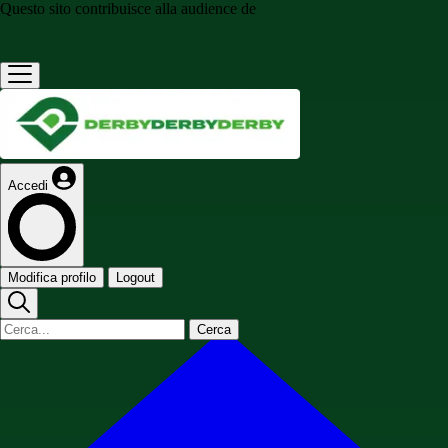
Questo sito contribuisce alla audience de
Accedi
Modifica profilo
Logout
Cerca