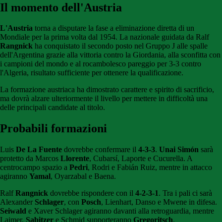
Il momento dell'Austria
L'Austria
torna a disputare la fase a eliminazione diretta di un
Mondiale per la prima volta dal 1954. La nazionale guidata da Ralf
Rangnick
ha conquistato il secondo posto nel Gruppo J alle spalle
dell'Argentina grazie alla vittoria contro la Giordania, alla sconfitta con
i campioni del mondo e al rocambolesco pareggio per 3-3 contro
l'Algeria, risultato sufficiente per ottenere la qualificazione.
La formazione austriaca ha dimostrato carattere e spirito di sacrificio,
ma dovrà alzare ulteriormente il livello per mettere in difficoltà una
delle principali candidate al titolo.
Probabili formazioni
Luis
De La Fuente
dovrebbe confermare il
4-3-3
.
Unai Simón
sarà
protetto da Marcos
Llorente
, Cubarsí, Laporte e Cucurella. A
centrocampo spazio a
Pedri
, Rodri e Fabián Ruiz, mentre in attacco
agiranno
Yamal
, Oyarzabal e Baena.
Ralf
Rangnick
dovrebbe rispondere con il
4-2-3-1
. Tra i pali ci sarà
Alexander
Schlager
, con
Posch
, Lienhart, Danso e Mwene in difesa.
Seiwald
e Xaver Schlager agiranno davanti alla retroguardia, mentre
Laimer,
Sabitzer
e Schmid supporteranno
Gregoritsch
.