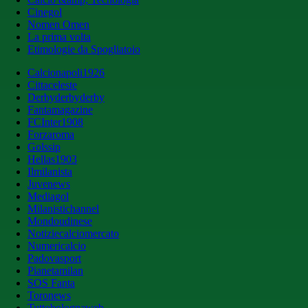
Cinegol
Nomen Omen
La prima volta
Etimologie da Spogliatoio
Calcionapoli1926
Cittaceleste
Derbyderbyderby
Fantamagazine
FCInter1908
Forzaroma
Golssip
Hellas1903
Ilmilanista
Juvenews
Mediagol
Milanistichannel
Mondoudinese
Notiziecalciomercato
Numericalcio
Padovasport
Pianetamilan
SOS Fanta
Toronews
Tuttobolognaweb