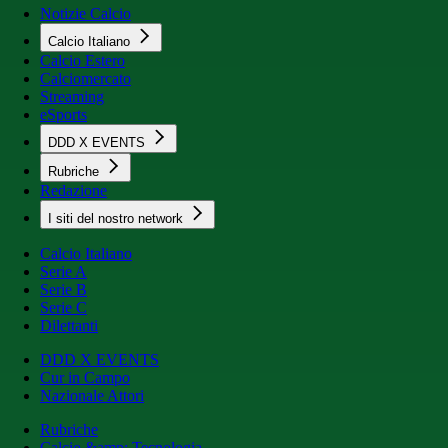
Notizie Calcio
Calcio Italiano
Calcio Estero
Calciomercato
Streaming
eSports
DDD X EVENTS
Rubriche
Redazione
I siti del nostro network
Calcio Italiano
Serie A
Serie B
Serie C
Dilettanti
DDD X EVENTS
Cur in Campo
Nazionale Attori
Rubriche
Calcio &amp; Tecnologia