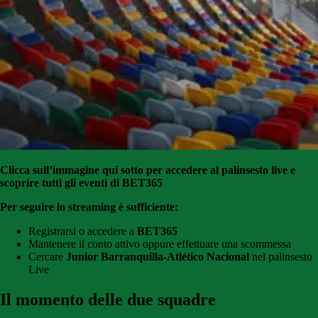
Clicca sull’immagine qui sotto per accedere al palinsesto live e
scoprire tutti gli eventi di BET365
Per seguire lo streaming è sufficiente:
Registrarsi o accedere a
BET365
Mantenere il conto attivo oppure effettuare una scommessa
Cercare
Junior Barranquilla-Atlético Nacional
nel palinsesto
Live
Il momento delle due squadre