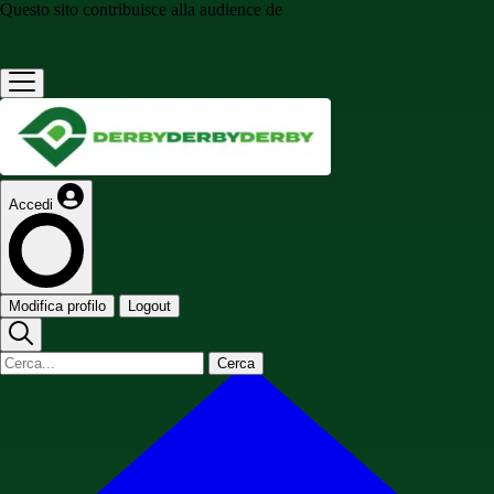
Questo sito contribuisce alla audience de
Accedi
Modifica profilo
Logout
Cerca