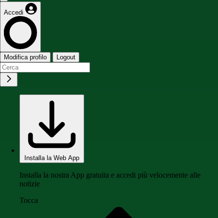
Accedi
Modifica profilo
Logout
Installa la Web App
Installa la nostra App gratuita e accedi più velocemente alle
notizie
Tocca