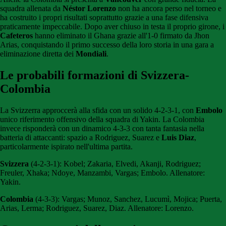
squadra allenata da
Néstor Lorenzo
non ha ancora perso nel torneo e
ha costruito i propri risultati soprattutto grazie a una fase difensiva
praticamente impeccabile. Dopo aver chiuso in testa il proprio girone, i
Cafeteros
hanno eliminato il Ghana grazie all'1-0 firmato da Jhon
Arias, conquistando il primo successo della loro storia in una gara a
eliminazione diretta dei
Mondiali
.
Le probabili formazioni di Svizzera-
Colombia
La Svizzerra approccerà alla sfida con un solido 4-2-3-1, con
Embolo
unico riferimento offensivo della squadra di Yakin. La Colombia
invece risponderà con un dinamico 4-3-3 con tanta fantasia nella
batteria di attaccanti: spazio a Rodriguez, Suarez e
Luis Diaz
,
particolarmente ispirato nell'ultima partita.
Svizzera
(4-2-3-1): Kobel; Zakaria, Elvedi, Akanji, Rodriguez;
Freuler, Xhaka; Ndoye, Manzambi, Vargas; Embolo. Allenatore:
Yakin.
Colombia
(4-3-3): Vargas; Munoz, Sanchez, Lucumì, Mojica; Puerta,
Arias, Lerma; Rodriguez, Suarez, Diaz. Allenatore: Lorenzo.