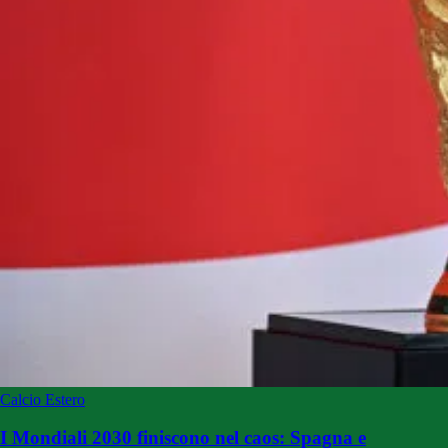
Calcio Estero
I Mondiali 2030 finiscono nel caos: Spagna e