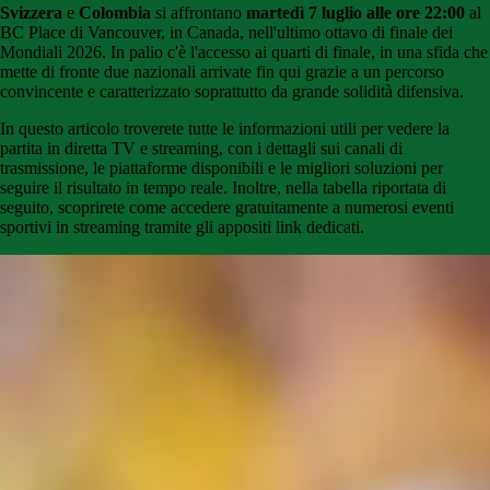
Svizzera
e
Colombia
si affrontano
martedì 7 luglio alle ore 22:00
al
BC Place di Vancouver, in Canada, nell'ultimo ottavo di finale dei
Mondiali 2026. In palio c'è l'accesso ai quarti di finale, in una sfida che
mette di fronte due nazionali arrivate fin qui grazie a un percorso
convincente e caratterizzato soprattutto da grande solidità difensiva.
In questo articolo troverete tutte le informazioni utili per vedere la
partita in diretta TV e streaming, con i dettagli sui canali di
trasmissione, le piattaforme disponibili e le migliori soluzioni per
seguire il risultato in tempo reale. Inoltre, nella tabella riportata di
seguito, scoprirete come accedere gratuitamente a numerosi eventi
sportivi in streaming tramite gli appositi link dedicati.