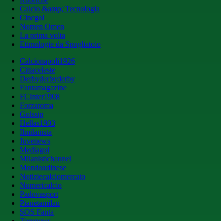
Calcio &amp; Tecnologia
Cinegol
Nomen Omen
La prima volta
Etimologie da Spogliatoio
Calcionapoli1926
Cittaceleste
Derbyderbyderby
Fantamagazine
FCInter1908
Forzaroma
Golssip
Hellas1903
Ilmilanista
Juvenews
Mediagol
Milanistichannel
Mondoudinese
Notiziecalciomercato
Numericalcio
Padovasport
Pianetamilan
SOS Fanta
Toronews