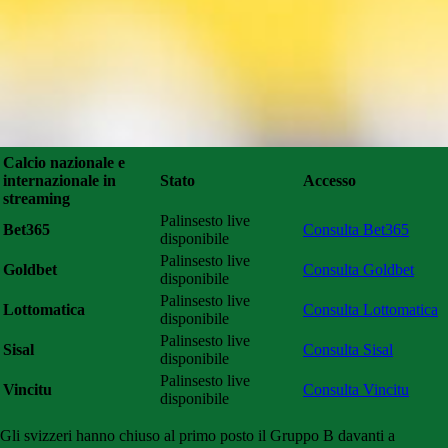
Calcio nazionale e
internazionale in
Stato
Accesso
streaming
Palinsesto live
Bet365
Consulta Bet365
disponibile
Palinsesto live
Goldbet
Consulta Goldbet
disponibile
Palinsesto live
Lottomatica
Consulta Lottomatica
disponibile
Palinsesto live
Sisal
Consulta Sisal
disponibile
Palinsesto live
Vincitu
Consulta Vincitu
disponibile
Gli svizzeri hanno chiuso al primo posto il Gruppo B davanti a