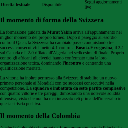
Segui aggiornamenti
Diretta testuale
Disponibile
live
Il momento di forma della Svizzera
La formazione guidata da
Murat Yakin
arriva all'appuntamento nel
miglior momento del proprio torneo. Dopo il pareggio all'esordio
contro il Qatar, la
Svizzera
ha cambiato passo conquistando tre
successi consecutivi: il netto 4-1 contro la
Bosnia-Erzegovina
, il 2-1
sul Canada e il 2-0 rifilato all'Algeria nei sedicesimi di finale. Proprio
contro gli africani gli elvetici hanno confermato tutta la loro
organizzazione tattica, dominando
l'incontro
e centrando una
qualificazione meritata.
La vittoria ha inoltre permesso alla Svizzera di stabilire un nuovo
primato personale ai Mondiali con tre successi consecutivi nella
competizione.
La squadra è imbattuta da sette partite complessive
,
con quattro vittorie e tre pareggi, dimostrando una notevole solidità
difensiva, visto che non ha mai incassato reti prima dell'intervallo in
questa striscia positiva.
Il momento della Colombia
Anche la Colombia si presenta a
Vancouver
con grande fiducia. La