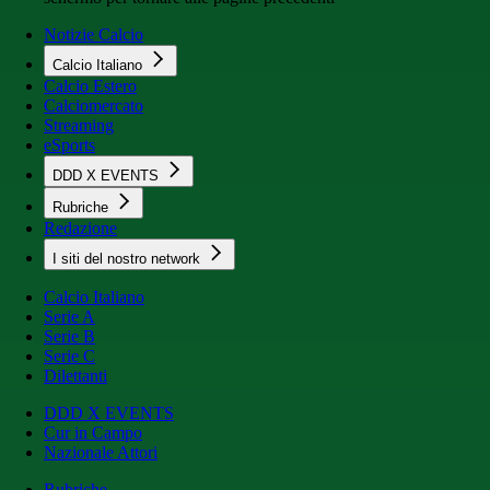
Notizie Calcio
Calcio Italiano
Calcio Estero
Calciomercato
Streaming
eSports
DDD X EVENTS
Rubriche
Redazione
I siti del nostro network
Calcio Italiano
Serie A
Serie B
Serie C
Dilettanti
DDD X EVENTS
Cur in Campo
Nazionale Attori
Rubriche