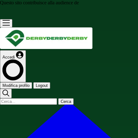
Questo sito contribuisce alla audience de
Accedi
Modifica profilo
Logout
Cerca