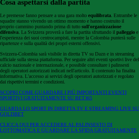
Cosa aspettarsi dalla partita
Le premesse fanno pensare a una gara molto
equilibrata
. Entrambe le
squadre stanno vivendo un ottimo momento e hanno costruito il
proprio cammino puntando prima di tutto
sull'organizzazione
difensiva
. La Svizzera proverà a fare la partita sfruttando il
palleggio
e
l'esperienza dei suoi centrocampisti, mentre la Colombia punterà sulle
ripartenze e sulla qualità dei propri esterni offensivi.
Svizzera-Colombia sarà visibile in diretta TV su Dazn e in streaming
ufficiale sulla stessa piattaforma. Per seguire altri eventi sportivi live del
calcio nazionale e internazionale, e possibile consultare i palinsesti
degli operatori autorizzati indicati nell'articolo. Il contenuto ha finalita
informativa. L'accesso ai servizi degli operatori autorizzati e regolato
dai rispettivi termini e condizioni.
SCOPRI COME GUARDARE I PIÙ IMPORTANTI EVENTI
SPORTIVI GRATUITAMENTE SU BET365
GUARDA LO SPORT IN DIRETTA TV E STREAMING LIVE SU
GOLDBET
CLICCA QUI PER ACCEDERE AL PALINSESTO DI
LOTTOMATICA E GUARDARE LA SFIDA GRATUITAMENTE