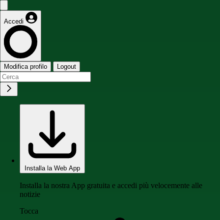
Accedi
Modifica profilo
Logout
Installa la Web App
Installa la nostra App gratuita e accedi più velocemente alle
notizie
Tocca