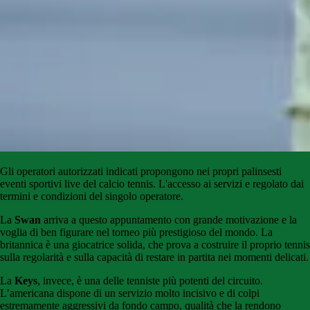
Gli
operatori
autorizzati
indicati
propongono
nei propri palinsesti
eventi sportivi live del calcio tennis
.
L'accesso
ai
servizi
e
regolato
dai
termini e condizioni del singolo operatore.
La
Swan
arriva a questo appuntamento con grande motivazione e la
voglia di ben figurare nel torneo più prestigioso del mondo. La
britannica è una giocatrice solida, che prova a costruire il proprio tennis
sulla regolarità e sulla capacità di restare in partita nei momenti delicati.
La
Keys
, invece, è una delle tenniste più potenti del circuito.
L’americana dispone di un servizio molto incisivo e di colpi
estremamente aggressivi da fondo campo, qualità che la rendono