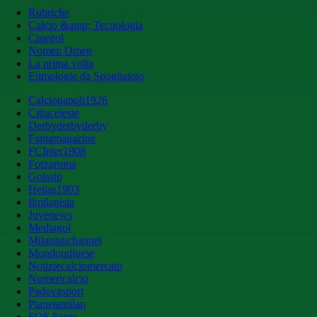
Rubriche
Calcio &amp; Tecnologia
Cinegol
Nomen Omen
La prima volta
Etimologie da Spogliatoio
Calcionapoli1926
Cittaceleste
Derbyderbyderby
Fantamagazine
FCInter1908
Forzaroma
Golssip
Hellas1903
Ilmilanista
Juvenews
Mediagol
Milanistichannel
Mondoudinese
Notiziecalciomercato
Numericalcio
Padovasport
Pianetamilan
SOS Fanta