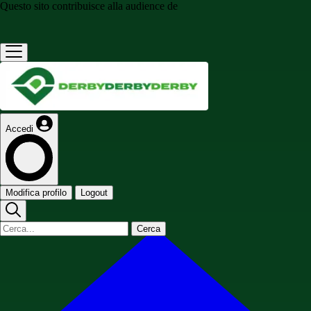
Questo sito contribuisce alla audience de
Accedi
Modifica profilo
Logout
Cerca