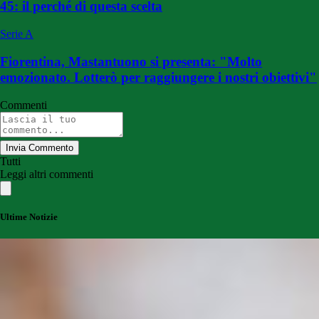
45: il perché di questa scelta
Serie A
Fiorentina, Mastantuono si presenta: "Molto
emozionato. Lotterò per raggiungere i nostri obiettivi"
Commenti
Invia Commento
Tutti
Leggi altri commenti
Ultime Notizie