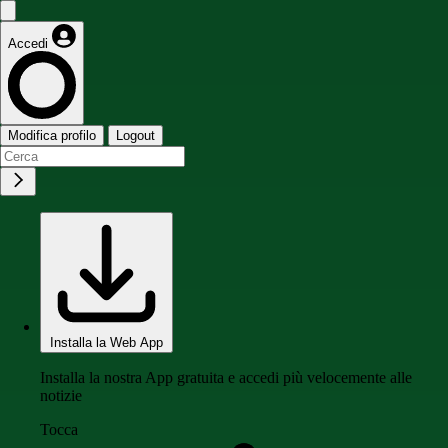
Accedi
Modifica profilo
Logout
Installa la Web App
Installa la nostra App gratuita e accedi più velocemente alle
notizie
Tocca