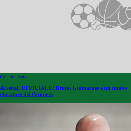
Calciomercato
Arsenal, UFFICIALE: Bruno Guimaraes è un nuovo
giocatore dei Gunners