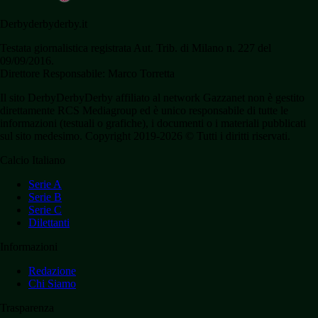
Derbyderbyderby.it
Testata giornalistica registrata Aut. Trib. di Milano n. 227 del
09/09/2016.
Direttore Responsabile: Marco Torretta
Il sito DerbyDerbyDerby affiliato al network Gazzanet non è gestito
direttamente RCS Mediagroup ed è unico responsabile di tutte le
informazioni (testuali o grafiche), i documenti o i materiali pubblicati
sul sito medesimo. Copyright 2019-2026 © Tutti i diritti riservati.
Calcio Italiano
Serie A
Serie B
Serie C
Dilettanti
Informazioni
Redazione
Chi Siamo
Trasparenza