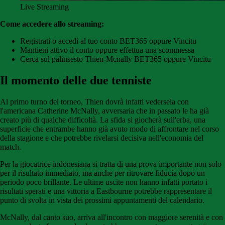
Live Streaming
Come accedere allo streaming:
Registrati o accedi al tuo conto BET365 oppure Vincitu
Mantieni attivo il conto oppure effettua una scommessa
Cerca sul palinsesto Thien-Mcnally BET365 oppure Vincitu
Il momento delle due tenniste
Al primo turno del torneo, Thien dovrà infatti vedersela con
l'americana Catherine McNally, avversaria che in passato le ha già
creato più di qualche difficoltà. La sfida si giocherà sull'erba, una
superficie che entrambe hanno già avuto modo di affrontare nel corso
della stagione e che potrebbe rivelarsi decisiva nell'economia del
match.
Per la giocatrice indonesiana si tratta di una prova importante non solo
per il risultato immediato, ma anche per ritrovare fiducia dopo un
periodo poco brillante. Le ultime uscite non hanno infatti portato i
risultati sperati e una vittoria a Eastbourne potrebbe rappresentare il
punto di svolta in vista dei prossimi appuntamenti del calendario.
McNally, dal canto suo, arriva all'incontro con maggiore serenità e con