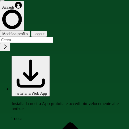
Accedi
Modifica profilo
Logout
Installa la Web App
Installa la nostra App gratuita e accedi più velocemente alle
notizie
Tocca