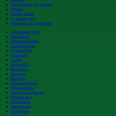
Calcio &amp; Tecnologia
Cinegol
Nomen Omen
La prima volta
Etimologie da Spogliatoio
Calcionapoli1926
Cittaceleste
Derbyderbyderby
Fantamagazine
FCInter1908
Forzaroma
Golssip
Hellas1903
Ilmilanista
Juvenews
Mediagol
Milanistichannel
Mondoudinese
Notiziecalciomercato
Numericalcio
Padovasport
Pianetamilan
SOS Fanta
Toronews