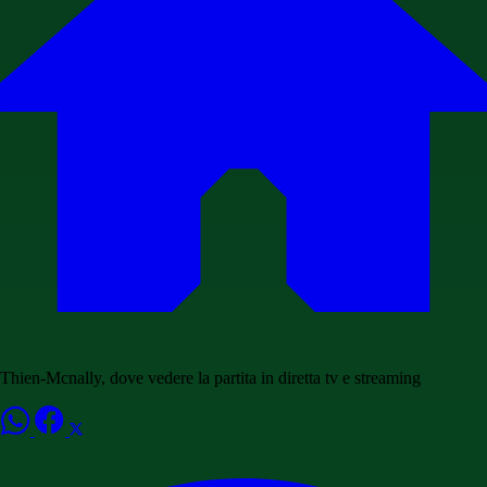
Thien-Mcnally, dove vedere la partita in diretta tv e streaming