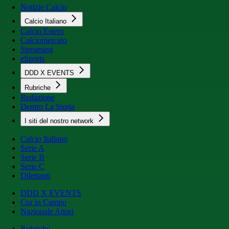
Notizie Calcio
Calcio Italiano
Calcio Estero
Calciomercato
Streaming
eSports
DDD X EVENTS
Rubriche
Redazione
Dentro La Storia
I siti del nostro network
Calcio Italiano
Serie A
Serie B
Serie C
Dilettanti
DDD X EVENTS
Cur in Campo
Nazionale Attori
Rubriche