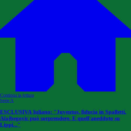
Continua la lettura
Serie A
ESCLUSIVA Iuliano: "Juventus, fiducia in Spalletti.
Alajbegovic può sorprendere. E quell'aneddoto su
Lippi..."