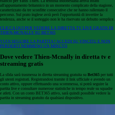
rilancio per Yanis Thien. La tennista indonesiana arriva infatti
all'appuntamento britannico in un momento complicato della stagione,
caratterizzato da tre sconfitte consecutive che ne hanno rallentato il
percorso. Sul prato inglese avrà però l'opportunità di invertire la
tendenza, anche se il sorteggio non le ha riservato un debutto semplice.
CLICCA QUI PER VEDERE LA DIRETTA TV LIVE GRATIS DI
THIEN-MCNALLY SU BET365
VUOI SEGUIRE LA PARTITA? ACCEDI SU VINCITU E NON
PERDERTI NEMMENO UN MINUTO
Dove vedere Thien-Mcnally in diretta tv e
streaming gratis
La sfida sarà trasmessa in diretta streaming gratuita su
Bet365
per tutti
gli utenti registrati. Registrandosi tramite il link ufficiale e avendo un
conto attivo, oppure effettuando una scommessa, si potrà seguire la
partita live e consultare numerose statistiche in tempo reale su squadre
e atleti. Con un conto BET365 attivo, sarà quindi possibile vedere la
partita in streaming gratuito da qualsiasi dispositivo.