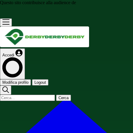
Questo sito contribuisce alla audience de
Accedi
Modifica profilo
Logout
Cerca