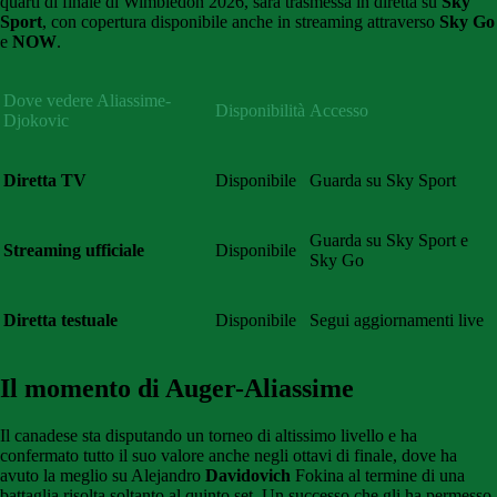
quarti di finale di Wimbledon 2026, sarà trasmessa in diretta su
Sky
Sport
, con copertura disponibile anche in streaming attraverso
Sky Go
e
NOW
.
Dove vedere Aliassime-
Disponibilità
Accesso
Djokovic
Diretta TV
Disponibile
Guarda su Sky Sport
Guarda su Sky Sport e
Streaming ufficiale
Disponibile
Sky Go
Diretta testuale
Disponibile
Segui aggiornamenti live
Il momento di Auger-Aliassime
Il canadese sta disputando un torneo di altissimo livello e ha
confermato tutto il suo valore anche negli ottavi di finale, dove ha
avuto la meglio su Alejandro
Davidovich
Fokina al termine di una
battaglia risolta soltanto al quinto set. Un successo che gli ha permesso