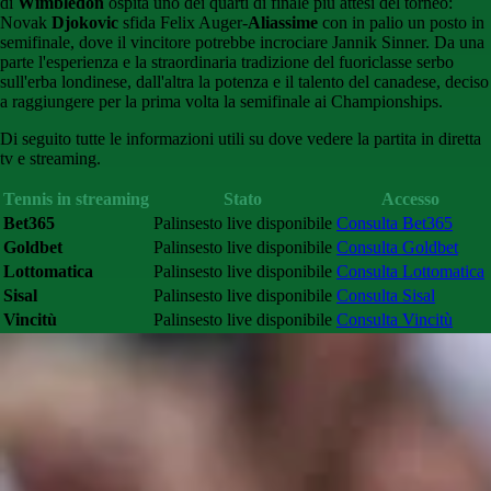
di
Wimbledon
ospita uno dei quarti di finale più attesi del torneo:
Novak
Djokovic
sfida Felix Auger-
Aliassime
con in palio un posto in
semifinale, dove il vincitore potrebbe incrociare Jannik Sinner. Da una
parte l'esperienza e la straordinaria tradizione del fuoriclasse serbo
sull'erba londinese, dall'altra la potenza e il talento del canadese, deciso
a raggiungere per la prima volta la semifinale ai Championships.
Di seguito tutte le informazioni utili su dove vedere la partita in diretta
tv e streaming.
Tennis in streaming
Stato
Accesso
Bet365
Palinsesto live disponibile
Consulta Bet365
Goldbet
Palinsesto live disponibile
Consulta Goldbet
Lottomatica
Palinsesto live disponibile
Consulta Lottomatica
Sisal
Palinsesto live disponibile
Consulta Sisal
Vincitù
Palinsesto live disponibile
Consulta Vincitù