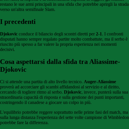
restano le sue armi principali in una sfida che potrebbe aprirgli la strada
verso un'altra semifinale Slam.
I precedenti
Djokovic
conduce il bilancio degli scontri diretti per
2-1
. I confronti
disputati hanno sempre regalato partite molto combattute, ma il serbo è
riuscito più spesso a far valere la propria esperienza nei momenti
decisivi.
Cosa aspettarsi dalla sfida tra Aliassime-
Djokovic
Ci si attende una partita di alto livello tecnico.
Auger
-
Aliassime
proverà ad accorciare gli scambi affidandosi al servizio e al diritto,
cercando di togliere ritmo al serbo.
Djokovic
, invece, punterà sulla sua
straordinaria capacità di risposta e sulla gestione dei punti importanti,
costringendo il canadese a giocare un colpo in più.
L'equilibrio potrebbe reggere soprattutto nelle prime fasi del match, ma
sulla lunga distanza l'esperienza del sette volte campione di Wimbledon
potrebbe fare la differenza.