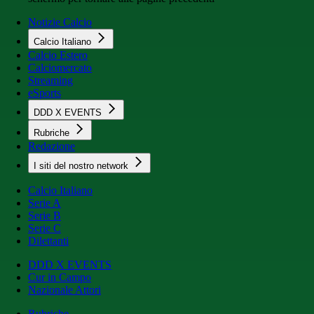
Notizie Calcio
Calcio Italiano
Calcio Estero
Calciomercato
Streaming
eSports
DDD X EVENTS
Rubriche
Redazione
I siti del nostro network
Calcio Italiano
Serie A
Serie B
Serie C
Dilettanti
DDD X EVENTS
Cur in Campo
Nazionale Attori
Rubriche