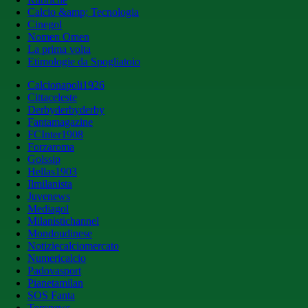
Calcio &amp; Tecnologia
Cinegol
Nomen Omen
La prima volta
Etimologie da Spogliatoio
Calcionapoli1926
Cittaceleste
Derbyderbyderby
Fantamagazine
FCInter1908
Forzaroma
Golssip
Hellas1903
Ilmilanista
Juvenews
Mediagol
Milanistichannel
Mondoudinese
Notiziecalciomercato
Numericalcio
Padovasport
Pianetamilan
SOS Fanta
Toronews