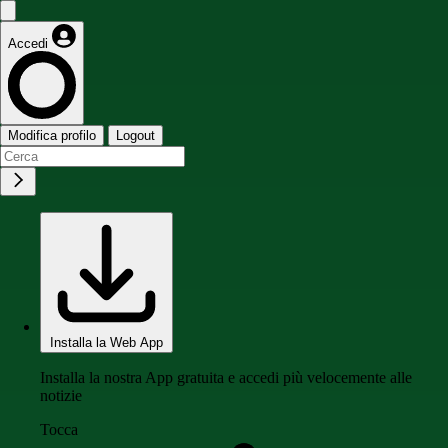
Accedi
Modifica profilo
Logout
Installa la Web App
Installa la nostra App gratuita e accedi più velocemente alle
notizie
Tocca