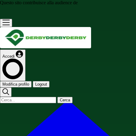
Questo sito contribuisce alla audience de
Accedi
Modifica profilo
Logout
Cerca