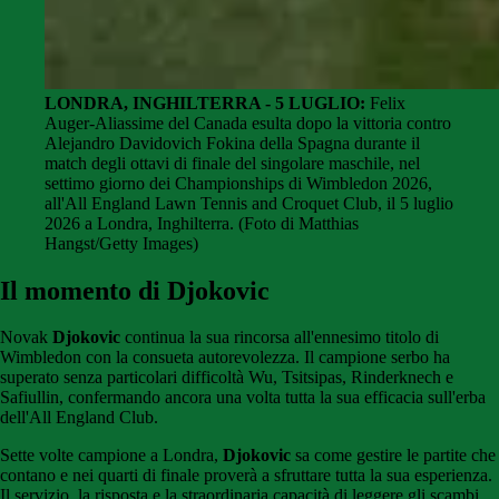
LONDRA, INGHILTERRA - 5 LUGLIO:
Felix
Auger-Aliassime del Canada esulta dopo la vittoria contro
Alejandro Davidovich Fokina della Spagna durante il
match degli ottavi di finale del singolare maschile, nel
settimo giorno dei Championships di Wimbledon 2026,
all'All England Lawn Tennis and Croquet Club, il 5 luglio
2026 a Londra, Inghilterra. (Foto di Matthias
Hangst/Getty Images)
Il momento di Djokovic
Novak
Djokovic
continua la sua rincorsa all'ennesimo titolo di
Wimbledon con la consueta autorevolezza. Il campione serbo ha
superato senza particolari difficoltà Wu, Tsitsipas, Rinderknech e
Safiullin, confermando ancora una volta tutta la sua efficacia sull'erba
dell'All England Club.
Sette volte campione a Londra,
Djokovic
sa come gestire le partite che
contano e nei quarti di finale proverà a sfruttare tutta la sua esperienza.
Il servizio, la risposta e la straordinaria capacità di leggere gli scambi