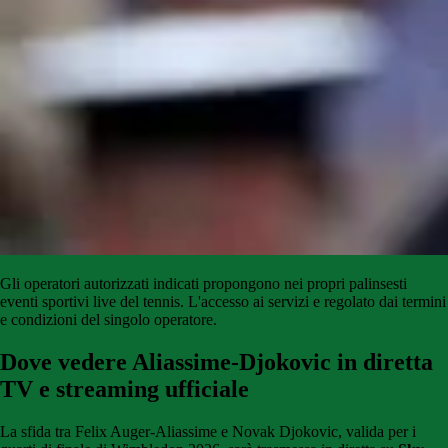
Gli
operatori
autorizzati
indicati
propongono
nei propri palinsesti
eventi sportivi live del tennis
.
L'accesso
ai
servizi
e
regolato
dai
termini
e condizioni del singolo operatore.
Dove vedere Aliassime-Djokovic in diretta
TV e streaming ufficiale
La sfida tra Felix Auger-Aliassime e Novak Djokovic, valida per i