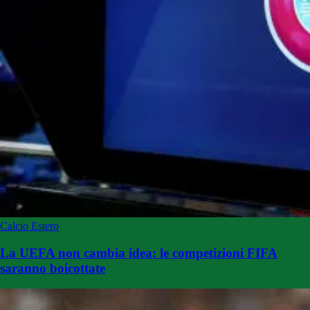
Calcio Estero
La UEFA non cambia idea: le competizioni FIFA
saranno boicottate