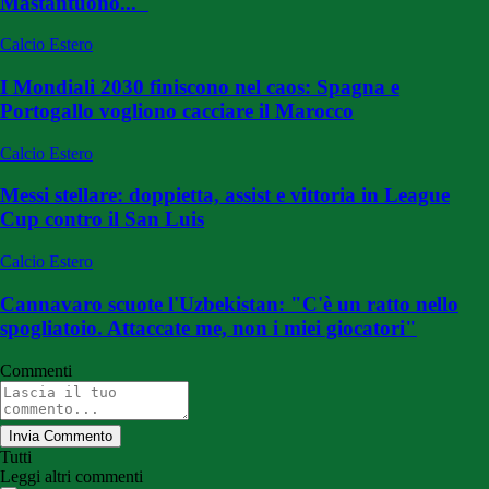
Mastantuono..."
Calcio Estero
I Mondiali 2030 finiscono nel caos: Spagna e
Portogallo vogliono cacciare il Marocco
Calcio Estero
Messi stellare: doppietta, assist e vittoria in League
Cup contro il San Luis
Calcio Estero
Cannavaro scuote l'Uzbekistan: "C'è un ratto nello
spogliatoio. Attaccate me, non i miei giocatori"
Commenti
Invia Commento
Tutti
Leggi altri commenti