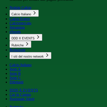
Notizie Calcio
Calcio Italiano
Calcio Estero
Calciomercato
Streaming
eSports
DDD X EVENTS
Rubriche
Redazione
I siti del nostro network
Calcio Italiano
Serie A
Serie B
Serie C
Dilettanti
DDD X EVENTS
Cur in Campo
Nazionale Attori
Rubriche