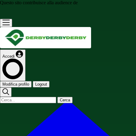
Questo sito contribuisce alla audience de
Accedi
Modifica profilo
Logout
Cerca