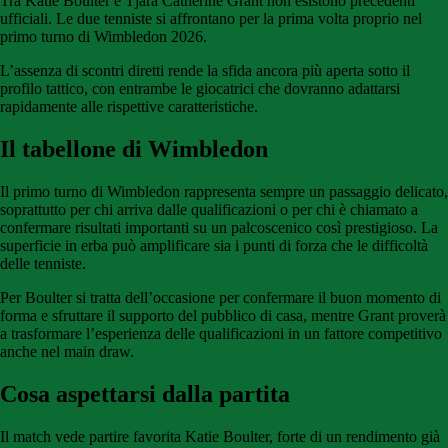
Tra Katie Boulter e Tjara Catherine Grant non esistono precedenti
ufficiali. Le due tenniste si affrontano per la prima volta proprio nel
primo turno di Wimbledon 2026.
L’assenza di scontri diretti rende la sfida ancora più aperta sotto il
profilo tattico, con entrambe le giocatrici che dovranno adattarsi
rapidamente alle rispettive caratteristiche.
Il tabellone di Wimbledon
Il primo turno di Wimbledon rappresenta sempre un passaggio delicato,
soprattutto per chi arriva dalle qualificazioni o per chi è chiamato a
confermare risultati importanti su un palcoscenico così prestigioso. La
superficie in erba può amplificare sia i punti di forza che le difficoltà
delle tenniste.
Per Boulter si tratta dell’occasione per confermare il buon momento di
forma e sfruttare il supporto del pubblico di casa, mentre Grant proverà
a trasformare l’esperienza delle qualificazioni in un fattore competitivo
anche nel main draw.
Cosa aspettarsi dalla partita
Il match vede partire favorita Katie Boulter, forte di un rendimento già