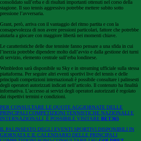
consolidato sull’erba e di risultati importanti ottenuti nel corso della
stagione. Il suo tennis aggressivo potrebbe mettere subito sotto
pressione l’avversaria.
Grant, però, arriva con il vantaggio del ritmo partita e con la
consapevolezza di non avere pressioni particolari, fattore che potrebbe
aiutarla a giocare con maggiore libertà nei momenti chiave.
Le caratteristiche delle due tenniste fanno pensare a una sfida in cui
l’inerzia potrebbe dipendere molto dall’avvio e dalla gestione dei turni
di servizio, elemento centrale sull’erba londinese.
Wimbledon sarà disponibile su Sky e in streaming ufficiale sulla stessa
piattaforma. Per seguire altri eventi sportivi live del tennis e delle
principali competizioni internazionali è possibile consultare i palinsesti
degli operatori autorizzati indicati nell’articolo. Il contenuto ha finalità
informativa. L'accesso ai servizi degli operatori autorizzati è regolato
dai rispettivi termini e condizioni.
PER CONSULTARE LE QUOTE AGGIORNATE DELLE
PRINCIPALI COMPETIZIONI TENNISTICHE NAZIONALI E
INTERNAZIONALI, È POSSIBILE VISITARE
BET365
IL PALINSESTO DEGLI EVENTI SPORTIVI DISPONIBILI IN
GIORNATA E IL CALENDARIO DELLE PRINCIPALI
COMPETIZIONI SONO CONSULTABILI SU
GOLDBET