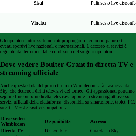
Sisal
Palinsesto live disponib
Vincitu
Palinsesto live disponib
Gli operatori autorizzati indicati propongono nei propri palinsesti
eventi sportivi live nazionali e internazionali. L'accesso ai servizi è
regolato dai termini e dalle condizioni del singolo operatore.
Dove vedere Boulter-Grant in diretta TV e
streaming ufficiale
Anche questa sfida del primo turno di Wimbledon sarà trasmessa da
Sky, che detiene i diritti televisivi del torneo. Gli appassionati potranno
seguire l’incontro in diretta televisiva oppure in streaming attraverso i
servizi ufficiali della piattaforma, disponibili su smartphone, tablet, PC,
smart TV e dispositivi compatibili.
Dove vedere
Disponibilità
Accesso
Wimbledon
Diretta TV
Disponibile
Guarda su Sky