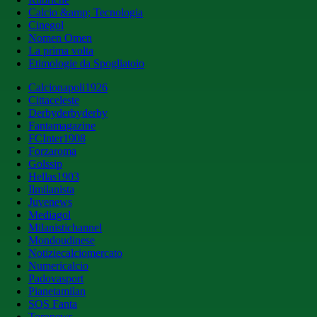
Calcio &amp; Tecnologia
Cinegol
Nomen Omen
La prima volta
Etimologie da Spogliatoio
Calcionapoli1926
Cittaceleste
Derbyderbyderby
Fantamagazine
FCInter1908
Forzaroma
Golssip
Hellas1903
Ilmilanista
Juvenews
Mediagol
Milanistichannel
Mondoudinese
Notiziecalciomercato
Numericalcio
Padovasport
Pianetamilan
SOS Fanta
Toronews