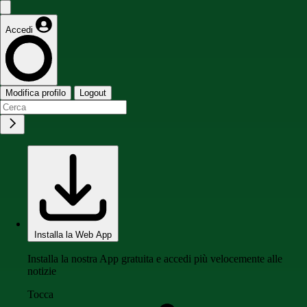
Accedi
Modifica profilo
Logout
Installa la Web App
Installa la nostra App gratuita e accedi più velocemente alle
notizie
Tocca