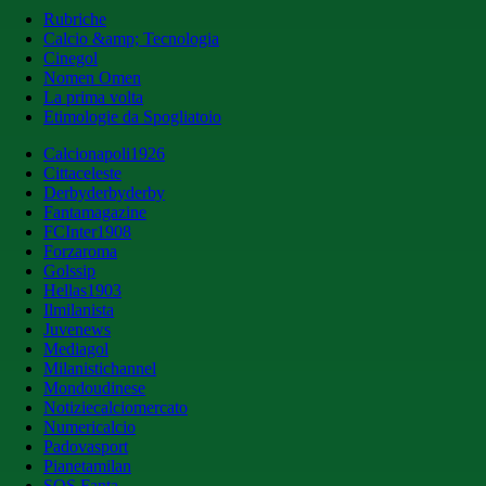
Rubriche
Calcio &amp; Tecnologia
Cinegol
Nomen Omen
La prima volta
Etimologie da Spogliatoio
Calcionapoli1926
Cittaceleste
Derbyderbyderby
Fantamagazine
FCInter1908
Forzaroma
Golssip
Hellas1903
Ilmilanista
Juvenews
Mediagol
Milanistichannel
Mondoudinese
Notiziecalciomercato
Numericalcio
Padovasport
Pianetamilan
SOS Fanta