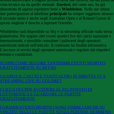
vista tecnico sia da quello mentale.
Darderi
, dal canto suo, ha già
dimostrato di sapersi esprimere bene a
Wimbledon
. Nelle sue ultime
due partecipazioni al tabellone
principale
ha sempre raggiunto almeno
il secondo turno e anche negli Australian Open e al Roland Garros di
questa stagione è riuscito a superare l'esordio.
Wimbledon sarà disponibile su Sky e in streaming ufficiale sulla stessa
piattaforma. Per seguire altri eventi sportivi live del calcio nazionale e
internazionale, e possibile consultare i palinsesti degli operatori
autorizzati indicati nell'articolo. Il contenuto ha finalita informativa.
L'accesso ai servizi degli operatori autorizzati e regolato dai rispettivi
termini e condizioni.
SCOPRI COME SEGUIRE TANTISSIMI EVENTI SPORTIVI
GRATUITAMENTE SU BET365
GUARDA IL CALCIO E TANTO ALTRO IN DIRETTA TV E
STREAMING LIVE SU GOLDBET
CLICCA QUI PER ACCEDERE AL PALINSESTO DI
LOTTOMATICA E GUARDARE LE PARTITE
GRATUITAMENTE
I GRANDI EVENTI SPORTIVI SONO VISIBILI ANCHE SU
VINCITU: SEGUI LE PARTITE SENZA PERDERE NEMMENO