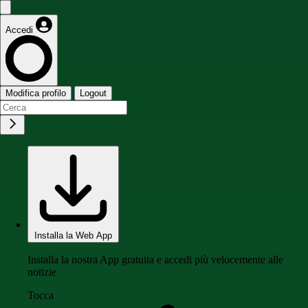
Accedi
Modifica profilo
Logout
Installa la Web App
Installa la nostra App gratuita e accedi più velocemente alle
notizie
Tocca