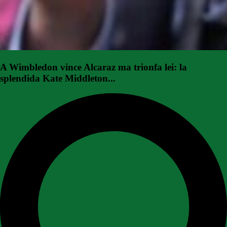
A Wimbledon vince Alcaraz ma trionfa lei: la
splendida Kate Middleton...