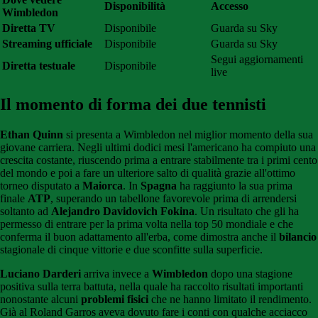
Disponibilità
Accesso
Wimbledon
Diretta TV
Disponibile
Guarda su Sky
Streaming ufficiale
Disponibile
Guarda su Sky
Segui aggiornamenti
Diretta testuale
Disponibile
live
Il momento di forma dei due tennisti
Ethan Quinn
si presenta a Wimbledon nel miglior momento della sua
giovane carriera. Negli ultimi dodici mesi l'americano ha compiuto una
crescita costante, riuscendo prima a entrare stabilmente tra i primi cento
del mondo e poi a fare un ulteriore salto di qualità grazie all'ottimo
torneo disputato a
Maiorca
. In
Spagna
ha raggiunto la sua prima
finale
ATP
, superando un tabellone favorevole prima di arrendersi
soltanto ad
Alejandro Davidovich Fokina
. Un risultato che gli ha
permesso di entrare per la prima volta nella top 50 mondiale e che
conferma il buon adattamento all'erba, come dimostra anche il
bilancio
stagionale di cinque vittorie e due sconfitte sulla superficie.
Luciano Darderi
arriva invece a
Wimbledon
dopo una stagione
positiva sulla terra battuta, nella quale ha raccolto risultati importanti
nonostante alcuni
problemi fisici
che ne hanno limitato il rendimento.
Già al Roland Garros aveva dovuto fare i conti con qualche acciacco