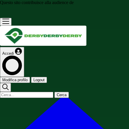
Questo sito contribuisce alla audience de
Accedi
Modifica profilo
Logout
Cerca