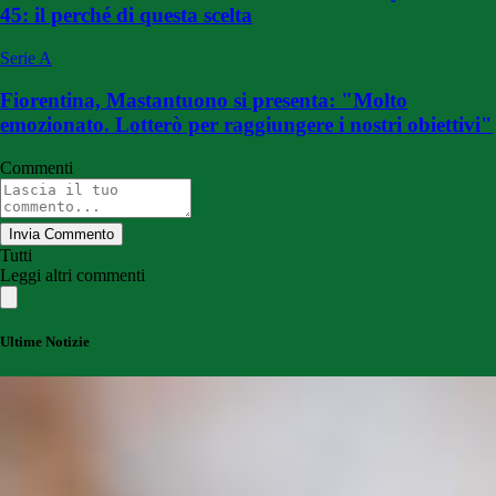
45: il perché di questa scelta
Serie A
Fiorentina, Mastantuono si presenta: "Molto
emozionato. Lotterò per raggiungere i nostri obiettivi"
Commenti
Invia Commento
Tutti
Leggi altri commenti
Ultime Notizie