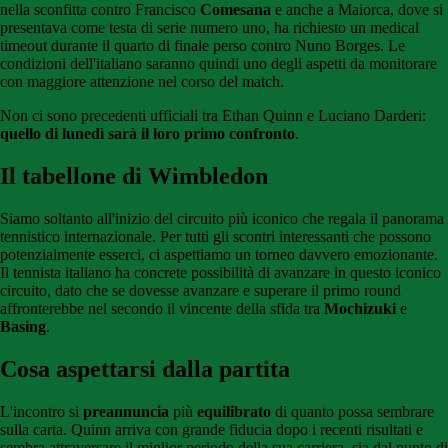
nella sconfitta contro Francisco
Comesana
e anche a Maiorca, dove si
presentava come testa di serie numero uno, ha richiesto un medical
timeout durante il quarto di finale perso contro Nuno Borges. Le
condizioni dell'italiano saranno quindi uno degli aspetti da monitorare
con maggiore attenzione nel corso del match.
Non ci sono precedenti ufficiali tra Ethan Quinn e Luciano Darderi:
quello di lunedì sarà il loro primo confronto
.
Il tabellone di Wimbledon
Siamo soltanto all'inizio del circuito più iconico che regala il panorama
tennistico internazionale. Per tutti gli scontri interessanti che possono
potenzialmente esserci, ci aspettiamo un torneo davvero emozionante.
Il tennista italiano ha concrete possibilità di avanzare in questo iconico
circuito, dato che se dovesse avanzare e superare il primo round
affronterebbe nel secondo il vincente della sfida tra
Mochizuki
e
Basing
.
Cosa aspettarsi dalla partita
L'incontro si
preannuncia
più
equilibrato
di quanto possa sembrare
sulla carta. Quinn arriva con grande fiducia dopo i recenti risultati e
sembra attraversare il miglior periodo della sua carriera, sia dal punto di