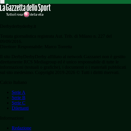
Derbyderbyderby.it
Testata giornalistica registrata Aut. Trib. di Milano n. 227 del
09/09/2016.
Direttore Responsabile: Marco Torretta
Il sito DerbyDerbyDerby affiliato al network Gazzanet non è gestito
direttamente RCS Mediagroup ed è unico responsabile di tutte le
informazioni (testuali o grafiche), i documenti o i materiali pubblicati
sul sito medesimo. Copyright 2019-2026 © Tutti i diritti riservati.
Calcio Italiano
Serie A
Serie B
Serie C
Dilettanti
Informazioni
Redazione