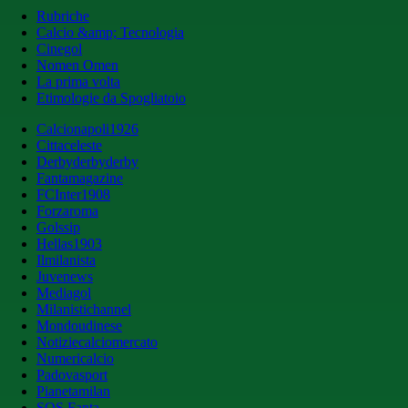
Rubriche
Calcio &amp; Tecnologia
Cinegol
Nomen Omen
La prima volta
Etimologie da Spogliatoio
Calcionapoli1926
Cittaceleste
Derbyderbyderby
Fantamagazine
FCInter1908
Forzaroma
Golssip
Hellas1903
Ilmilanista
Juvenews
Mediagol
Milanistichannel
Mondoudinese
Notiziecalciomercato
Numericalcio
Padovasport
Pianetamilan
SOS Fanta