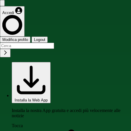
Accedi
Modifica profilo
Logout
Installa la Web App
Installa la nostra App gratuita e accedi più velocemente alle
notizie
Tocca