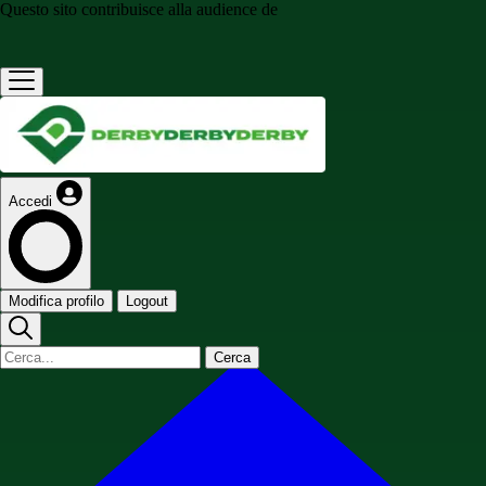
Questo sito contribuisce alla audience de
Accedi
Modifica profilo
Logout
Cerca