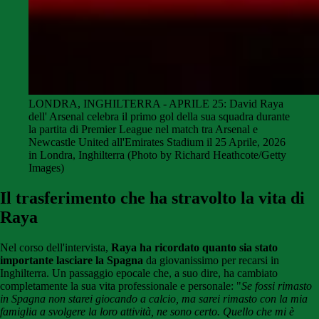
LONDRA, INGHILTERRA - APRILE 25: David Raya
dell' Arsenal celebra il primo gol della sua squadra durante
la partita di Premier League nel match tra Arsenal e
Newcastle United all'Emirates Stadium il 25 Aprile, 2026
in Londra, Inghilterra (Photo by Richard Heathcote/Getty
Images)
Il trasferimento che ha stravolto la vita di
Raya
Nel corso dell'intervista,
Raya ha ricordato quanto sia stato
importante lasciare la Spagna
da giovanissimo per recarsi in
Inghilterra. Un passaggio epocale che, a suo dire, ha cambiato
completamente la sua vita professionale e personale: "
Se fossi rimasto
in Spagna non starei giocando a calcio, ma sarei rimasto con la mia
famiglia a svolgere la loro attività, ne sono certo. Quello che mi è