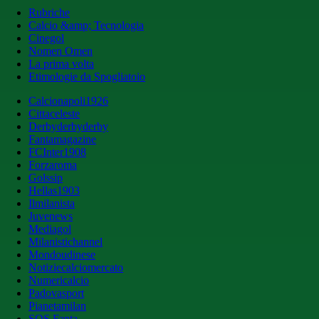
Rubriche
Calcio &amp; Tecnologia
Cinegol
Nomen Omen
La prima volta
Etimologie da Spogliatoio
Calcionapoli1926
Cittaceleste
Derbyderbyderby
Fantamagazine
FCInter1908
Forzaroma
Golssip
Hellas1903
Ilmilanista
Juvenews
Mediagol
Milanistichannel
Mondoudinese
Notiziecalciomercato
Numericalcio
Padovasport
Pianetamilan
SOS Fanta