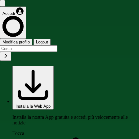
Accedi
Modifica profilo
Logout
Installa la Web App
Installa la nostra App gratuita e accedi più velocemente alle
notizie
Tocca