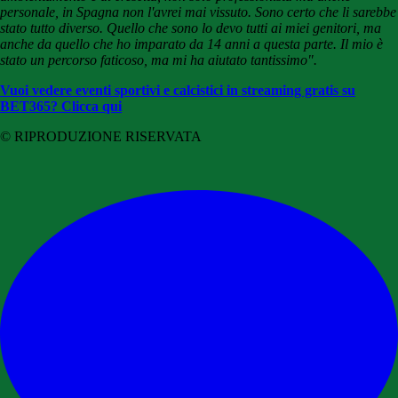
personale, in Spagna non l'avrei mai vissuto. Sono certo che li sarebbe
stato tutto diverso. Quello che sono lo devo tutti ai miei genitori, ma
anche da quello che ho imparato da 14 anni a questa parte. Il mio è
stato un percorso faticoso, ma mi ha aiutato tantissimo".
Vuoi vedere eventi sportivi e calcistici in streaming gratis su
BET365? Clicca qui
© RIPRODUZIONE RISERVATA