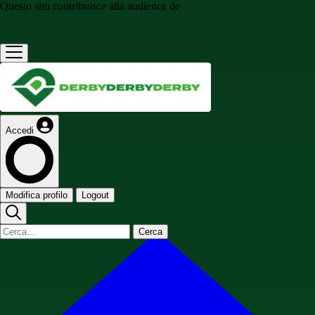
Questo sito contribuisce alla audience de
Accedi
Modifica profilo
Logout
Cerca