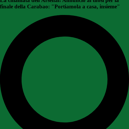
La chiamata dell'Arsenal! Annuncio ai tifosi per la
finale della Carabao: "Portiamola a casa, insieme"