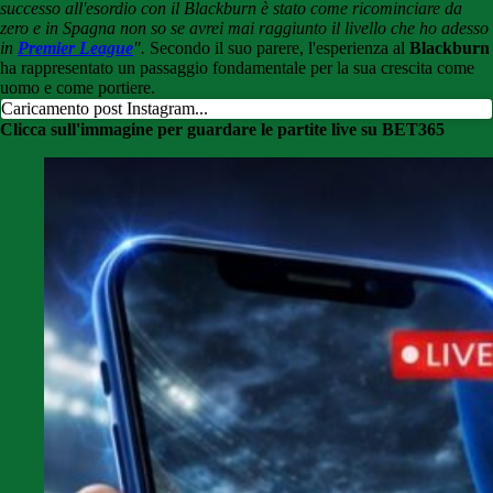
successo all'esordio con il Blackburn è stato come ricominciare da
zero e in Spagna non so se avrei mai raggiunto il livello che ho adesso
in
Premier League
".
Secondo il suo parere, l'esperienza al
Blackburn
ha rappresentato un passaggio fondamentale per la sua crescita come
uomo e come portiere.
Caricamento post Instagram...
Clicca sull'immagine per guardare le partite live su BET365