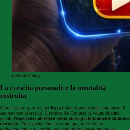
Live Streaming
La crescita personale e la mentalità
costruita
Oltre l'aspetto sportivo, per
Raya
è stato fondamentale sottolineare il
suo percorso di crescita. Il portiere dei Gunners ha voluto ribadire
quanto
l'esperienza all'estero abbia inciso profondamente sulla sua
maturità:
"
Tutto quello che ho vissuto qua, in termini di
ambientamento e di crescita, non solo professionista ma anche