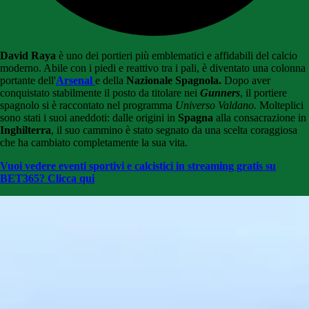
David Raya
è uno dei portieri più emblematici e affidabili del calcio
moderno. Abile con i piedi e reattivo tra i pali, è diventato una colonna
portante dell'
Arsenal
e della
Nazionale Spagnola.
Dopo aver
conquistato stabilmente il posto da titolare nei
Gunners
, il portiere
spagnolo si è raccontato nel programma
Universo Valdano.
Molteplici
sono stati i suoi aneddoti: dalle origini in
Spagna
alla consacrazione in
Inghilterra
, il suo cammino è stato segnato da una scelta coraggiosa
che ha cambiato completamente la sua vita.
Vuoi vedere eventi sportivi e calcistici in streaming gratis su
BET365? Clicca qui