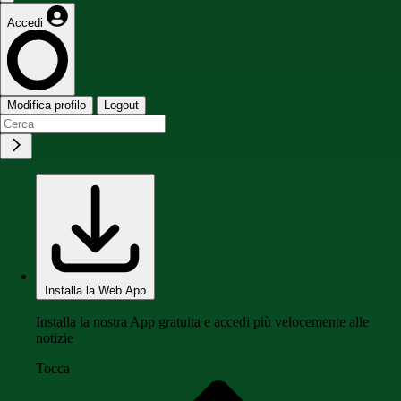
Accedi
Modifica profilo
Logout
Installa la Web App
Installa la nostra App gratuita e accedi più velocemente alle
notizie
Tocca