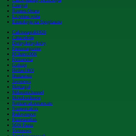
Cinegol
Nomen Omen
La prima volta
Etimologie da Spogliatoio
Calcionapoli1926
Cittaceleste
Derbyderbyderby
Fantamagazine
FCInter1908
Forzaroma
Golssip
Hellas1903
Ilmilanista
Juvenews
Mediagol
Milanistichannel
Mondoudinese
Notiziecalciomercato
Numericalcio
Padovasport
Pianetamilan
SOS Fanta
Toronews
Tuttobolognaweb