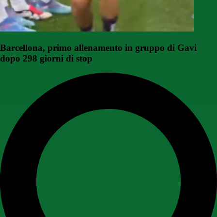
Barcellona, primo allenamento in gruppo di Gavi
dopo 298 giorni di stop