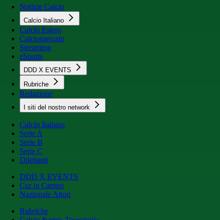
Notizie Calcio
Calcio Italiano
Calcio Estero
Calciomercato
Streaming
eSports
DDD X EVENTS
Rubriche
Redazione
I siti del nostro network
Calcio Italiano
Serie A
Serie B
Serie C
Dilettanti
DDD X EVENTS
Cur in Campo
Nazionale Attori
Rubriche
Calcio &amp; Tecnologia