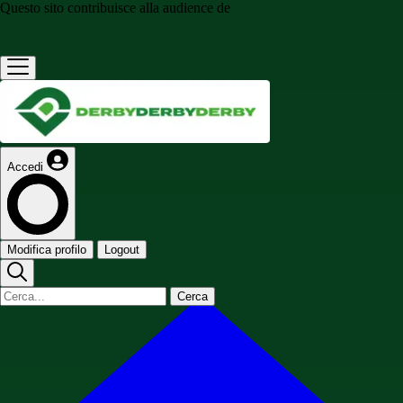
Questo sito contribuisce alla audience de
Accedi
Modifica profilo
Logout
Cerca