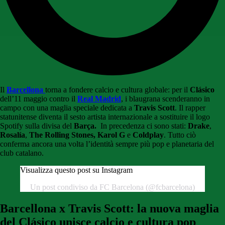
Il
Barcellona
torna a fondere calcio e cultura globale: per il
Clásico
dell’11 maggio contro il
Real Madrid
, i blaugrana scenderanno in
campo con una maglia speciale dedicata a
Travis Scott
. Il rapper
statunitense diventa il sesto artista internazionale a sostituire il logo
Spotify sulla divisa del
Barça.
In precedenza ci sono stati:
Drake
,
Rosalía
,
The Rolling Stones,
Karol G
e
Coldplay
. Tutto ciò
conferma ancora una volta l’identità sempre più pop e planetaria del
club catalano.
Visualizza questo post su Instagram
Un post condiviso da FC Barcelona (@fcbarcelona)
Barcellona x Travis Scott: la nuova maglia
del Clásico unisce calcio e cultura pop