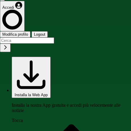
Accedi
Modifica profilo
Logout
Installa la Web App
Installa la nostra App gratuita e accedi più velocemente alle
notizie
Tocca