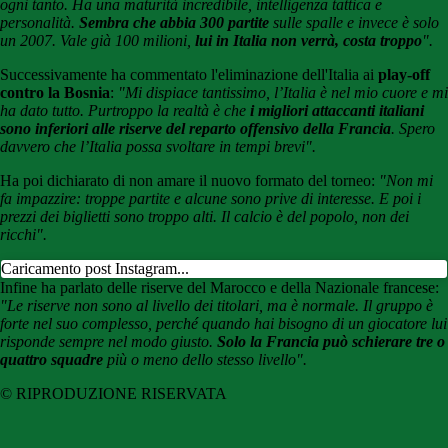
ogni tanto. Ha una maturità incredibile, intelligenza tattica e
personalità.
Sembra che abbia 300 partite
sulle spalle e invece è solo
un 2007. Vale già 100 milioni,
lui in Italia non verrà, costa troppo
".
Successivamente ha commentato l'eliminazione dell'Italia ai
play-off
contro la Bosnia
:
"Mi dispiace tantissimo, l’Italia è nel mio cuore e mi
ha dato tutto. Purtroppo la realtà è che
i migliori attaccanti italiani
sono inferiori alle riserve del reparto offensivo della Francia
. Spero
davvero che l’Italia possa svoltare in tempi brevi".
Ha poi dichiarato di non amare il nuovo formato del torneo:
"Non mi
fa impazzire: troppe partite e alcune sono prive di interesse. E poi i
prezzi dei biglietti sono troppo alti. Il calcio è del popolo, non dei
ricchi".
Caricamento post Instagram...
Infine ha parlato delle riserve del Marocco e della Nazionale francese:
"Le riserve non sono al livello dei titolari, ma è normale. Il gruppo è
forte nel suo complesso, perché quando hai bisogno di un giocatore lui
risponde sempre nel modo giusto.
Solo la Francia può schierare tre o
quattro squadre
più o meno dello stesso livello".
© RIPRODUZIONE RISERVATA