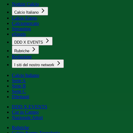
Notizie Calcio
Calcio Italiano
Calcio Estero
Calciomercato
Streaming
eSports
DDD X EVENTS
Rubriche
Redazione
I siti del nostro network
Calcio Italiano
Serie A
Serie B
Serie C
Dilettanti
DDD X EVENTS
Cur in Campo
Nazionale Attori
Rubriche
Calcio &amp; Tecnologia