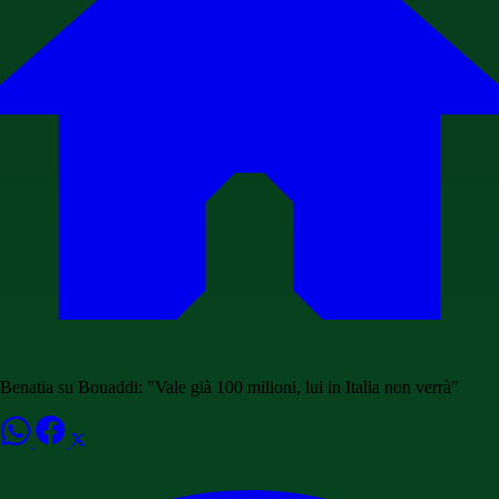
Benatia su Bouaddi: "Vale già 100 milioni, lui in Italia non verrà"