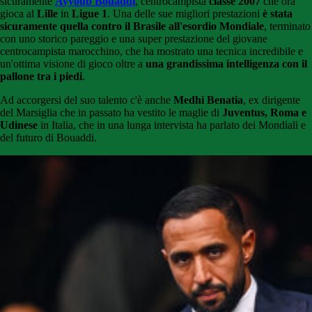
sicuramente
Ayyoub Bouaddi
, centrocampista
classe 2007
che ora
gioca al
Lille
in
Ligue 1
. Una delle sue migliori prestazioni
è stata
sicuramente quella contro il Brasile all'esordio Mondiale
, terminato
con uno storico pareggio e una super prestazione del giovane
centrocampista marocchino, che ha mostrato una tecnica incredibile e
un'ottima visione di gioco oltre a
una grandissima intelligenza con il
pallone tra i piedi
.
Ad accorgersi del suo talento c'è anche
Medhi Benatia
, ex dirigente
del Marsiglia che in passato ha vestito le maglie di
Juventus, Roma e
Udinese
in Italia, che in una lunga intervista ha parlato dei Mondiali e
del futuro di Bouaddi.