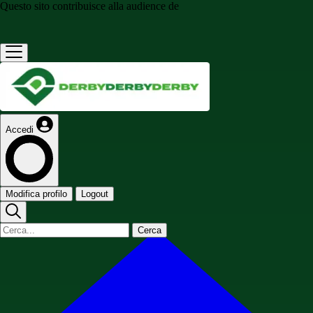
Questo sito contribuisce alla audience de
Accedi
Modifica profilo
Logout
Cerca