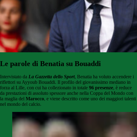
Le parole di Benatia su Bouaddi
Intervistato da
La Gazzetta dello Sport
, Benatia ha voluto accendere i
riflettori su Ayyoub Bouaddi. Il profilo del giovanissimo mediano in
forza al Lille, con cui ha collezionato in totale
96 presenze
, è reduce
da prestazioni di assoluto spessore anche nella Coppa del Mondo con
la maglia del
Marocco
, e viene descritto come uno dei maggiori talenti
nel mondo del calcio.