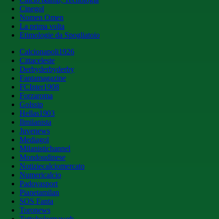
Cinegol
Nomen Omen
La prima volta
Etimologie da Spogliatoio
Calcionapoli1926
Cittaceleste
Derbyderbyderby
Fantamagazine
FCInter1908
Forzaroma
Golssip
Hellas1903
Ilmilanista
Juvenews
Mediagol
Milanistichannel
Mondoudinese
Notiziecalciomercato
Numericalcio
Padovasport
Pianetamilan
SOS Fanta
Toronews
Tuttobolognaweb