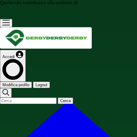
Questo sito contribuisce alla audience de
Accedi
Modifica profilo
Logout
Cerca