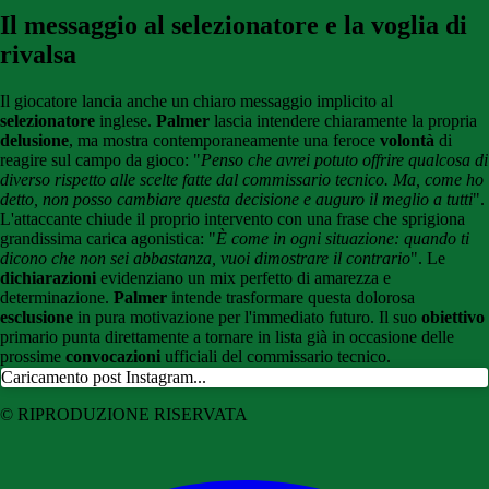
Il messaggio al selezionatore e la voglia di
rivalsa
Il giocatore lancia anche un chiaro messaggio implicito al
selezionatore
inglese.
Palmer
lascia intendere chiaramente la propria
delusione
, ma mostra contemporaneamente una feroce
volontà
di
reagire sul campo da gioco: "
Penso che avrei potuto offrire qualcosa di
diverso rispetto alle scelte fatte dal commissario tecnico. Ma, come ho
detto, non posso cambiare questa decisione e auguro il meglio a tutti
".
L'attaccante chiude il proprio intervento con una frase che sprigiona
grandissima carica agonistica: "
È come in ogni situazione: quando ti
dicono che non sei abbastanza, vuoi dimostrare il contrario
". Le
dichiarazioni
evidenziano un mix perfetto di amarezza e
determinazione.
Palmer
intende trasformare questa dolorosa
esclusione
in pura motivazione per l'immediato futuro. Il suo
obiettivo
primario punta direttamente a tornare in lista già in occasione delle
prossime
convocazioni
ufficiali del commissario tecnico.
Caricamento post Instagram...
© RIPRODUZIONE RISERVATA