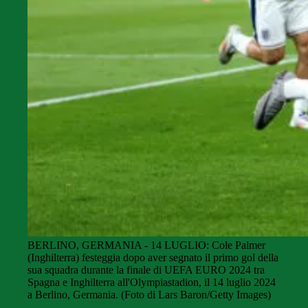
BERLINO, GERMANIA - 14 LUGLIO: Cole Palmer
(Inghilterra) festeggia dopo aver segnato il primo gol della
sua squadra durante la finale di UEFA EURO 2024 tra
Spagna e Inghilterra all'Olympiastadion, il 14 luglio 2024
a Berlino, Germania. (Foto di Lars Baron/Getty Images)