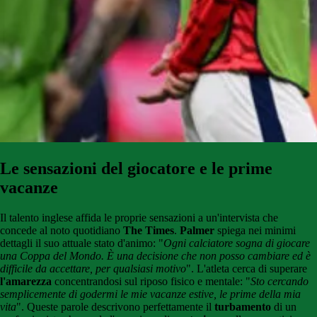
Le sensazioni del giocatore e le prime
vacanze
Il talento inglese affida le proprie sensazioni a un'intervista che
concede al noto quotidiano
The Times
.
Palmer
spiega nei minimi
dettagli il suo attuale stato d'animo: "
Ogni calciatore sogna di giocare
una Coppa del Mondo. È una decisione che non posso cambiare ed è
difficile da accettare, per qualsiasi motivo
". L'atleta cerca di superare
l'amarezza
concentrandosi sul riposo fisico e mentale: "
Sto cercando
semplicemente di godermi le mie vacanze estive, le prime della mia
vita
". Queste parole descrivono perfettamente il
turbamento
di un