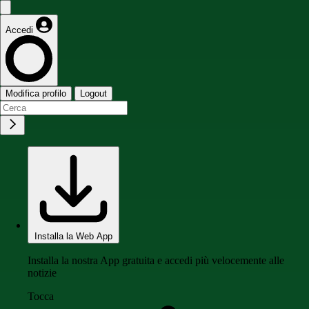
Accedi
Modifica profilo
Logout
Installa la Web App
Installa la nostra App gratuita e accedi più velocemente alle
notizie
Tocca