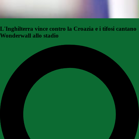
L'Inghilterra vince contro la Croazia e i tifosi cantano
Wonderwall allo stadio