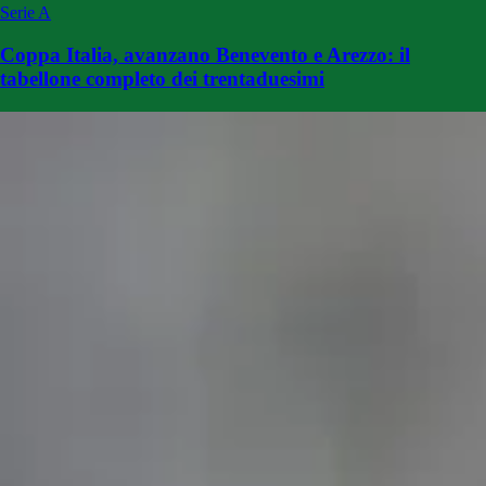
Serie A
Coppa Italia, avanzano Benevento e Arezzo: il
tabellone completo dei trentaduesimi