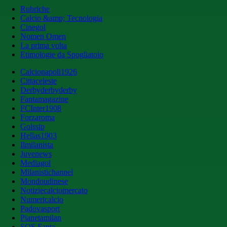
Rubriche
Calcio &amp; Tecnologia
Cinegol
Nomen Omen
La prima volta
Etimologie da Spogliatoio
Calcionapoli1926
Cittaceleste
Derbyderbyderby
Fantamagazine
FCInter1908
Forzaroma
Golssip
Hellas1903
Ilmilanista
Juvenews
Mediagol
Milanistichannel
Mondoudinese
Notiziecalciomercato
Numericalcio
Padovasport
Pianetamilan
SOS Fanta