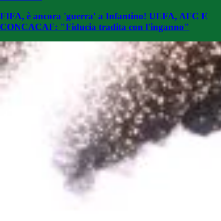
FIFA, è ancora 'guerra' a Infantino! UEFA, AFC E
CONCACAF: "Fiducia tradita con l'inganno"