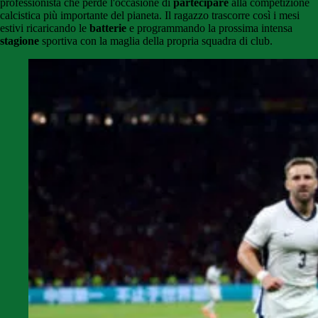
professionista che perde l'occasione di
partecipare
alla competizione
calcistica più importante del pianeta. Il ragazzo trascorre così i mesi
estivi ricaricando le
batterie
e programmando la prossima intensa
stagione
sportiva con la maglia della propria squadra di club.