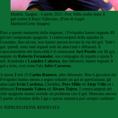
Madrid, Spagna - 4 aprile 2025: Pere Milla esulta dopo il
gol contro il Rayo Vallecano. (Foto di Angel
Martinez/Getty Images)
Fino a questo momento della stagione, i
Periquitos
hanno segnato
35
gol nel campionato spagnolo. I centrocampisti della squadra di
Gonzalez, fino ad ora, non hanno ancora trovato la via del gol. Tutti i
gol, quindi, sono stati segnati solo da attaccanti e difensori. Il
capocannoniere dei biancoblù è il centravanti
Javi Puado
con
11
gol,
seguito da
Roberto Fernández
, suo compagno di reparto a quota
5
reti. Kumbulla e
Leandro Cabrera
, due difensori, hanno segnato
3
gol a testa, così come l'ala
Jofre Carreras
.
A quota
2
reti c'è
Carlos Romero
, altro difensore. Ben 6 giocatori dei
Periquitos
hanno messo a segno soltanto un gol in quest'annata: gli
attaccanti
Irvin Cardona
, Cheddira,
Pere Milla
ed
Alejo Véliz
ed i
difensori
Fernando Valero
ed
Álvaro Tejero
. I centrocampisti del
club spagnolo stanno avendo un problema con il gol. Mancano ancora
5 partite al termine della Liga e questa statistica può sempre cambiare.
© RIPRODUZIONE RISERVATA