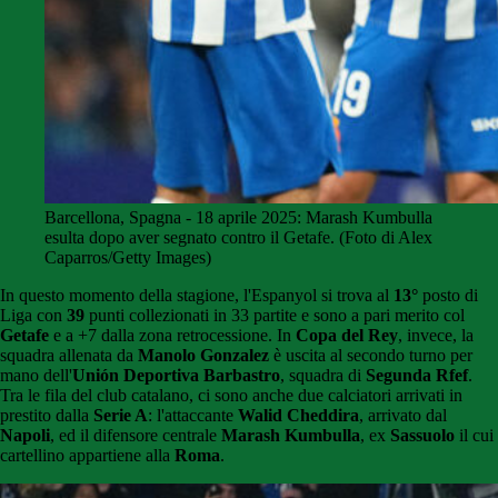
Barcellona, Spagna - 18 aprile 2025: Marash Kumbulla
esulta dopo aver segnato contro il Getafe. (Foto di Alex
Caparros/Getty Images)
In questo momento della stagione, l'Espanyol si trova al
13°
posto di
Liga con
39
punti collezionati in 33 partite e sono a pari merito col
Getafe
e a +7 dalla zona retrocessione. In
Copa del Rey
, invece, la
squadra allenata da
Manolo Gonzalez
è uscita al secondo turno per
mano dell'
Unión Deportiva Barbastro
, squadra di
Segunda Rfef
.
Tra le fila del club catalano, ci sono anche due calciatori arrivati in
prestito dalla
Serie A
: l'attaccante
Walid Cheddira
, arrivato dal
Napoli
, ed il difensore centrale
Marash Kumbulla
, ex
Sassuolo
il cui
cartellino appartiene alla
Roma
.