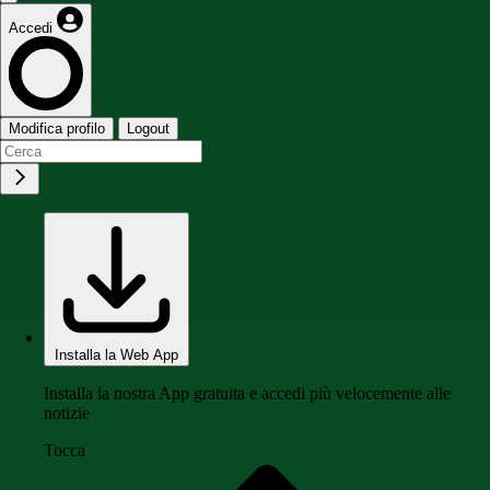
Accedi
Modifica profilo
Logout
Installa la Web App
Installa la nostra App gratuita e accedi più velocemente alle
notizie
Tocca