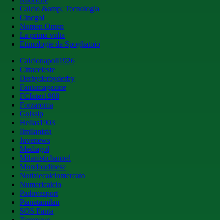
Calcio &amp; Tecnologia
Cinegol
Nomen Omen
La prima volta
Etimologie da Spogliatoio
Calcionapoli1926
Cittaceleste
Derbyderbyderby
Fantamagazine
FCInter1908
Forzaroma
Golssip
Hellas1903
Ilmilanista
Juvenews
Mediagol
Milanistichannel
Mondoudinese
Notiziecalciomercato
Numericalcio
Padovasport
Pianetamilan
SOS Fanta
Toronews