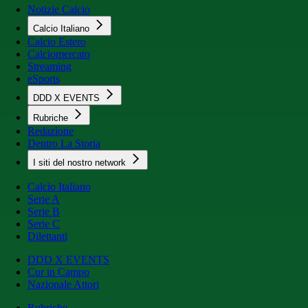
Notizie Calcio
Calcio Italiano
Calcio Estero
Calciomercato
Streaming
eSports
DDD X EVENTS
Rubriche
Redazione
Dentro La Storia
I siti del nostro network
Calcio Italiano
Serie A
Serie B
Serie C
Dilettanti
DDD X EVENTS
Cur in Campo
Nazionale Attori
Rubriche