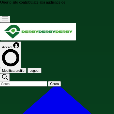
Questo sito contribuisce alla audience de
Accedi
Modifica profilo
Logout
Cerca