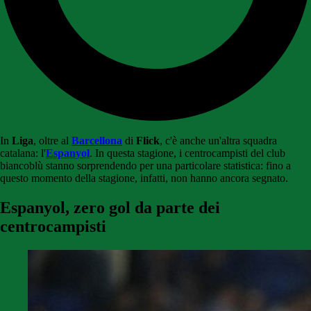
In
Liga
, oltre al
Barcellona
di
Flick
, c'è anche un'altra squadra
catalana: l'
Espanyol
. In questa stagione, i centrocampisti del club
biancoblù stanno sorprendendo per una particolare statistica: fino a
questo momento della stagione, infatti, non hanno ancora segnato.
Espanyol, zero gol da parte dei
centrocampisti