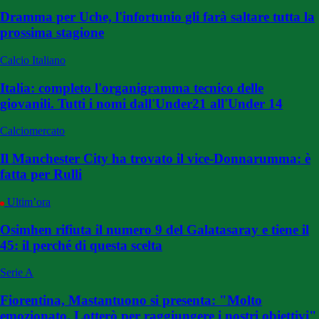
Dramma per Uche, l'infortunio gli farà saltare tutta la
prossima stagione
Calcio Italiano
Italia: completo l'organigramma tecnico delle
giovanili. Tutti i nomi dall'Under21 all'Under 14
Calciomercato
Il Manchester City ha trovato il vice-Donnarumma: è
fatta per Rulli
Ultim’ora
Osimhen rifiuta il numero 9 del Galatasaray e tiene il
45: il perché di questa scelta
Serie A
Fiorentina, Mastantuono si presenta: "Molto
emozionato. Lotterò per raggiungere i nostri obiettivi"