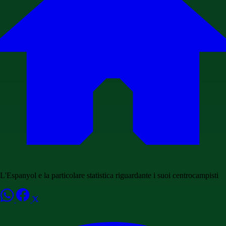
L'Espanyol e la particolare statistica riguardante i suoi centrocampisti