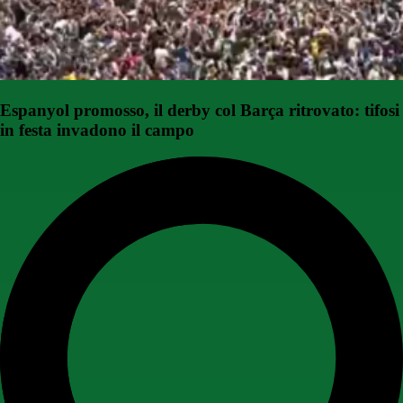
Espanyol promosso, il derby col Barça ritrovato: tifosi
in festa invadono il campo