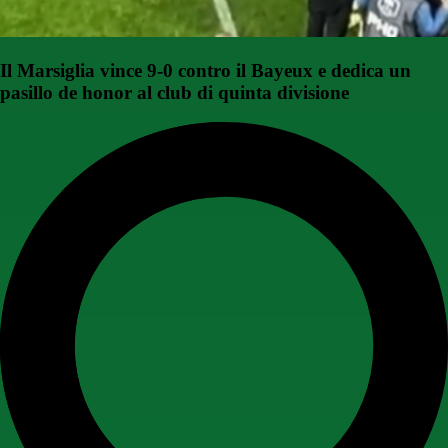
Il Marsiglia vince 9-0 contro il Bayeux e dedica un
pasillo de honor al club di quinta divisione