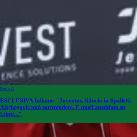
Serie A
ESCLUSIVA Iuliano: "Juventus, fiducia in Spalletti.
Alajbegovic può sorprendere. E quell'aneddoto su
Lippi..."