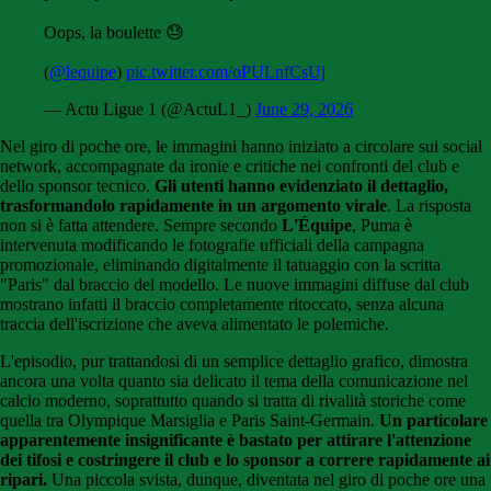
Oops, la boulette 😓
(
@lequipe
)
pic.twitter.com/oPULnfCsUj
— Actu Ligue 1 (@ActuL1_)
June 29, 2026
Nel giro di poche ore, le immagini hanno iniziato a circolare sui social
network, accompagnate da ironie e critiche nei confronti del club e
dello sponsor tecnico.
Gli utenti hanno evidenziato il dettaglio,
trasformandolo rapidamente in un argomento virale
. La risposta
non si è fatta attendere. Sempre secondo
L'Équipe
, Puma è
intervenuta modificando le fotografie ufficiali della campagna
promozionale, eliminando digitalmente il tatuaggio con la scritta
"Paris" dal braccio del modello. Le nuove immagini diffuse dal club
mostrano infatti il braccio completamente ritoccato, senza alcuna
traccia dell'iscrizione che aveva alimentato le polemiche.
L'episodio, pur trattandosi di un semplice dettaglio grafico, dimostra
ancora una volta quanto sia delicato il tema della comunicazione nel
calcio moderno, soprattutto quando si tratta di rivalità storiche come
quella tra Olympique Marsiglia e Paris Saint-Germain.
Un particolare
apparentemente insignificante è bastato per attirare l'attenzione
dei tifosi e costringere il club e lo sponsor a correre rapidamente ai
ripari.
Una piccola svista, dunque, diventata nel giro di poche ore una