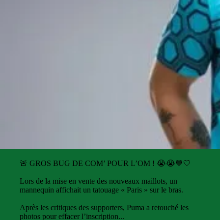
🚨 GROS BUG DE COM’ POUR L’OM ! 😭😭💙🤍
Lors de la mise en vente des nouveaux maillots, un
mannequin affichait un tatouage « Paris » sur le bras.
Après les critiques des supporters, Puma a retouché les
photos pour effacer l’inscription...