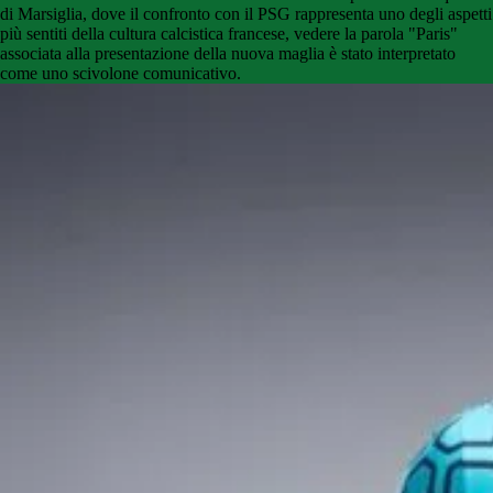
di Marsiglia, dove il confronto con il PSG rappresenta uno degli aspetti
più sentiti della cultura calcistica francese, vedere la parola "Paris"
associata alla presentazione della nuova maglia è stato interpretato
come uno scivolone comunicativo.