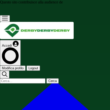
Questo sito contribuisce alla audience de
Accedi
Modifica profilo
Logout
Cerca