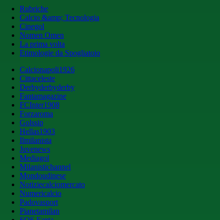
Rubriche
Calcio &amp; Tecnologia
Cinegol
Nomen Omen
La prima volta
Etimologie da Spogliatoio
Calcionapoli1926
Cittaceleste
Derbyderbyderby
Fantamagazine
FCInter1908
Forzaroma
Golssip
Hellas1903
Ilmilanista
Juvenews
Mediagol
Milanistichannel
Mondoudinese
Notiziecalciomercato
Numericalcio
Padovasport
Pianetamilan
SOS Fanta