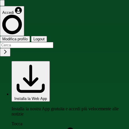
Accedi
Modifica profilo
Logout
Installa la Web App
Installa la nostra App gratuita e accedi più velocemente alle
notizie
Tocca