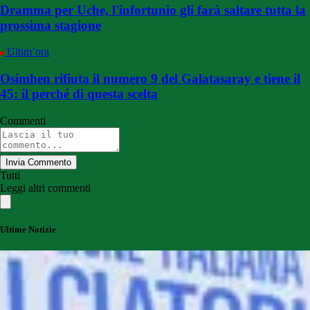
Dramma per Uche, l'infortunio gli farà saltare tutta la
prossima stagione
Ultim’ora
Osimhen rifiuta il numero 9 del Galatasaray e tiene il
45: il perché di questa scelta
Commenti
Invia Commento
Tutti
Leggi altri commenti
Ultime Notizie