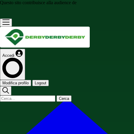
Questo sito contribuisce alla audience de
Accedi
Modifica profilo
Logout
Cerca