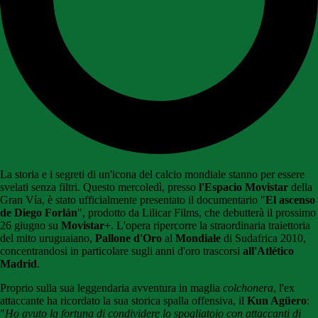
La storia e i segreti di un'icona del calcio mondiale stanno per essere
svelati senza filtri. Questo mercoledì, presso
l'Espacio Movistar
della
Gran Vía, è stato ufficialmente presentato il documentario "
El ascenso
de Diego Forlán
", prodotto da Lilicar Films, che debutterà il prossimo
26 giugno su
Movistar+
. L'opera ripercorre la straordinaria traiettoria
del mito uruguaiano,
Pallone d'Oro
al
Mondiale
di Sudafrica 2010,
concentrandosi in particolare sugli anni d'oro trascorsi
all'Atlético
Madrid
.
Proprio sulla sua leggendaria avventura in maglia
colchonera
, l'ex
attaccante ha ricordato la sua storica spalla offensiva, il
Kun Agüero
:
"
Ho avuto la fortuna di condividere lo spogliatoio con attaccanti di