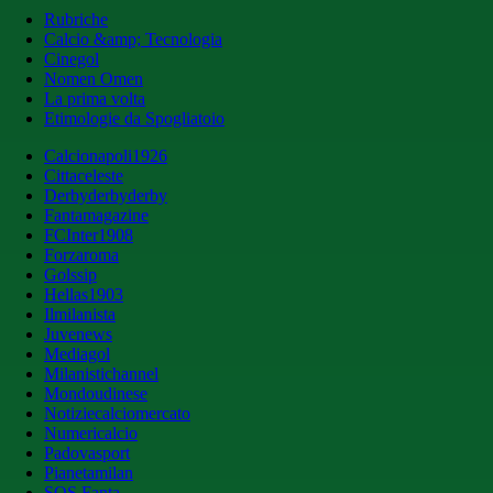
Rubriche
Calcio &amp; Tecnologia
Cinegol
Nomen Omen
La prima volta
Etimologie da Spogliatoio
Calcionapoli1926
Cittaceleste
Derbyderbyderby
Fantamagazine
FCInter1908
Forzaroma
Golssip
Hellas1903
Ilmilanista
Juvenews
Mediagol
Milanistichannel
Mondoudinese
Notiziecalciomercato
Numericalcio
Padovasport
Pianetamilan
SOS Fanta