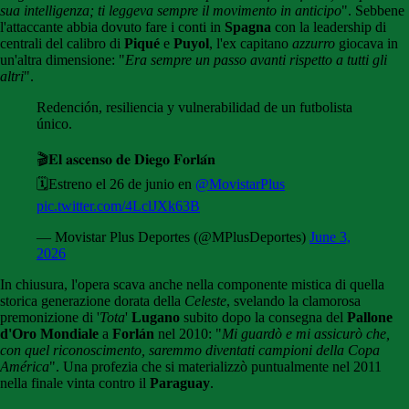
sua intelligenza; ti leggeva sempre il movimento in anticipo
". Sebbene
l'attaccante abbia dovuto fare i conti in
Spagna
con la leadership di
centrali del calibro di
Piqué
e
Puyol
, l'ex capitano
azzurro
giocava in
un'altra dimensione: "
Era sempre un passo avanti rispetto a tutti gli
altri
".
Redención, resiliencia y vulnerabilidad de un futbolista
único.
🎬𝐄𝐥 𝐚𝐬𝐜𝐞𝐧𝐬𝐨 𝐝𝐞 𝐃𝐢𝐞𝐠𝐨 𝐅𝐨𝐫𝐥𝐚́𝐧
🗓️Estreno el 26 de junio en
@MovistarPlus
pic.twitter.com/4LclJXk63B
— Movistar Plus Deportes (@MPlusDeportes)
June 3,
2026
In chiusura, l'opera scava anche nella componente mistica di quella
storica generazione dorata della
Celeste
, svelando la clamorosa
premonizione di '
Tota
'
Lugano
subito dopo la consegna del
Pallone
d'Oro Mondiale
a
Forlán
nel 2010: "
Mi guardò e mi assicurò che,
con quel riconoscimento, saremmo diventati campioni della Copa
América
". Una profezia che si materializzò puntualmente nel 2011
nella finale vinta contro il
Paraguay
.