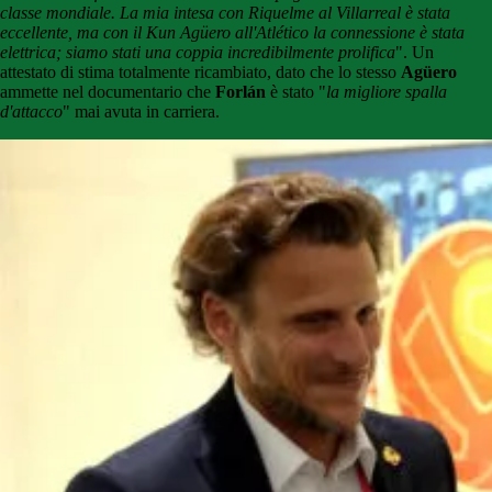
classe mondiale. La mia intesa con Riquelme al Villarreal è stata
eccellente, ma con il Kun Agüero all'Atlético la connessione è stata
elettrica; siamo stati una coppia incredibilmente prolifica
". Un
attestato di stima totalmente ricambiato, dato che lo stesso
Agüero
ammette nel documentario che
Forlán
è stato "
la migliore spalla
d'attacco
" mai avuta in carriera.