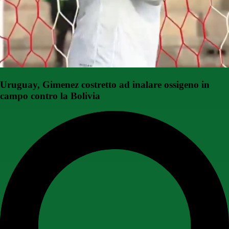
Uruguay, Gimenez costretto ad inalare ossigeno in
campo contro la Bolivia