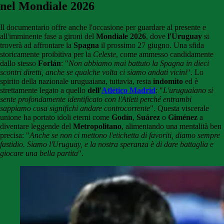
nel Mondiale 2026
Il documentario offre anche l'occasione per guardare al presente e
all'imminente fase a gironi del
Mondiale 2026
, dove
l'Uruguay
si
troverà ad affrontare la
Spagna
il prossimo 27 giugno. Una sfida
storicamente proibitiva per la
Celeste
, come ammesso candidamente
dallo stesso
Forlán
: "
Non abbiamo mai battuto la Spagna in dieci
scontri diretti, anche se qualche volta ci siamo andati vicini
". Lo
spirito della nazionale uruguaiana, tuttavia, resta
indomito
ed è
strettamente legato a quello
dell'
Atlético Madrid
: "
L'uruguaiano si
sente profondamente identificato con l'Atleti perché entrambi
sappiamo cosa significhi andare controcorrente
". Questa viscerale
unione ha portato idoli eterni come
Godín
,
Suárez
o
Giménez
a
diventare leggende del
Metropolitano
, alimentando una mentalità ben
precisa: "
Anche se non ci mettono l'etichetta di favoriti, diamo sempre
fastidio. Siamo l'Uruguay, e la nostra speranza è di dare battaglia e
giocare una bella partita
".