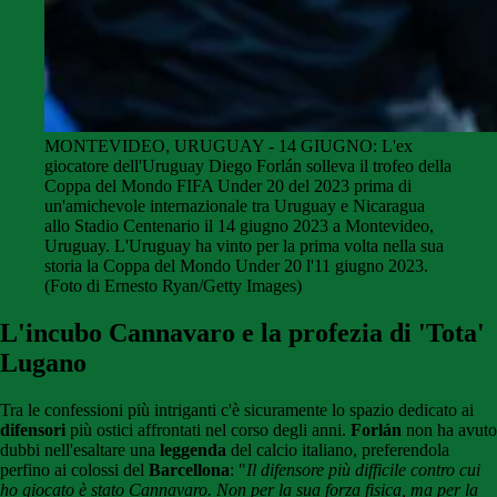
MONTEVIDEO, URUGUAY - 14 GIUGNO: L'ex
giocatore dell'Uruguay Diego Forlán solleva il trofeo della
Coppa del Mondo FIFA Under 20 del 2023 prima di
un'amichevole internazionale tra Uruguay e Nicaragua
allo Stadio Centenario il 14 giugno 2023 a Montevideo,
Uruguay. L'Uruguay ha vinto per la prima volta nella sua
storia la Coppa del Mondo Under 20 l'11 giugno 2023.
(Foto di Ernesto Ryan/Getty Images)
L'incubo Cannavaro e la profezia di 'Tota'
Lugano
Tra le confessioni più intriganti c'è sicuramente lo spazio dedicato ai
difensori
più ostici affrontati nel corso degli anni.
Forlán
non ha avuto
dubbi nell'esaltare una
leggenda
del calcio italiano, preferendola
perfino ai colossi del
Barcellona
: "
Il difensore più difficile contro cui
ho giocato è stato Cannavaro. Non per la sua forza fisica, ma per la