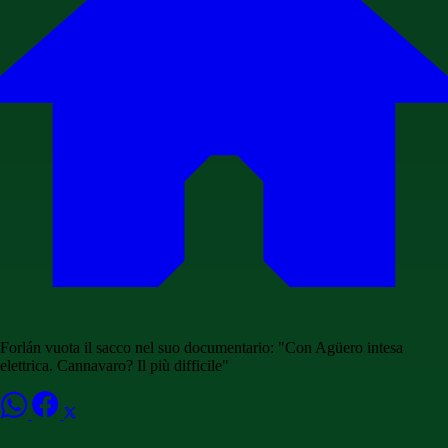
Forlán vuota il sacco nel suo documentario: "Con Agüero intesa
elettrica. Cannavaro? Il più difficile"