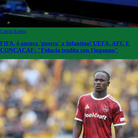
Calcio Estero
FIFA, è ancora 'guerra' a Infantino! UEFA, AFC E
CONCACAF: "Fiducia tradita con l'inganno"