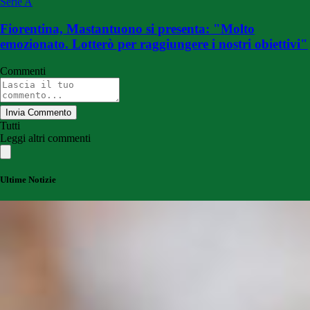
Serie A
Fiorentina, Mastantuono si presenta: "Molto
emozionato. Lotterò per raggiungere i nostri obiettivi"
Commenti
Invia Commento
Tutti
Leggi altri commenti
Ultime Notizie