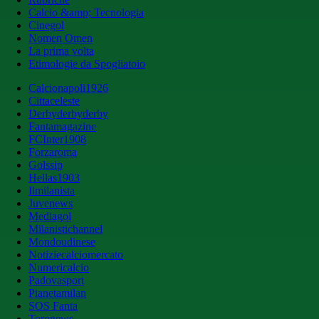
Calcio &amp; Tecnologia
Cinegol
Nomen Omen
La prima volta
Etimologie da Spogliatoio
Calcionapoli1926
Cittaceleste
Derbyderbyderby
Fantamagazine
FCInter1908
Forzaroma
Golssip
Hellas1903
Ilmilanista
Juvenews
Mediagol
Milanistichannel
Mondoudinese
Notiziecalciomercato
Numericalcio
Padovasport
Pianetamilan
SOS Fanta
Toronews