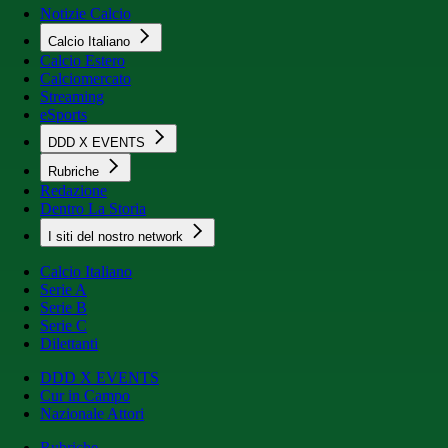
Notizie Calcio
Calcio Italiano
Calcio Estero
Calciomercato
Streaming
eSports
DDD X EVENTS
Rubriche
Redazione
Dentro La Storia
I siti del nostro network
Calcio Italiano
Serie A
Serie B
Serie C
Dilettanti
DDD X EVENTS
Cur in Campo
Nazionale Attori
Rubriche