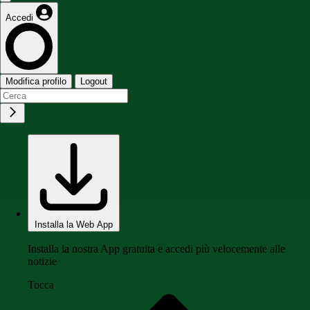
Accedi
Modifica profilo
Logout
Installa la Web App
Installa la nostra App gratuita e accedi più velocemente alle
notizie
Tocca