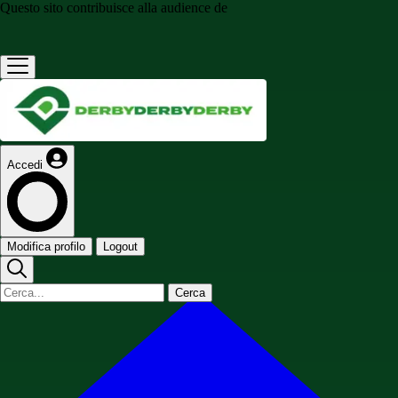
Questo sito contribuisce alla audience de
Accedi
Modifica profilo
Logout
Cerca