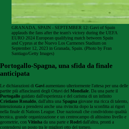
GRANADA, SPAIN - SEPTEMBER 12: Gavi of Spain
applauds the fans after the team's victory during the UEFA
EURO 2024 European qualifying match between Spain
and Cyprus at the Nuevo Los Carmenes Stadium on
September 12, 2023 in Granada, Spain. (Photo by Fran
Santiago/Getty Images)
Portogallo-Spagna, una sfida da finale
anticipata
Le dichiarazioni di
Gavi
aumentano ulteriormente l'attesa per una delle
partite più affascinanti degli Ottavi del
Mondiale
. Da una parte il
Portogallo
guidato dall'esperienza e del carisma di un infinito
Cristiano
Ronaldo
, dall'altra una
Spagna
giovane ma ricca di talento,
intenzionata a prendersi anche una rivincita dopo la sconfitta ai rigori
nella finale di Nations League. Due nazionali che condividono qualità
tecnica, grande organizzazione e un centrocampo di altissimo livello e
geometrie, con
Vitinha
da una parte e
Rodri
dall'altra, pronti a
contendersi un posto tra le migliori otto del torneo.