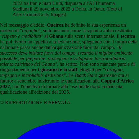
2022 tra Iran e Stati Uniti, disputata all'Al Thumama
Stadium il 29 novembre 2022 a Doha, in Qatar. (Foto di
Alex Grimm/Getty Images)
Nel messaggio d'addio,
Queiroz
ha definito la sua esperienza un
motivo di
"orgoglio"
, sottolineando come la squadra abbia restituito
"rispetto e credibilità"
al
Ghana
sulla scena internazionale. Il
tecnico
ha poi rivolto un appello alla federazione, spiegando che il futuro della
nazionale passa anche dall'organizzazione fuori dal campo.
"Il
successo deve iniziare fuori dal campo, creando il miglior ambiente
possibile per preparare, proteggere e sviluppare lo straordinario
talento calcistico del Ghana"
, ha scritto. Non sono mancate parole di
ringraziamento per
i giocatori e lo staff
, elogiati per
"coraggio,
impegno e incrollabile dedizione"
. Le
Black Stars
guardano ora al
futuro: a settembre inizieranno le qualificazioni alla
Coppa d'Africa
2027
, con l'obiettivo di tornare alla fase finale dopo la mancata
qualificazione all'edizione del 2025.
© RIPRODUZIONE RISERVATA