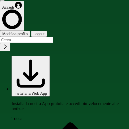
Accedi
Modifica profilo
Logout
Installa la Web App
Installa la nostra App gratuita e accedi più velocemente alle
notizie
Tocca