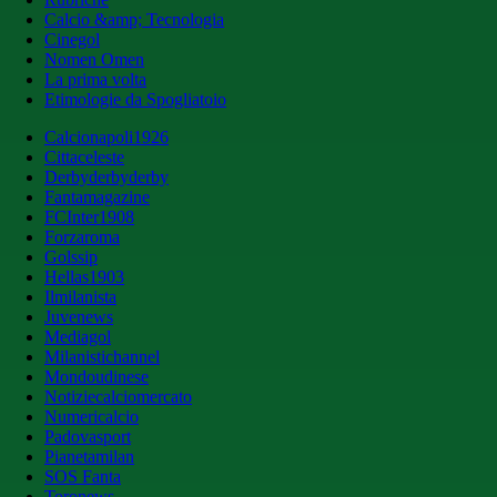
Calcio &amp; Tecnologia
Cinegol
Nomen Omen
La prima volta
Etimologie da Spogliatoio
Calcionapoli1926
Cittaceleste
Derbyderbyderby
Fantamagazine
FCInter1908
Forzaroma
Golssip
Hellas1903
Ilmilanista
Juvenews
Mediagol
Milanistichannel
Mondoudinese
Notiziecalciomercato
Numericalcio
Padovasport
Pianetamilan
SOS Fanta
Toronews