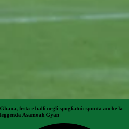
Ghana, festa e balli negli spogliatoi: spunta anche la
leggenda Asamoah Gyan