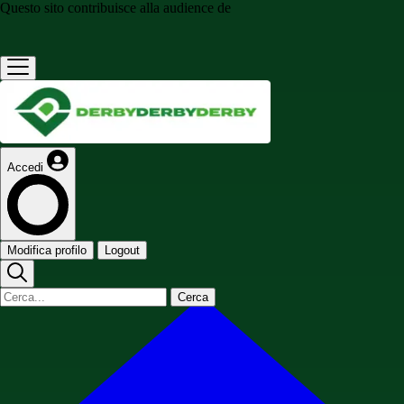
Questo sito contribuisce alla audience de
Accedi
Modifica profilo
Logout
Cerca