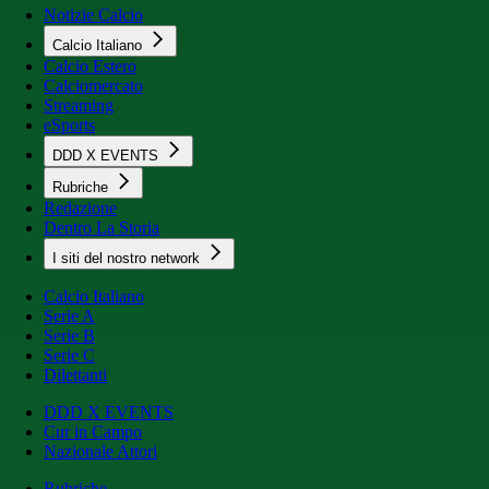
Notizie Calcio
Calcio Italiano
Calcio Estero
Calciomercato
Streaming
eSports
DDD X EVENTS
Rubriche
Redazione
Dentro La Storia
I siti del nostro network
Calcio Italiano
Serie A
Serie B
Serie C
Dilettanti
DDD X EVENTS
Cur in Campo
Nazionale Attori
Rubriche