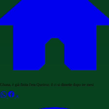
Ghana, è già finita l'era Queiroz: il ct si dimette dopo tre mesi