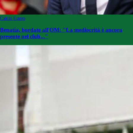
Calcio Estero
Benatia, bordate all'OM: "La mediocrità è ancora
presente nel club..."