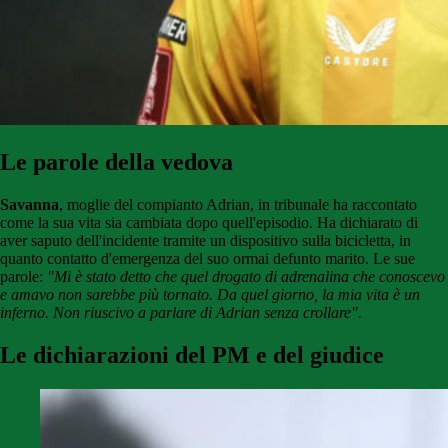
Le parole della vedova
Savanna
, moglie del compianto Adrian, in tribunale ha raccontato
come la sua vita sia cambiata dopo quell'episodio. Ha dichiarato di
aver saputo dell'incidente tramite un dispositivo sulla bicicletta, in
quanto contatto d'emergenza del suo ormai defunto marito. Le sue
parole:
"Mi è stato detto che quel drogato di adrenalina che conoscevo
e amavo non sarebbe più tornato. Da quel giorno, la mia vita è un
inferno. Non riuscivo a parlare di Adrian senza crollare".
Le dichiarazioni del PM e del giudice