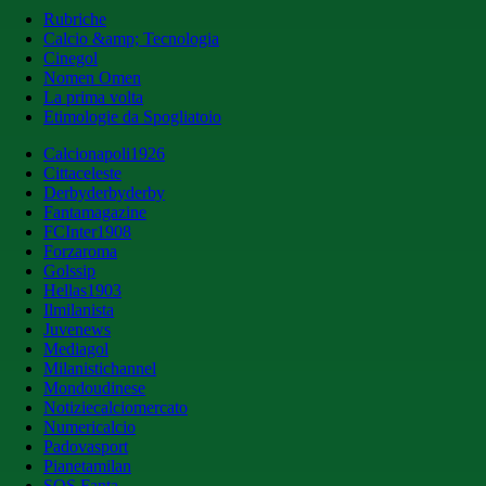
Rubriche
Calcio &amp; Tecnologia
Cinegol
Nomen Omen
La prima volta
Etimologie da Spogliatoio
Calcionapoli1926
Cittaceleste
Derbyderbyderby
Fantamagazine
FCInter1908
Forzaroma
Golssip
Hellas1903
Ilmilanista
Juvenews
Mediagol
Milanistichannel
Mondoudinese
Notiziecalciomercato
Numericalcio
Padovasport
Pianetamilan
SOS Fanta