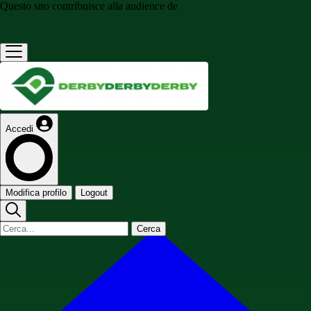
Questo sito contribuisce alla audience de
Accedi
Modifica profilo
Logout
Cerca