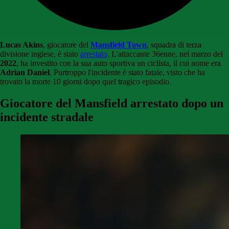
Lucas Akins
, giocatore del
Mansfield Town
, squadra di terza
divisione inglese, è stato
arrestato
. L'attaccante 36enne, nel marzo del
2022
, ha investito con la sua auto sportiva un ciclista, il cui nome era
Adrian Daniel
. Purtroppo l'incidente è stato fatale, visto che ha
trovato la morte 10 giorni dopo quel tragico episodio.
Giocatore del Mansfield arrestato dopo un
incidente stradale