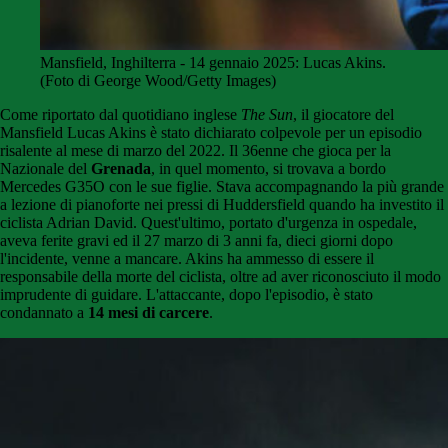
Mansfield, Inghilterra - 14 gennaio 2025: Lucas Akins.
(Foto di George Wood/Getty Images)
Come riportato dal quotidiano inglese
The Sun
, il giocatore del
Mansfield Lucas Akins è stato dichiarato colpevole per un episodio
risalente al mese di marzo del 2022. Il 36enne che gioca per la
Nazionale del
Grenada
, in quel momento, si trovava a bordo
Mercedes G35O con le sue figlie. Stava accompagnando la più grande
a lezione di pianoforte nei pressi di Huddersfield quando ha investito il
ciclista Adrian David. Quest'ultimo, portato d'urgenza in ospedale,
aveva ferite gravi ed il 27 marzo di 3 anni fa, dieci giorni dopo
l'incidente, venne a mancare. Akins ha ammesso di essere il
responsabile della morte del ciclista, oltre ad aver riconosciuto il modo
imprudente di guidare. L'attaccante, dopo l'episodio, è stato
condannato a
14 mesi di carcere
.