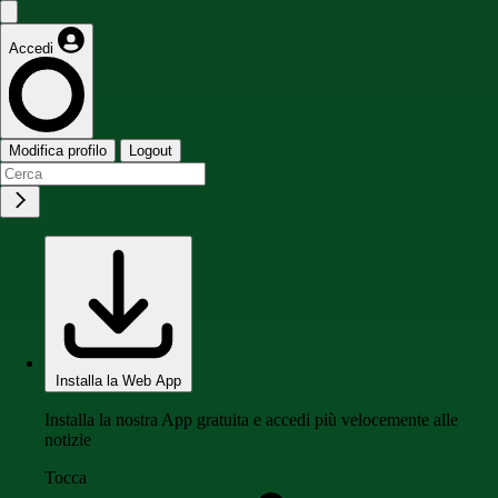
Accedi
Modifica profilo
Logout
Installa la Web App
Installa la nostra App gratuita e accedi più velocemente alle
notizie
Tocca