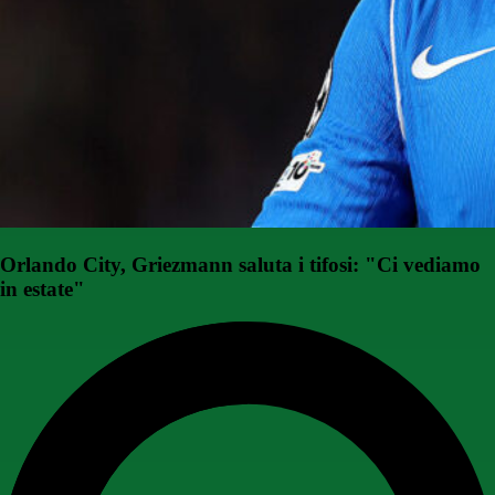
Orlando City, Griezmann saluta i tifosi: "Ci vediamo
in estate"