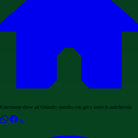
Griezmann show ad Orlando: esordio con gol e assist in amichevole