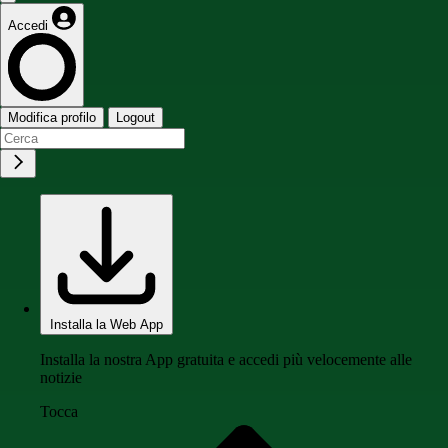
Accedi
Modifica profilo
Logout
Installa la Web App
Installa la nostra App gratuita e accedi più velocemente alle
notizie
Tocca