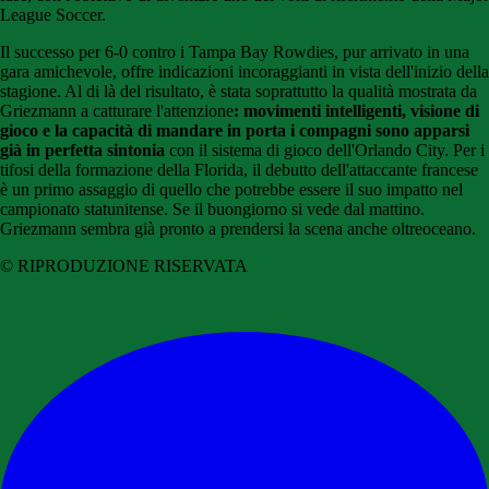
League Soccer.
Il successo per 6-0 contro i Tampa Bay Rowdies, pur arrivato in una
gara amichevole, offre indicazioni incoraggianti in vista dell'inizio della
stagione. Al di là del risultato, è stata soprattutto la qualità mostrata da
Griezmann a catturare l'attenzione
: movimenti intelligenti, visione di
gioco e la capacità di mandare in porta i compagni sono apparsi
già in perfetta sintonia
con il sistema di gioco dell'Orlando City. Per i
tifosi della formazione della Florida, il debutto dell'attaccante francese
è un primo assaggio di quello che potrebbe essere il suo impatto nel
campionato statunitense. Se il buongiorno si vede dal mattino.
Griezmann sembra già pronto a prendersi la scena anche oltreoceano.
© RIPRODUZIONE RISERVATA