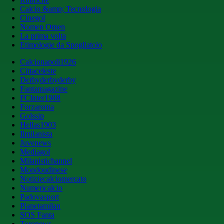
Calcio &amp; Tecnologia
Cinegol
Nomen Omen
La prima volta
Etimologie da Spogliatoio
Calcionapoli1926
Cittaceleste
Derbyderbyderby
Fantamagazine
FCInter1908
Forzaroma
Golssip
Hellas1903
Ilmilanista
Juvenews
Mediagol
Milanistichannel
Mondoudinese
Notiziecalciomercato
Numericalcio
Padovasport
Pianetamilan
SOS Fanta
Toronews