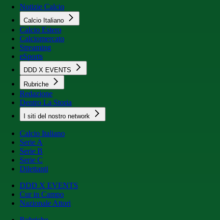
Notizie Calcio
Calcio Italiano
Calcio Estero
Calciomercato
Streaming
eSports
DDD X EVENTS
Rubriche
Redazione
Dentro La Storia
I siti del nostro network
Calcio Italiano
Serie A
Serie B
Serie C
Dilettanti
DDD X EVENTS
Cur in Campo
Nazionale Attori
Rubriche