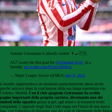
Antoine Griezmann is already cookin' 👨‍🍳🇫🇷
AG7 scores his first goal for
@OrlandoCitySC
in a
friendly.
pic.twitter.com/P22qcZB9Km
— Major League Soccer (@MLS)
July 8, 2026
L'esordio rappresentava un momento particolarmente atteso anche
perché arrivava dopo la conclusione della sua lunga esperienza con
l'Atletico Madrid
. Con il club spagnolo Griezmann ha scritto
pagine importanti della propria carriera, diventando uno dei
simboli della squadra
grazie ai gol, agli assist e ai numerosi trofei
conquistati. L'approdo negli Stati Uniti segna ora l'inizio di una nuova
fase, con l'obiettivo di diventare uno dei volti di riferimento della Major