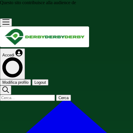
Questo sito contribuisce alla audience de
Accedi
Modifica profilo
Logout
Cerca