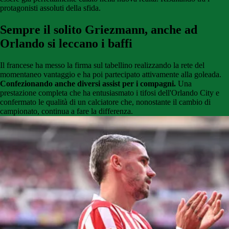
protagonisti assoluti della sfida.
Sempre il solito Griezmann, anche ad
Orlando si leccano i baffi
Il francese ha messo la firma sul tabellino realizzando la rete del
momentaneo vantaggio e ha poi partecipato attivamente alla goleada.
Confezionando anche diversi assist per i compagni.
Una
prestazione completa che ha entusiasmato i tifosi dell'Orlando City e
confermato le qualità di un calciatore che, nonostante il cambio di
campionato, continua a fare la differenza.