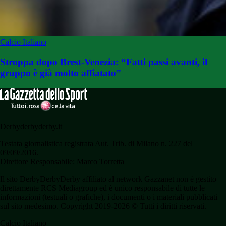
Calcio Italiano
Stroppa dopo Brest-Venezia: “Fatti passi avanti, il
gruppo è già molto affiatato”
Derbyderbyderby.it
Testata giornalistica registrata Aut. Trib. di Milano n. 227 del
09/09/2016.
Direttore Responsabile: Marco Torretta
Il sito DerbyDerbyDerby affiliato al network Gazzanet non è gestito
direttamente RCS Mediagroup ed è unico responsabile di tutte le
informazioni (testuali o grafiche), i documenti o i materiali pubblicati
sul sito medesimo. Copyright 2019-2026 © Tutti i diritti riservati.
Calcio Italiano