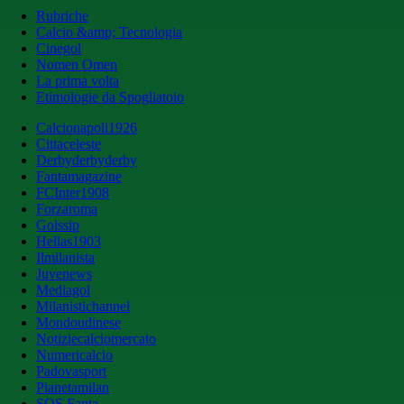
Rubriche
Calcio &amp; Tecnologia
Cinegol
Nomen Omen
La prima volta
Etimologie da Spogliatoio
Calcionapoli1926
Cittaceleste
Derbyderbyderby
Fantamagazine
FCInter1908
Forzaroma
Golssip
Hellas1903
Ilmilanista
Juvenews
Mediagol
Milanistichannel
Mondoudinese
Notiziecalciomercato
Numericalcio
Padovasport
Pianetamilan
SOS Fanta