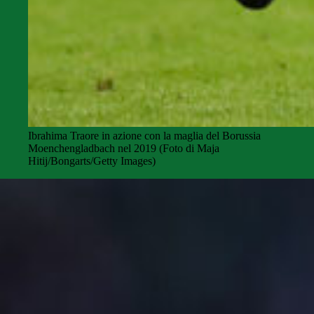
Ibrahima Traore in azione con la maglia del Borussia
Moenchengladbach nel 2019 (Foto di Maja
Hitij/Bongarts/Getty Images)