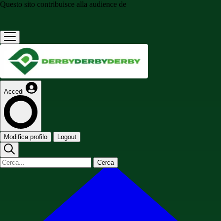
Questo sito contribuisce alla audience de
Accedi
Modifica profilo
Logout
Cerca