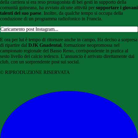
della carriera si era reso protagonista di bei gesti in supporto della
comunità guineana, ha avviato alcune attività per
supportare i giovani
talenti del suo paese
. Inoltre, da qualche tempo si occupa della
conduzione di un programma radiofonico in Francia.
Caricamento post Instagram...
E ora per lui è tempo di ritornare anche in campo. Ha deciso a sorpresa
di ripartire dal
DJK Gnadental
, formazione neopromossa nel
campionato regionale del Basso Reno, corrispondente in pratica al
sesto livello del calcio tedesco. L’annuncio è arrivato direttamente dal
club, con un sorprendente post sui social.
© RIPRODUZIONE RISERVATA