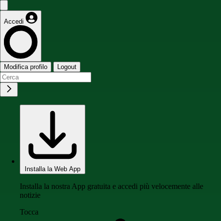
Accedi
Modifica profilo
Logout
Installa la Web App
Installa la nostra App gratuita e accedi più velocemente alle
notizie
Tocca