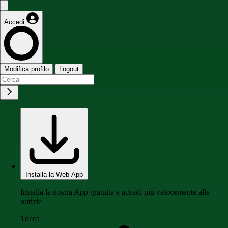
Accedi
Modifica profilo
Logout
Installa la Web App
Installa la nostra App gratuita e accedi più velocemente alle
notizie
Tocca