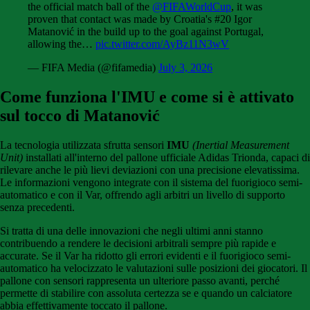
the official match ball of the
@FIFAWorldCup
, it was
proven that contact was made by Croatia's #20 Igor
Matanović in the build up to the goal against Portugal,
allowing the…
pic.twitter.com/AyBz11N3wV
— FIFA Media (@fifamedia)
July 3, 2026
Come funziona l'IMU e come si è attivato
sul tocco di Matanovi
ć
La tecnologia utilizzata sfrutta sensori
IMU
(Inertial Measurement
Unit)
installati all'interno del pallone ufficiale Adidas Trionda, capaci di
rilevare anche le più lievi deviazioni con una precisione elevatissima.
Le informazioni vengono integrate con il sistema del fuorigioco semi-
automatico e con il Var, offrendo agli arbitri un livello di supporto
senza precedenti.
Si tratta di una delle innovazioni che negli ultimi anni stanno
contribuendo a rendere le decisioni arbitrali sempre più rapide e
accurate. Se il Var ha ridotto gli errori evidenti e il fuorigioco semi-
automatico ha velocizzato le valutazioni sulle posizioni dei giocatori. Il
pallone con sensori rappresenta un ulteriore passo avanti, perché
permette di stabilire con assoluta certezza se e quando un calciatore
abbia effettivamente toccato il pallone.