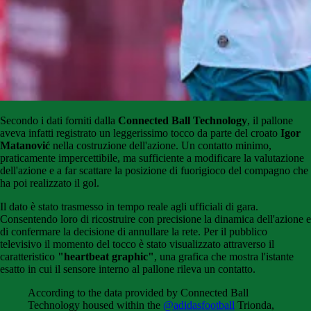
Secondo i dati forniti dalla
Connected Ball Technology
, il pallone
aveva infatti registrato un leggerissimo tocco da parte del croato
Igor
Matanović
nella costruzione dell'azione. Un contatto minimo,
praticamente impercettibile, ma sufficiente a modificare la valutazione
dell'azione e a far scattare la posizione di fuorigioco del compagno che
ha poi realizzato il gol.
Il dato è stato trasmesso in tempo reale agli ufficiali di gara.
Consentendo loro di ricostruire con precisione la dinamica dell'azione e
di confermare la decisione di annullare la rete. Per il pubblico
televisivo il momento del tocco è stato visualizzato attraverso il
caratteristico
"heartbeat graphic"
, una grafica che mostra l'istante
esatto in cui il sensore interno al pallone rileva un contatto.
According to the data provided by Connected Ball
Technology housed within the
@adidasfootball
Trionda,