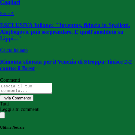
Cagliari
Serie A
ESCLUSIVA Iuliano: "Juventus, fiducia in Spalletti.
Alajbegovic può sorprendere. E quell'aneddoto su
Lippi..."
Calcio Italiano
Rimonta sfiorata per il Venezia di Stroppa: finisce 2-2
contro il Brest
Commenti
Invia Commento
Tutti
Leggi altri commenti
Ultime Notizie