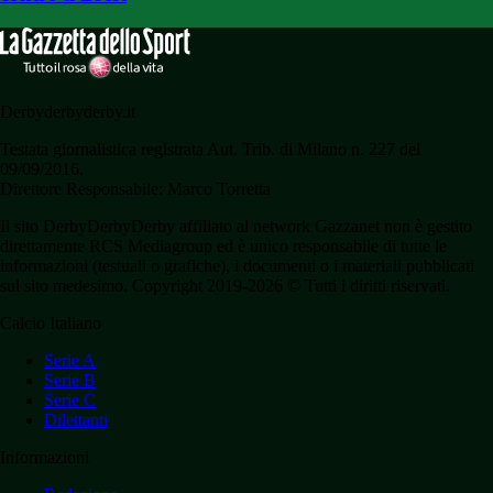
Derbyderbyderby.it
Testata giornalistica registrata Aut. Trib. di Milano n. 227 del
09/09/2016.
Direttore Responsabile: Marco Torretta
Il sito DerbyDerbyDerby affiliato al network Gazzanet non è gestito
direttamente RCS Mediagroup ed è unico responsabile di tutte le
informazioni (testuali o grafiche), i documenti o i materiali pubblicati
sul sito medesimo. Copyright 2019-2026 © Tutti i diritti riservati.
Calcio Italiano
Serie A
Serie B
Serie C
Dilettanti
Informazioni