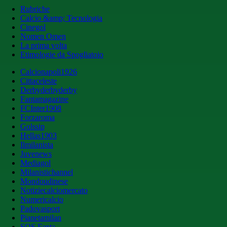
Rubriche
Calcio &amp; Tecnologia
Cinegol
Nomen Omen
La prima volta
Etimologie da Spogliatoio
Calcionapoli1926
Cittaceleste
Derbyderbyderby
Fantamagazine
FCInter1908
Forzaroma
Golssip
Hellas1903
Ilmilanista
Juvenews
Mediagol
Milanistichannel
Mondoudinese
Notiziecalciomercato
Numericalcio
Padovasport
Pianetamilan
SOS Fanta