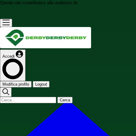
Questo sito contribuisce alla audience de
Accedi
Modifica profilo
Logout
Cerca