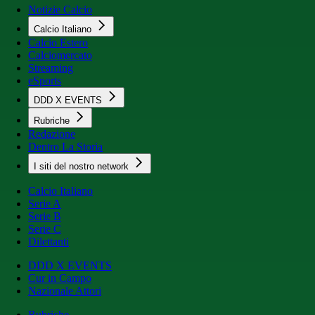
Notizie Calcio
Calcio Italiano
Calcio Estero
Calciomercato
Streaming
eSports
DDD X EVENTS
Rubriche
Redazione
Dentro La Storia
I siti del nostro network
Calcio Italiano
Serie A
Serie B
Serie C
Dilettanti
DDD X EVENTS
Cur in Campo
Nazionale Attori
Rubriche