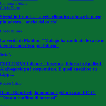
Continua la lettura
Calcio Estero
Siccità in Francia. La crisi climatica colpisce la parte
più povera... anche del calcio!
Calcio Italiano
La verità di Maldini: "Malagò ha cambiato le carte in
tavola e non c'era più fiducia"
Serie A
ESCLUSIVA Iuliano: "Juventus, fiducia in Spalletti.
Alajbegovic può sorprendere. E quell'aneddoto su
Lippi..."
Notizie Calcio
Diana Bianchedi, la nomina è già un caso. FIGC:
"Nessun conflitto di interessi"