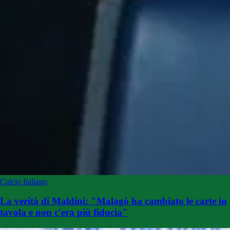
Calcio Italiano
La verità di Maldini: "Malagò ha cambiato le carte in
tavola e non c'era più fiducia"