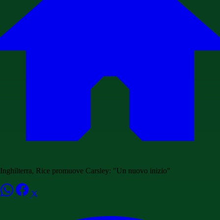
Inghilterra, Rice promuove Carsley: "Un nuovo inizio"