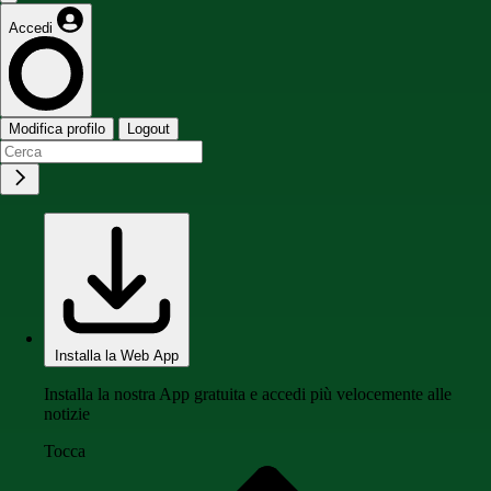
Accedi
Modifica profilo
Logout
Installa la Web App
Installa la nostra App gratuita e accedi più velocemente alle
notizie
Tocca