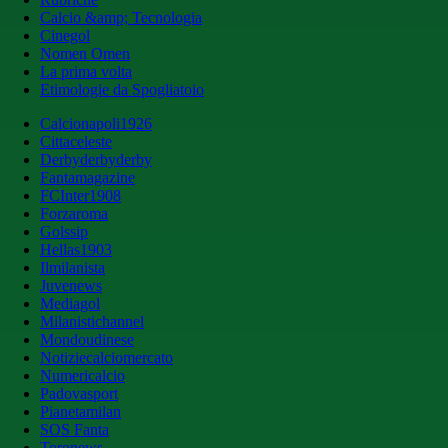
Calcio &amp; Tecnologia
Cinegol
Nomen Omen
La prima volta
Etimologie da Spogliatoio
Calcionapoli1926
Cittaceleste
Derbyderbyderby
Fantamagazine
FCInter1908
Forzaroma
Golssip
Hellas1903
Ilmilanista
Juvenews
Mediagol
Milanistichannel
Mondoudinese
Notiziecalciomercato
Numericalcio
Padovasport
Pianetamilan
SOS Fanta
Toronews