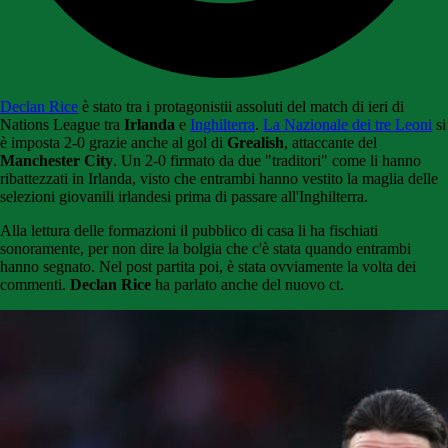
Declan Rice
è stato tra i protagonistii assoluti del match di ieri di
Nations League tra
Irlanda
e
Inghilterra
.
La Nazionale dei tre Leoni
si
è imposta 2-0 grazie anche al gol di
Grealish
, attaccante del
Manchester City
. Un 2-0 firmato da due "traditori" come li hanno
ribattezzati in Irlanda, visto che entrambi hanno vestito la maglia delle
selezioni giovanili irlandesi prima di passare all'Inghilterra.
Alla lettura delle formazioni il pubblico di casa li ha fischiati
sonoramente, per non dire la bolgia che c'è stata quando entrambi
hanno segnato. Nel post partita poi, è stata ovviamente la volta dei
commenti.
Declan Rice
ha parlato anche del nuovo ct.