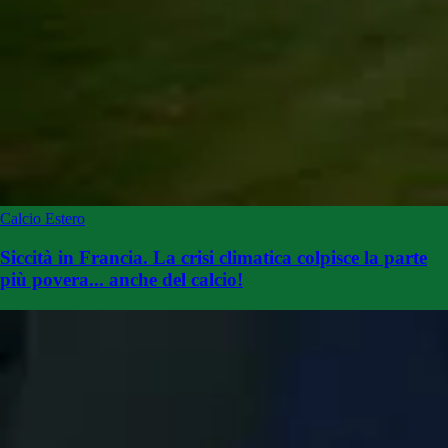
Calcio Estero
Siccità in Francia. La crisi climatica colpisce la parte
più povera... anche del calcio!