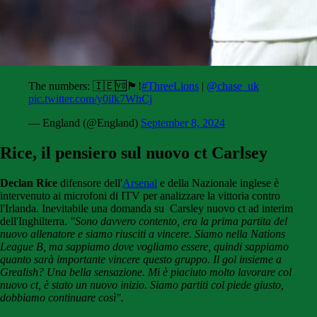
The numbers: 🇮🇪🆚🏴󠁧󠁢󠁥󠁮󠁧󠁿!
#ThreeLions
|
@chase_uk
pic.twitter.com/y0ilk7WhCj
— England (@England)
September 8, 2024
Rice, il pensiero sul nuovo ct Carlsey
Declan Rice
difensore dell'
Arsenal
e della Nazionale inglese è
intervenuto ai microfoni di ITV per analizzare la vittoria contro
l'Irlanda. Inevitabile una domanda su Carsley nuovo ct ad interim
dell'Inghilterra.
"Sono davvero contento, era la prima partita del
nuovo allenatore e siamo riusciti a vincere. Siamo nella Nations
League B, ma sappiamo dove vogliamo essere, quindi sappiamo
quanto sarà importante vincere questo gruppo. Il gol insieme a
Grealish? Una bella sensazione. Mi è piaciuto molto lavorare col
nuovo ct, è stato un nuovo inizio. Siamo partiti col piede giusto,
dobbiamo continuare così".