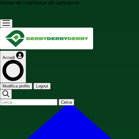
Questo sito contribuisce alla audience de
Accedi
Modifica profilo
Logout
Cerca