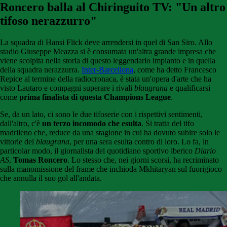
Roncero balla al Chiringuito TV: "Un altro
tifoso nerazzurro"
La squadra di Hansi Flick deve arrendersi in quel di San Siro. Allo
stadio Giuseppe Meazza si è consumata un'altra grande impresa che
viene scolpita nella storia di questo leggendario impianto e in quella
della squadra nerazzurra.
Inter-Barcellona
, come ha detto Francesco
Repice al termine della radiocronaca, è stata un'opera d'arte che ha
visto Lautaro e compagni superare i rivali
blaugrana
e qualificarsi
come
prima finalista di questa Champions League
.
Se, da un lato, ci sono le due tifoserie con i rispettivi sentimenti,
dall'altro, c'è
un terzo incomodo che esulta
. Si tratta del tifo
madrileno che, reduce da una stagione in cui ha dovuto subire solo le
vittorie dei
blaugrana
, per una sera esulta contro di loro. Lo fa, in
particolar modo, il giornalista del quotidiano sportivo iberico
Diario
AS
,
Tomas Roncero
. Lo stesso che, nei giorni scorsi, ha recriminato
sulla manomissione del frame che inchioda Mkhitaryan sul fuorigioco
che annulla il suo gol all'andata.