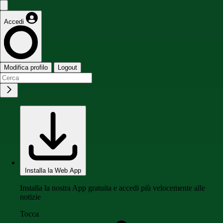
Accedi
Modifica profilo
Logout
Installa la Web App
Installa la nostra App gratuita e accedi più velocemente alle
notizie
Tocca