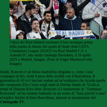
I tifosi del Real Madrid mostrano il loro sostegno prima
della partita di ritorno dei quarti di finale della UEFA
Champions League 2024/25 tra Real Madrid C.F. e
Arsenal FC allo stadio Santiago Bernabeu, il 16 aprile
2025 a Madrid, Spagna. (Foto di Angel Martinez/Getty
Images)
Infatti, Roncero è un tifoso madridista sfegatato e, come i suoi
compagni di tifo, sente il peso della rivalità con il Barcellona. Il
giornalista di
AS
si è lasciato andare ad un'esultanza che ricorda quella
del compianto Elio Corno negli studi di
Diretta Stadio
di
7Gold
ai
tempi di Dinamo Kiev-Inter. Roncero si è trasformato in "Tommaso
Roncerini" ed ha esultato ballando su un remix di "Sarà perché ti amo"
al triplice fischio di Inter-Barcellona, durante la trasmissione del
Chiringuito TV
.