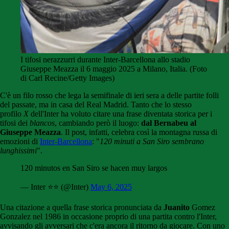
I tifosi nerazzurri durante Inter-Barcellona allo stadio
Giuseppe Meazza il 6 maggio 2025 a Milano, Italia. (Foto
di Carl Recine/Getty Images)
C'è un filo rosso che lega la semifinale di ieri sera a delle partite folli
del passate, ma in casa del Real Madrid. Tanto che lo stesso
profilo
X
dell'Inter ha voluto citare una frase diventata storica per i
tifosi dei
blancos
, cambiando però il luogo:
dal Bernabeu al
Giuseppe Meazza
. Il post, infatti, celebra così la montagna russa di
emozioni di
Inter-Barcellona
: "
120 minuti a San Siro sembrano
lunghissimi
".
120 minutos en San Siro se hacen muy largos
— Inter ⭐⭐ (@Inter)
May 6, 2025
Una citazione a quella frase storica pronunciata da
Juanito
Gomez
Gonzalez nel 1986 in occasione proprio di una partita contro l'Inter,
avvisando gli avversari che c'era ancora il ritorno da giocare. Con uno