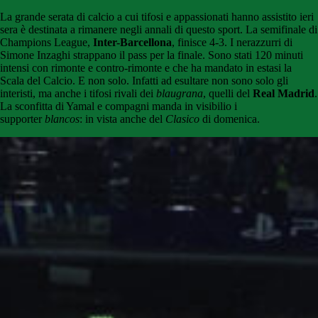
La grande serata di calcio a cui tifosi e appassionati hanno assistito ieri
sera è destinata a rimanere negli annali di questo sport. La semifinale di
Champions League,
Inter-Barcellona
, finisce 4-3. I nerazzurri di
Simone Inzaghi strappano il pass per la finale. Sono stati 120 minuti
intensi con rimonte e contro-rimonte e che ha mandato in estasi la
Scala del Calcio. E non solo. Infatti ad esultare non sono solo gli
interisti, ma anche i tifosi rivali dei
blaugrana
, quelli del
Real Madrid
.
La sconfitta di Yamal e compagni manda in visibilio i
supporter
blancos
: in vista anche del
Clasico
di domenica.