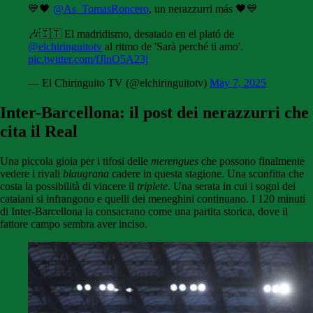
💙🖤
@As_TomasRoncero
, un nerazzurri más 🖤💙
🎶🇮🇹 El madridismo, desatado en el plató de
@elchiringuitotv
al ritmo de 'Sarà perché ti amo'.
pic.twitter.com/fJlnO5A23j
— El Chiringuito TV (@elchiringuitotv)
May 7, 2025
Inter-Barcellona: il post dei nerazzurri che
cita il Real
Una piccola gioia per i tifosi delle
merengues
che possono finalmente
vedere i rivali
blaugrana
cadere in questa stagione. Una sconfitta che
costa la possibilità di vincere il
triplete
. Una serata in cui i sogni dei
catalani si infrangono e quelli dei meneghini continuano. I 120 minuti
di Inter-Barcellona la consacrano come una partita storica, dove il
fattore campo sembra aver inciso.