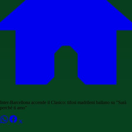
Inter-Barcellona accende il Clasico: tifosi madrileni ballano su "Sarà
perché ti amo"