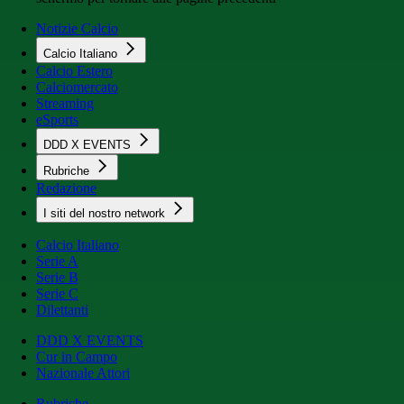
Notizie Calcio
Calcio Italiano
Calcio Estero
Calciomercato
Streaming
eSports
DDD X EVENTS
Rubriche
Redazione
I siti del nostro network
Calcio Italiano
Serie A
Serie B
Serie C
Dilettanti
DDD X EVENTS
Cur in Campo
Nazionale Attori
Rubriche