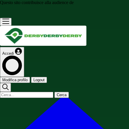
Questo sito contribuisce alla audience de
Accedi
Modifica profilo
Logout
Cerca