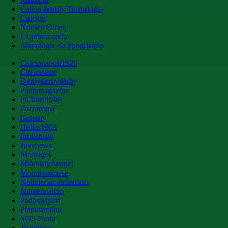
Calcio &amp; Tecnologia
Cinegol
Nomen Omen
La prima volta
Etimologie da Spogliatoio
Calcionapoli1926
Cittaceleste
Derbyderbyderby
Fantamagazine
FCInter1908
Forzaroma
Golssip
Hellas1903
Ilmilanista
Juvenews
Mediagol
Milanistichannel
Mondoudinese
Notiziecalciomercato
Numericalcio
Padovasport
Pianetamilan
SOS Fanta
Toronews