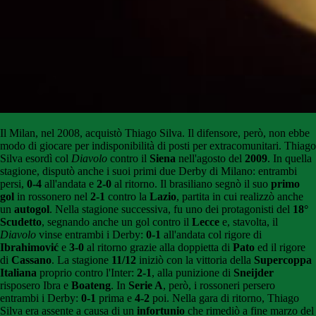
Il Milan, nel 2008, acquistò Thiago Silva. Il difensore, però, non ebbe
modo di giocare per indisponibilità di posti per extracomunitari. Thiago
Silva esordì col
Diavolo
contro il
Siena
nell'agosto del
2009
. In quella
stagione, disputò anche i suoi primi due Derby di Milano: entrambi
persi,
0-4
all'andata e
2-0
al ritorno. Il brasiliano segnò il suo
primo
gol
in rossonero nel
2-1
contro la
Lazio
, partita in cui realizzò anche
un
autogol
. Nella stagione successiva, fu uno dei protagonisti del
18°
Scudetto
, segnando anche un gol contro il
Lecce
e, stavolta, il
Diavolo
vinse entrambi i Derby:
0-1
all'andata col rigore di
Ibrahimović
e
3-0
al ritorno grazie alla doppietta di
Pato
ed il rigore
di
Cassano
. La stagione
11/12
iniziò con la vittoria della
Supercoppa
Italiana
proprio contro l'Inter:
2-1
, alla punizione di
Sneijder
risposero Ibra e
Boateng
. In
Serie A
, però, i rossoneri persero
entrambi i Derby:
0-1
prima e
4-2
poi. Nella gara di ritorno, Thiago
Silva era assente a causa di un
infortunio
che rimediò a fine marzo del