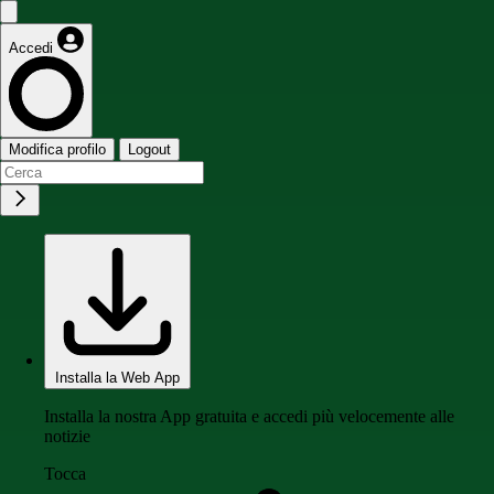
Accedi
Modifica profilo
Logout
Installa la Web App
Installa la nostra App gratuita e accedi più velocemente alle
notizie
Tocca