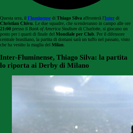
Questa sera, il
Fluminense
di
Thiago Silva
affronterà l'
Inter
di
Christian Chivu
. Le due squadre, che scenderanno in campo alle ore
21:00
presso il
Bank of America Stadium
di Charlotte, si giocano un
posto per i quarti di finale del
Mondiale per Club
. Per il difensore
centrale brasiliano, la partita di domani sarà un tuffo nel passato, visto
che ha vestito la maglia del
Milan
.
Inter-Fluminense, Thiago Silva: la partita
lo riporta ai Derby di Milano