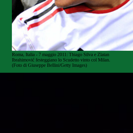
Roma, Italia - 7 maggio 2011: Thiago Silva e Zlatan
Ibrahimović festeggiano lo Scudetto vinto col Milan.
(Foto di Giuseppe Bellini/Getty Images)