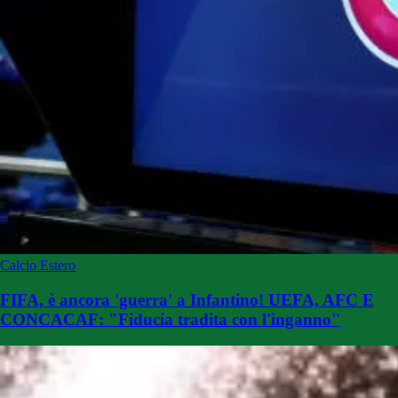
Calcio Estero
FIFA, è ancora 'guerra' a Infantino! UEFA, AFC E
CONCACAF: "Fiducia tradita con l'inganno"