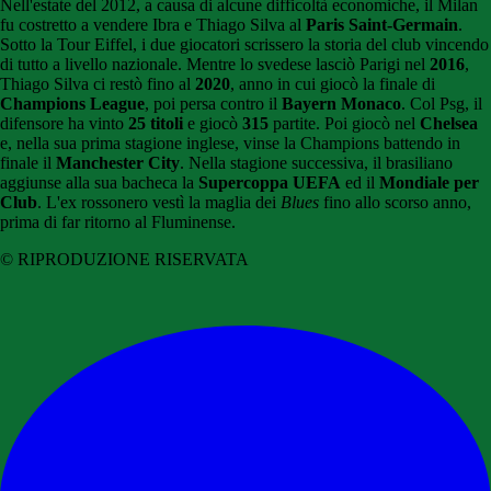
Nell'estate del 2012, a causa di alcune difficoltà economiche, il Milan
fu costretto a vendere Ibra e Thiago Silva al
Paris Saint-Germain
.
Sotto la Tour Eiffel, i due giocatori scrissero la storia del club vincendo
di tutto a livello nazionale. Mentre lo svedese lasciò Parigi nel
2016
,
Thiago Silva ci restò fino al
2020
, anno in cui giocò la finale di
Champions League
, poi persa contro il
Bayern Monaco
. Col Psg, il
difensore ha vinto
25 titoli
e giocò
315
partite. Poi giocò nel
Chelsea
e, nella sua prima stagione inglese, vinse la Champions battendo in
finale il
Manchester City
. Nella stagione successiva, il brasiliano
aggiunse alla sua bacheca la
Supercoppa UEFA
ed il
Mondiale per
Club
. L'ex rossonero vestì la maglia dei
Blues
fino allo scorso anno,
prima di far ritorno al Fluminense.
© RIPRODUZIONE RISERVATA