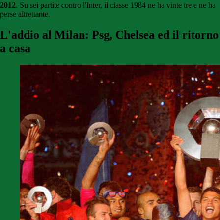
2012
. Su sei partite contro l'Inter, il classe 1984 ne ha vinte tre e ne ha
perse altrettante.
L'addio al Milan: Psg, Chelsea ed il ritorno
a casa