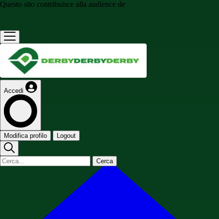
Questo sito contribuisce alla audience de
Accedi
Modifica profilo
Logout
Cerca