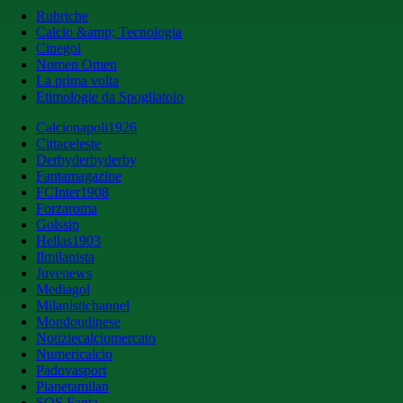
Rubriche
Calcio &amp; Tecnologia
Cinegol
Nomen Omen
La prima volta
Etimologie da Spogliatoio
Calcionapoli1926
Cittaceleste
Derbyderbyderby
Fantamagazine
FCInter1908
Forzaroma
Golssip
Hellas1903
Ilmilanista
Juvenews
Mediagol
Milanistichannel
Mondoudinese
Notiziecalciomercato
Numericalcio
Padovasport
Pianetamilan
SOS Fanta