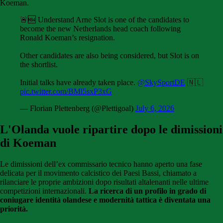
Koeman.
🚨🆕 Understand Arne Slot is one of the candidates to
become the new Netherlands head coach following
Ronald Koeman’s resignation.
Other candidates are also being considered, but Slot is on
the shortlist.
Initial talks have already taken place.
@SkySportDE
🇳🇱
pic.twitter.com/BMl5sxP3xG
— Florian Plettenberg (@Plettigoal)
July 6, 2026
L'Olanda vuole ripartire dopo le dimissioni
di Koeman
Le dimissioni dell’ex commissario tecnico hanno aperto una fase
delicata per il movimento calcistico dei Paesi Bassi, chiamato a
rilanciare le proprie ambizioni dopo risultati altalenanti nelle ultime
competizioni internazionali.
La ricerca di un profilo in grado di
coniugare identità olandese e modernità tattica è diventata una
priorità.