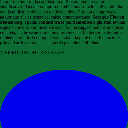
In questo contesto, la candidatura di Slot assume un valore
significativo. Il tecnico rappresenterebbe una soluzione di continuità
con la tradizione del calcio totale olandese. Pur con un approccio
aggiornato alle esigenze del calcio contemporaneo.
Secondo Florian
Plettenberg, i primi contatti tra le parti sarebbero già stati avviati
,
segnale che il suo nome non è soltanto una suggestione ma una pista
concreta, anche se ancora in una fase iniziale. La decisione definitiva
richiederà ulteriori colloqui e valutazioni da parte della federazione
prima di arrivare a una scelta per la panchina dell’Olanda.
© RIPRODUZIONE RISERVATA