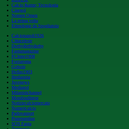
Calcio &amp; Tecnologia
Cinegol
Nomen Omen
La prima volta
Etimologie da Spogliatoio
Calcionapoli1926
Cittaceleste
Derbyderbyderby
Fantamagazine
FCInter1908
Forzaroma
Golssip
Hellas1903
Ilmilanista
Juvenews
Mediagol
Milanistichannel
Mondoudinese
Notiziecalciomercato
Numericalcio
Padovasport
Pianetamilan
SOS Fanta
Toronews