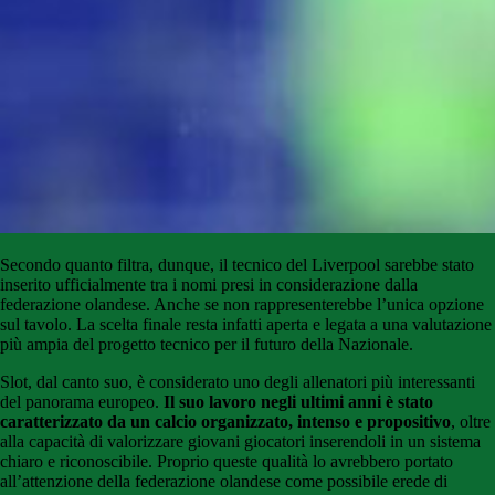
Secondo quanto filtra, dunque, il tecnico del Liverpool sarebbe stato
inserito ufficialmente tra i nomi presi in considerazione dalla
federazione olandese. Anche se non rappresenterebbe l’unica opzione
sul tavolo. La scelta finale resta infatti aperta e legata a una valutazione
più ampia del progetto tecnico per il futuro della Nazionale.
Slot, dal canto suo, è considerato uno degli allenatori più interessanti
del panorama europeo.
Il suo lavoro negli ultimi anni è stato
caratterizzato da un calcio organizzato, intenso e propositivo
, oltre
alla capacità di valorizzare giovani giocatori inserendoli in un sistema
chiaro e riconoscibile. Proprio queste qualità lo avrebbero portato
all’attenzione della federazione olandese come possibile erede di