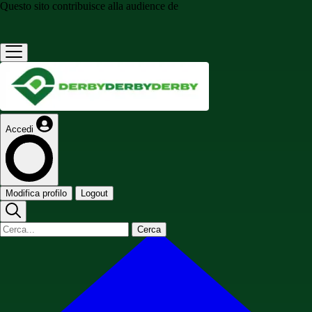
Questo sito contribuisce alla audience de
Accedi
Modifica profilo
Logout
Cerca