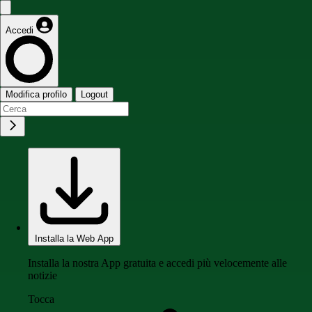
Accedi
Modifica profilo
Logout
Installa la Web App
Installa la nostra App gratuita e accedi più velocemente alle
notizie
Tocca