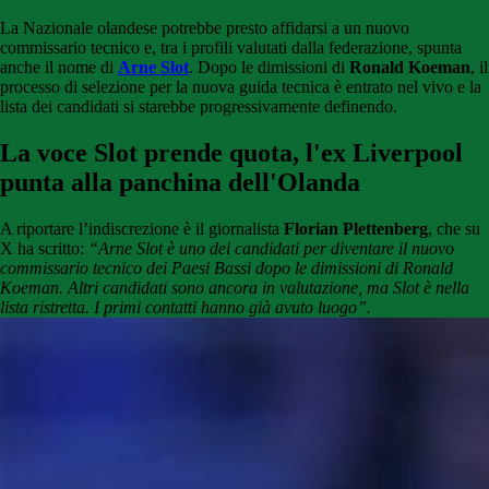
La Nazionale olandese potrebbe presto affidarsi a un nuovo
commissario tecnico e, tra i profili valutati dalla federazione, spunta
anche il nome di
Arne Slot
. Dopo le dimissioni di
Ronald Koeman
, il
processo di selezione per la nuova guida tecnica è entrato nel vivo e la
lista dei candidati si starebbe progressivamente definendo.
La voce Slot prende quota, l'ex Liverpool
punta alla panchina dell'Olanda
A riportare l’indiscrezione è il giornalista
Florian Plettenberg
, che su
X ha scritto:
“Arne Slot è uno dei candidati per diventare il nuovo
commissario tecnico dei Paesi Bassi dopo le dimissioni di Ronald
Koeman. Altri candidati sono ancora in valutazione, ma Slot è nella
lista ristretta. I primi contatti hanno già avuto luogo”.