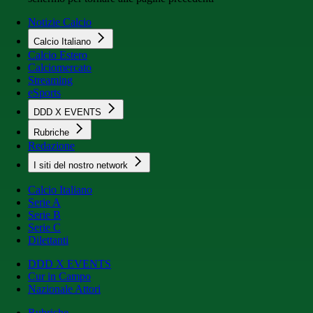
Notizie Calcio
Calcio Italiano
Calcio Estero
Calciomercato
Streaming
eSports
DDD X EVENTS
Rubriche
Redazione
I siti del nostro network
Calcio Italiano
Serie A
Serie B
Serie C
Dilettanti
DDD X EVENTS
Cur in Campo
Nazionale Attori
Rubriche