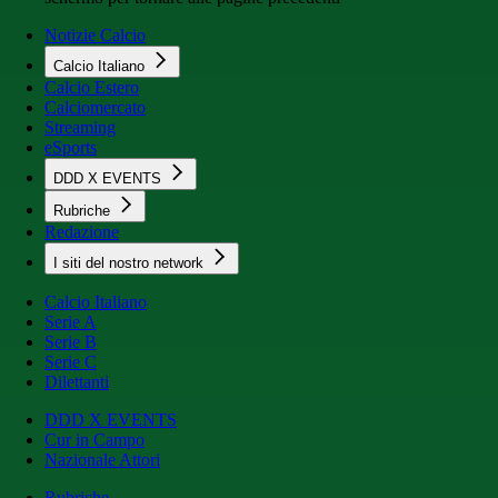
Notizie Calcio
Calcio Italiano
Calcio Estero
Calciomercato
Streaming
eSports
DDD X EVENTS
Rubriche
Redazione
I siti del nostro network
Calcio Italiano
Serie A
Serie B
Serie C
Dilettanti
DDD X EVENTS
Cur in Campo
Nazionale Attori
Rubriche