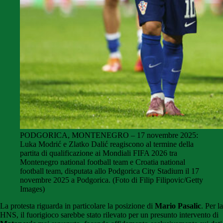
PODGORICA, MONTENEGRO – 17 novembre 2025:
Luka Modrić e Zlatko Dalić reagiscono al termine della
partita di qualificazione ai Mondiali FIFA 2026 tra
Montenegro national football team e Croatia national
football team, disputata allo Podgorica City Stadium il 17
novembre 2025 a Podgorica. (Foto di Filip Filipovic/Getty
Images)
La protesta riguarda in particolare la posizione di
Mario Pasalic
. Per la
HNS, il fuorigioco sarebbe stato rilevato per un presunto intervento di