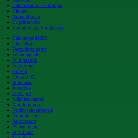
Calcio &amp; Tecnologia
Cinegol
Nomen Omen
La prima volta
Etimologie da Spogliatoio
Calcionapoli1926
Cittaceleste
Derbyderbyderby
Fantamagazine
FCInter1908
Forzaroma
Golssip
Hellas1903
Ilmilanista
Juvenews
Mediagol
Milanistichannel
Mondoudinese
Notiziecalciomercato
Numericalcio
Padovasport
Pianetamilan
SOS Fanta
Toronews