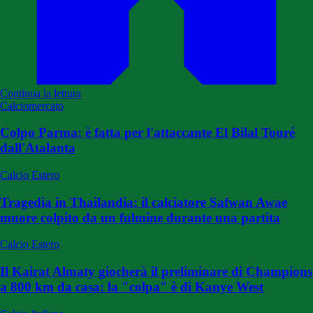
Continua la lettura
Calciomercato
Colpo Parma: è fatta per l'attaccante El Bilal Touré
dall'Atalanta
Calcio Estero
Tragedia in Thailandia: il calciatore Safwan Awae
muore colpito da un fulmine durante una partita
Calcio Estero
Il Kairat Almaty giocherà il preliminare di Champions
a 800 km da casa: la "colpa" è di Kanye West