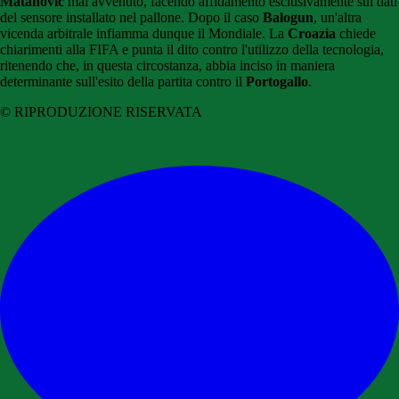
Matanovic
mai avvenuto, facendo affidamento esclusivamente sui dati
del sensore installato nel pallone. Dopo il caso
Balogun
, un'altra
vicenda arbitrale infiamma dunque il Mondiale. La
Croazia
chiede
chiarimenti alla FIFA e punta il dito contro l'utilizzo della tecnologia,
ritenendo che, in questa circostanza, abbia inciso in maniera
determinante sull'esito della partita contro il
Portogallo
.
© RIPRODUZIONE RISERVATA