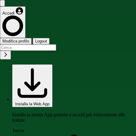
Accedi
Modifica profilo
Logout
Installa la Web App
Installa la nostra App gratuita e accedi più velocemente alle
notizie
Tocca