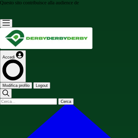
Questo sito contribuisce alla audience de
Accedi
Modifica profilo
Logout
Cerca