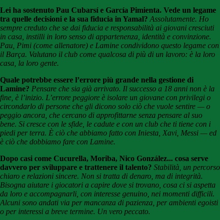
Lei ha sostenuto Pau Cubarsí e García Pimienta. Vede un legame
tra quelle decisioni e la sua fiducia in Yamal?
Assolutamente. Ho
sempre creduto che se dai fiducia e responsabilità ai giovani cresciuti
in casa, instilli in loro senso di appartenenza, identità e convinzione.
Pau, Pimi (come allenatore) e Lamine condividono questo legame con
il Barça. Valutano il club come qualcosa di più di un lavoro: è la loro
casa, la loro gente.
Quale potrebbe essere l’errore più grande nella gestione di
Lamine?
Pensare che sia già arrivato. Il successo a 18 anni non è la
fine, è l’inizio. L’errore peggiore è isolare un giovane con privilegi o
circondarlo di persone che gli dicono solo ciò che vuole sentire — o
peggio ancora, che cercano di approfittarne senza pensare al suo
bene. Si cresce con le sfide, le cadute e con un club che ti tiene con i
piedi per terra. È ciò che abbiamo fatto con Iniesta, Xavi, Messi — ed
è ciò che dobbiamo fare con Lamine.
Dopo casi come Cucurella, Moriba, Nico González... cosa serve
davvero per sviluppare e trattenere il talento?
Stabilità, un percorso
chiaro e relazioni sincere. Non si tratta di denaro, ma di integrità.
Bisogna aiutare i giocatori a capire dove si trovano, cosa ci si aspetta
da loro e accompagnarli, con interesse genuino, nei momenti difficili.
Alcuni sono andati via per mancanza di pazienza, per ambienti egoisti
o per interessi a breve termine. Un vero peccato.