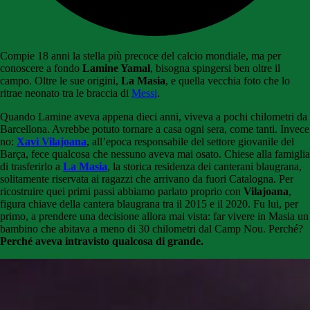
Compie 18 anni la stella più precoce del calcio mondiale, ma per
conoscere a fondo
Lamine Yamal
, bisogna spingersi ben oltre il
campo. Oltre le sue origini,
La Masia
, e quella vecchia foto che lo
ritrae neonato tra le braccia di
Messi
.
Quando Lamine aveva appena dieci anni, viveva a pochi chilometri da
Barcellona. Avrebbe potuto tornare a casa ogni sera, come tanti. Invece
no:
Xavi Vilajoana
, all’epoca responsabile del settore giovanile del
Barça, fece qualcosa che nessuno aveva mai osato. Chiese alla famiglia
di trasferirlo a
La Masia
, la storica residenza dei canterani blaugrana,
solitamente riservata ai ragazzi che arrivano da fuori Catalogna. Per
ricostruire quei primi passi abbiamo parlato proprio con
Vilajoana
,
figura chiave della cantera blaugrana tra il 2015 e il 2020. Fu lui, per
primo, a prendere una decisione allora mai vista: far vivere in Masia un
bambino che abitava a meno di 30 chilometri dal Camp Nou. Perché?
Perché aveva intravisto qualcosa di grande.