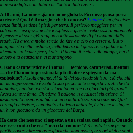
il proprio figlio a un futuro brillante in tutti i sensi.
A 18 anni, Lamine è già un nome globale. Fin dove pensa possa
arrivare? Qual è il margine che ha ancora?
Lamine
è un giocatore
senza limiti, se tiene i piedi per terra. Il pericolo maggiore per un
calciatore così giovane che è esploso a questo livello così rapidamente
è pensare di aver già raggiunto tutto — niente di più lontano dalla
realtà. Ha ancora molta strada da fare e molto da crescere. Il suo
margine sta nella costanza, nella lettura del gioco senza palla e nel
diventare un leader per gli altri. Il talento ti mette sulla mappa, ma il
lavoro e la dedizione ti ci mantengono.
Ci sono caratteristiche di Yamal — tecniche, caratteriali, mentali
— che l’hanno impressionata più di altre e spiegano la sua
esplosione?
Assolutamente. Al di là del suo piede sinistro, ciò che più
mi ha impressionato è stata la sua personalità competitiva. Anche da
bambino, Lamine non si lasciava intimorire da giocatori più grandi.
Aveva sempre fame. Chiedeva il pallone in qualsiasi situazione. Si
assumeva la responsabilità con una naturalezza sorprendente. Quel
coraggio interiore, combinato al talento naturale, è ciò che distingue
un buon giocatore da un giocatore del Barça.
Ha detto che nessuno si aspettava una scalata così rapida. Quando
si è reso conto che era “fuori dal comune”?
Ricordo le sue prime
partite contro altre squadre giovanili: dominava giocatori di due anni