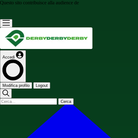
Questo sito contribuisce alla audience de
Accedi
Modifica profilo
Logout
Cerca