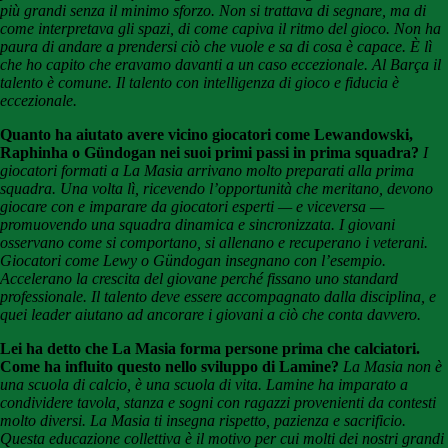
più grandi senza il minimo sforzo. Non si trattava di segnare, ma di
come interpretava gli spazi, di come capiva il ritmo del gioco. Non ha
paura di andare a prendersi ciò che vuole e sa di cosa è capace. È lì
che ho capito che eravamo davanti a un caso eccezionale. Al Barça il
talento è comune. Il talento con intelligenza di gioco e fiducia è
eccezionale.
Quanto ha aiutato avere vicino giocatori come Lewandowski,
Raphinha o Gündogan nei suoi primi passi in prima squadra?
I
giocatori formati a La Masia arrivano molto preparati alla prima
squadra. Una volta lì, ricevendo l’opportunità che meritano, devono
giocare con e imparare da giocatori esperti — e viceversa —
promuovendo una squadra dinamica e sincronizzata. I giovani
osservano come si comportano, si allenano e recuperano i veterani.
Giocatori come Lewy o Gündogan insegnano con l’esempio.
Accelerano la crescita del giovane perché fissano uno standard
professionale. Il talento deve essere accompagnato dalla disciplina, e
quei leader aiutano ad ancorare i giovani a ciò che conta davvero.
Lei ha detto che La Masia forma persone prima che calciatori.
Come ha influito questo nello sviluppo di Lamine?
La Masia non è
una scuola di calcio, è una scuola di vita. Lamine ha imparato a
condividere tavola, stanza e sogni con ragazzi provenienti da contesti
molto diversi. La Masia ti insegna rispetto, pazienza e sacrificio.
Questa educazione collettiva è il motivo per cui molti dei nostri grandi