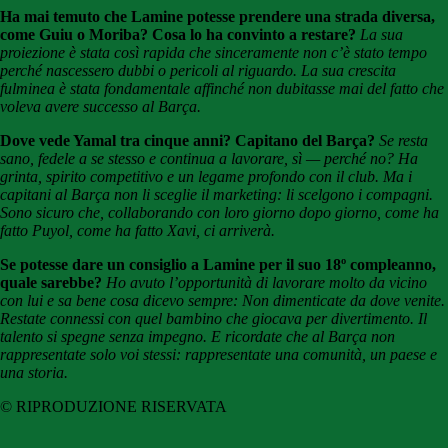
Ha mai temuto che Lamine potesse prendere una strada diversa,
come Guiu o Moriba? Cosa lo ha convinto a restare?
La sua
proiezione è stata così rapida che sinceramente non c’è stato tempo
perché nascessero dubbi o pericoli al riguardo. La sua crescita
fulminea è stata fondamentale affinché non dubitasse mai del fatto che
voleva avere successo al Barça.
Dove vede Yamal tra cinque anni? Capitano del Barça?
Se resta
sano, fedele a se stesso e continua a lavorare, sì — perché no? Ha
grinta, spirito competitivo e un legame profondo con il club. Ma i
capitani al Barça non li sceglie il marketing: li scelgono i compagni.
Sono sicuro che, collaborando con loro giorno dopo giorno, come ha
fatto Puyol, come ha fatto Xavi, ci arriverà.
Se potesse dare un consiglio a Lamine per il suo 18º compleanno,
quale sarebbe?
Ho avuto l’opportunità di lavorare molto da vicino
con lui e sa bene cosa dicevo sempre: Non dimenticate da dove venite.
Restate connessi con quel bambino che giocava per divertimento. Il
talento si spegne senza impegno. E ricordate che al Barça non
rappresentate solo voi stessi: rappresentate una comunità, un paese e
una storia.
© RIPRODUZIONE RISERVATA