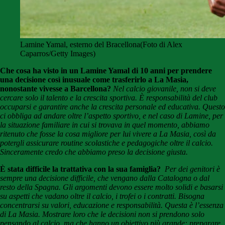
Lamine Yamal, esterno del Bracellona(Foto di Alex
Caparros/Getty Images)
Che cosa ha visto in un Lamine Yamal di 10 anni per prendere
una decisione così inusuale come trasferirlo a La Masia,
nonostante vivesse a Barcellona?
Nel calcio giovanile, non si deve
cercare solo il talento e la crescita sportiva. È responsabilità del club
occuparsi e garantire anche la crescita personale ed educativa. Questo
ci obbliga ad andare oltre l’aspetto sportivo, e nel caso di Lamine, per
la situazione familiare in cui si trovava in quel momento, abbiamo
ritenuto che fosse la cosa migliore per lui vivere a La Masia, così da
potergli assicurare routine scolastiche e pedagogiche oltre il calcio.
Sinceramente credo che abbiamo preso la decisione giusta.
È stata difficile la trattativa con la sua famiglia?
Per dei genitori è
sempre una decisione difficile, che vengano dalla Catalogna o dal
resto della Spagna. Gli argomenti devono essere molto solidi e basarsi
su aspetti che vadano oltre il calcio, i trofei o i contratti. Bisogna
concentrarsi su valori, educazione e responsabilità. Questa è l’essenza
di La Masia. Mostrare loro che le decisioni non si prendono solo
pensando al calcio, ma che hanno un obiettivo più grande: preparare