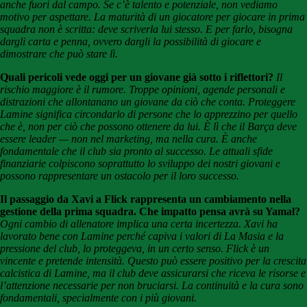
anche fuori dal campo. Se c’è talento e potenziale, non vediamo
motivo per aspettare. La maturità di un giocatore per giocare in prima
squadra non è scritta: deve scriverla lui stesso. E per farlo, bisogna
dargli carta e penna, ovvero dargli la possibilità di giocare e
dimostrare che può stare lì.
Quali pericoli vede oggi per un giovane già sotto i riflettori?
Il
rischio maggiore è il rumore. Troppe opinioni, agende personali e
distrazioni che allontanano un giovane da ciò che conta. Proteggere
Lamine significa circondarlo di persone che lo apprezzino per quello
che è, non per ciò che possono ottenere da lui. È lì che il Barça deve
essere leader — non nel marketing, ma nella cura. È anche
fondamentale che il club sia pronto al successo. Le attuali sfide
finanziarie colpiscono soprattutto lo sviluppo dei nostri giovani e
possono rappresentare un ostacolo per il loro successo.
Il passaggio da Xavi a Flick rappresenta un cambiamento nella
gestione della prima squadra. Che impatto pensa avrà su Yamal?
Ogni cambio di allenatore implica una certa incertezza. Xavi ha
lavorato bene con Lamine perché capiva i valori di La Masia e la
pressione del club, lo proteggeva, in un certo senso. Flick è un
vincente e pretende intensità. Questo può essere positivo per la crescita
calcistica di Lamine, ma il club deve assicurarsi che riceva le risorse e
l’attenzione necessarie per non bruciarsi. La continuità e la cura sono
fondamentali, specialmente con i più giovani.