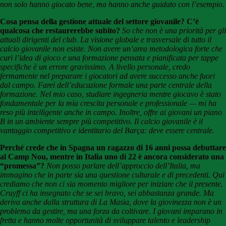
non solo hanno giocato bene, ma hanno anche guidato con l’esempio.
Cosa pensa della gestione attuale del settore giovanile? C’è
qualcosa che restaurerebbe subito?
So che non è una priorità per gli
attuali dirigenti del club. La visione globale e trasversale di tutto il
calcio giovanile non esiste. Non avere un’area metodologica forte che
curi l’idea di gioco e una formazione pensata e pianificata per tappe
specifiche è un errore gravissimo. A livello personale, credo
fermamente nel preparare i giocatori ad avere successo anche fuori
dal campo. Farei dell’educazione formale una parte centrale della
formazione. Nel mio caso, studiare ingegneria mentre giocavo è stato
fondamentale per la mia crescita personale e professionale — mi ha
reso più intelligente anche in campo. Inoltre, offre ai giovani un piano
B in un ambiente sempre più competitivo. Il calcio giovanile è il
vantaggio competitivo e identitario del Barça: deve essere centrale.
Perché crede che in Spagna un ragazzo di 16 anni possa debuttare
al Camp Nou, mentre in Italia uno di 22 è ancora considerato una
“promessa”?
Non posso parlare dell’approccio dell’Italia, ma
immagino che in parte sia una questione culturale e di precedenti. Qui
crediamo che non ci sia momento migliore per iniziare che il presente.
Cruyff ci ha insegnato che se sei bravo, sei abbastanza grande. Ma
deriva anche dalla struttura di La Masia, dove la giovinezza non è un
problema da gestire, ma una forza da coltivare. I giovani imparano in
fretta e hanno molte opportunità di sviluppare talento e leadership