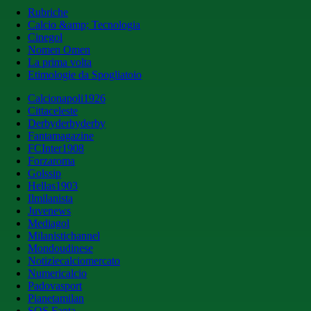
Rubriche
Calcio &amp; Tecnologia
Cinegol
Nomen Omen
La prima volta
Etimologie da Spogliatoio
Calcionapoli1926
Cittaceleste
Derbyderbyderby
Fantamagazine
FCInter1908
Forzaroma
Golssip
Hellas1903
Ilmilanista
Juvenews
Mediagol
Milanistichannel
Mondoudinese
Notiziecalciomercato
Numericalcio
Padovasport
Pianetamilan
SOS Fanta