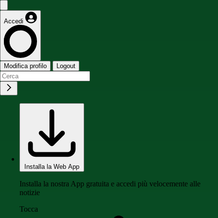
Accedi
Modifica profilo
Logout
Installa la Web App
Installa la nostra App gratuita e accedi più velocemente alle
notizie
Tocca