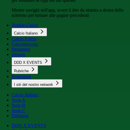
per installare la App sul tuo Iphone.
Mentre navighi nell'app, scorri il dito da sinistra a destra dello
schermo per tornare alle pagine precedenti
Notizie Calcio
Calcio Italiano
Calcio Estero
Calciomercato
Streaming
eSports
DDD X EVENTS
Rubriche
Redazione
I siti del nostro network
Calcio Italiano
Serie A
Serie B
Serie C
Dilettanti
DDD X EVENTS