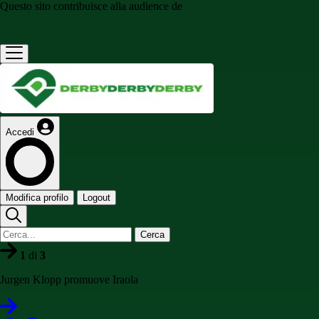
Questo sito contribuisce alla audience de
Accedi
Modifica profilo
Logout
Cerca
1
di
3
Jurgen Klopp promuove Iraola