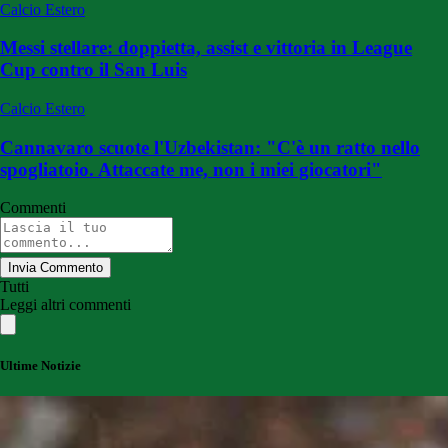
Calcio Estero
Messi stellare: doppietta, assist e vittoria in League
Cup contro il San Luis
Calcio Estero
Cannavaro scuote l'Uzbekistan: "C'è un ratto nello
spogliatoio. Attaccate me, non i miei giocatori"
Commenti
Invia Commento
Tutti
Leggi altri commenti
Ultime Notizie