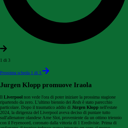
1 di 3
Prossima scheda 1 di 3
Jurgen Klopp promuove Iraola
Il
Liverpool
non vede l'ora di poter iniziare la prossima stagione
ripartendo da zero. L'ultimo biennio dei
Reds
è stato parecchio
particolare. Dopo il traumatico addio di
Jürgen Klopp
nell'estate
2024, la dirigenza del Liverpool aveva deciso di puntare tutto
sull'allenatore olandese Arne Slot, proveniente da un ottimo triennio
con il Feyenoord, coronato dalla vittoria di 1 Eredivisie. Prima di
andarsene, il tecnico tedesco aveva intonato un coro al nuovo