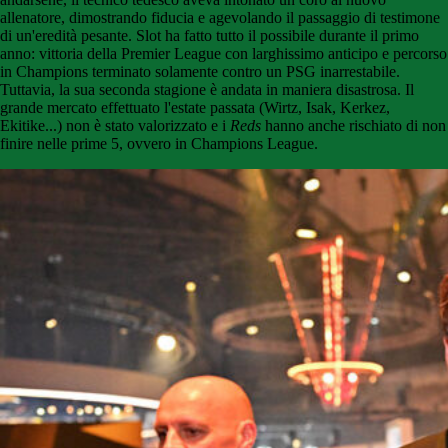
allenatore, dimostrando fiducia e agevolando il passaggio di testimone
di un'eredità pesante. Slot ha fatto tutto il possibile durante il primo
anno: vittoria della Premier League con larghissimo anticipo e percorso
in Champions terminato solamente contro un PSG inarrestabile.
Tuttavia, la sua seconda stagione è andata in maniera disastrosa. Il
grande mercato effettuato l'estate passata (Wirtz, Isak, Kerkez,
Ekitike...) non è stato valorizzato e i
Reds
hanno anche rischiato di non
finire nelle prime 5, ovvero in Champions League.