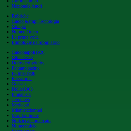
Cur in Campo
Nazionale Attori
Rubriche
Calcio &amp; Tecnologia
Cinegol
Nomen Omen
La prima volta
Etimologie da Spogliatoio
Calcionapoli1926
Cittaceleste
Derbyderbyderby
Fantamagazine
FCInter1908
Forzaroma
Golssip
Hellas1903
Ilmilanista
Juvenews
Mediagol
Milanistichannel
Mondoudinese
Notiziecalciomercato
Numericalcio