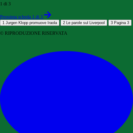
1 di 3
Prossima scheda 1 di 3
1
Jurgen Klopp promuove Iraola
2
Le parole sul Liverpool
3
Pagina 3
© RIPRODUZIONE RISERVATA