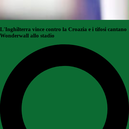
L'Inghilterra vince contro la Croazia e i tifosi cantano
Wonderwall allo stadio