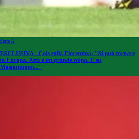
Serie A
ESCLUSIVA - Cois sulla Fiorentina: "Si può tornare
in Europa. Atta è un grande colpo. E su
Mastantuono..."