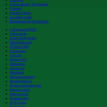
Calcio &amp; Tecnologia
Cinegol
Nomen Omen
La prima volta
Etimologie da Spogliatoio
Calcionapoli1926
Cittaceleste
Derbyderbyderby
Fantamagazine
FCInter1908
Forzaroma
Golssip
Hellas1903
Ilmilanista
Juvenews
Mediagol
Milanistichannel
Mondoudinese
Notiziecalciomercato
Numericalcio
Padovasport
Pianetamilan
SOS Fanta
Toronews