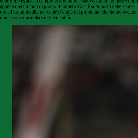
contro il
Nexaca
. Il campione argentino è stato costretto ad uscire dopo
appena dieci minuti di gioco. Il numero 10 si è sottoposto nelle scorse
ore ad esami medici per capire l'entità del problema, che hanno svelato
una lesione muscolare di lieve entità.