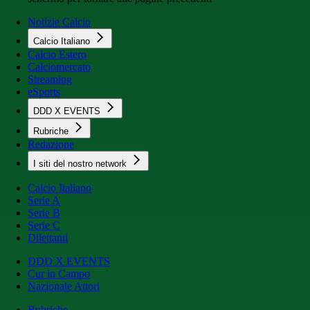
Notizie Calcio
Calcio Italiano
Calcio Estero
Calciomercato
Streaming
eSports
DDD X EVENTS
Rubriche
Redazione
I siti del nostro network
Calcio Italiano
Serie A
Serie B
Serie C
Dilettanti
DDD X EVENTS
Cur in Campo
Nazionale Attori
Rubriche