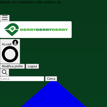
Questo sito contribuisce alla audience de
Accedi
Modifica profilo
Logout
Cerca