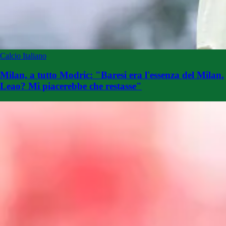
Calcio Italiano
Milan, a tutto Modric: "Baresi era l'essenza del Milan.
Leao? Mi piacerebbe che restasse"