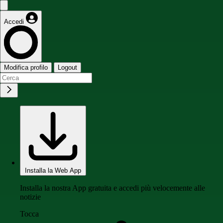
Accedi
Modifica profilo
Logout
Installa la Web App
Installa la nostra App gratuita e accedi più velocemente alle
notizie
Tocca