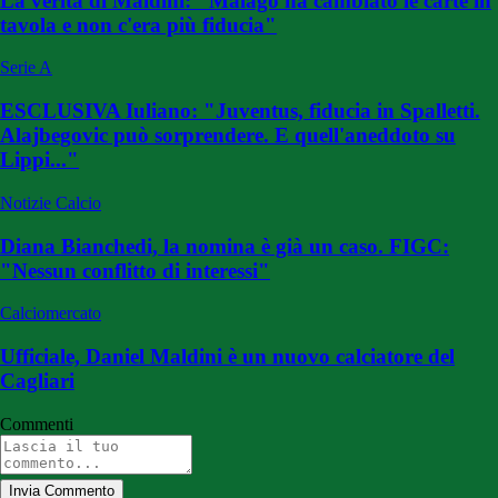
La verità di Maldini: "Malagò ha cambiato le carte in
tavola e non c'era più fiducia"
Serie A
ESCLUSIVA Iuliano: "Juventus, fiducia in Spalletti.
Alajbegovic può sorprendere. E quell'aneddoto su
Lippi..."
Notizie Calcio
Diana Bianchedi, la nomina è già un caso. FIGC:
"Nessun conflitto di interessi"
Calciomercato
Ufficiale, Daniel Maldini è un nuovo calciatore del
Cagliari
Commenti
Invia Commento