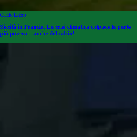
Calcio Estero
Siccità in Francia. La crisi climatica colpisce la parte
più povera... anche del calcio!