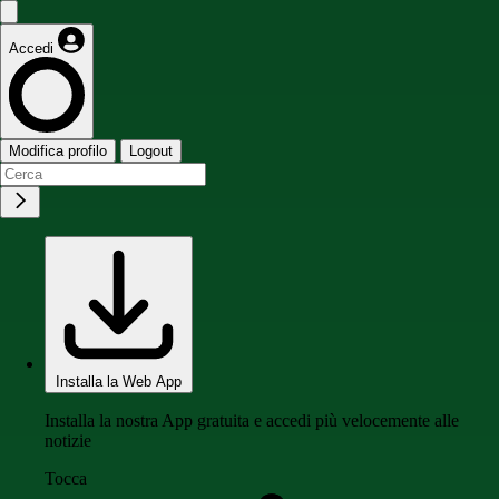
Accedi
Modifica profilo
Logout
Installa la Web App
Installa la nostra App gratuita e accedi più velocemente alle
notizie
Tocca