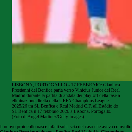
LISBONA, PORTOGALLO - 17 FEBBRAIO: Gianluca
Prestianni del Benfica parla verso Vinicius Junior del Real
Madrid durante la partita di andata dei play-off della fase a
eliminazione diretta della UEFA Champions League
2025/26 tra SL Benfica e Real Madrid C.F. all'Estádio do
SL Benfica il 17 febbraio 2026 a Lisbona, Portogallo.
(Foto di Angel Martinez/Getty Images)
Il nuovo protocollo nasce infatti sulla scia del caso che aveva coinvolto
Gianluca Prestianni
durante Benfica-Real Madrid in
Champions