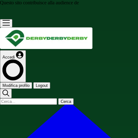
Questo sito contribuisce alla audience de
Accedi
Modifica profilo
Logout
Cerca