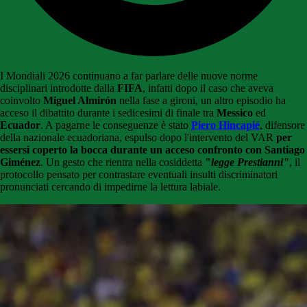
I Mondiali 2026 continuano a far parlare delle nuove norme
disciplinari introdotte dalla
FIFA
, infatti dopo il caso che aveva
coinvolto
Miguel Almirón
nella fase a gironi, un altro episodio ha
acceso il dibattito durante i sedicesimi di finale tra
Messico
ed
Ecuador
. A pagarne le conseguenze è stato
Piero Hincapié
, difensore
della nazionale ecuadoriana, espulso dopo l'intervento del VAR
per
essersi coperto la bocca durante un acceso confronto con Santiago
Giménez
. Un gesto che rientra nella cosiddetta
"
legge Prestianni"
, il
protocollo pensato per contrastare eventuali insulti discriminatori
pronunciati cercando di impedirne la lettura labiale.