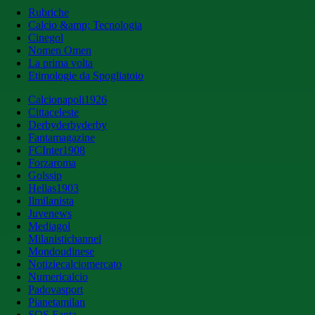
Rubriche
Calcio &amp; Tecnologia
Cinegol
Nomen Omen
La prima volta
Etimologie da Spogliatoio
Calcionapoli1926
Cittaceleste
Derbyderbyderby
Fantamagazine
FCInter1908
Forzaroma
Golssip
Hellas1903
Ilmilanista
Juvenews
Mediagol
Milanistichannel
Mondoudinese
Notiziecalciomercato
Numericalcio
Padovasport
Pianetamilan
SOS Fanta