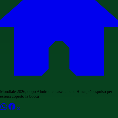
Mondiale 2026, dopo Almiron ci casca anche Hincapié: espulso per
essersi coperto la bocca