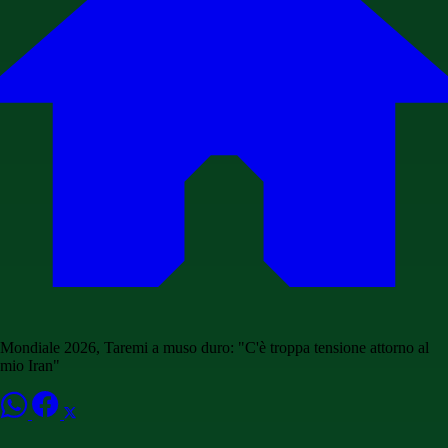
Mondiale 2026, Taremi a muso duro: "C'è troppa tensione attorno al
mio Iran"