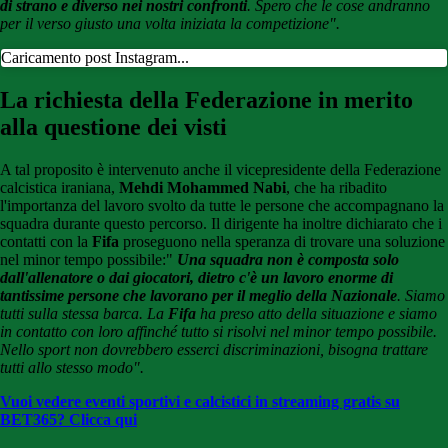
di strano e diverso nei nostri confronti
. Spero che le cose andranno
per il verso giusto una volta iniziata la competizione".
Caricamento post Instagram...
La richiesta della Federazione in merito
alla questione dei visti
A tal proposito è intervenuto anche il vicepresidente della Federazione
calcistica iraniana,
Mehdi Mohammed Nabi
, che ha ribadito
l'importanza del lavoro svolto da tutte le persone che accompagnano la
squadra durante questo percorso. Il dirigente ha inoltre dichiarato che i
contatti con la
Fifa
proseguono nella speranza di trovare una soluzione
nel minor tempo possibile:"
Una squadra non è composta solo
dall'allenatore o dai giocatori, dietro c'è un lavoro enorme di
tantissime persone che lavorano per il meglio della Nazionale
. Siamo
tutti sulla stessa barca. La
Fifa
ha preso atto della situazione e siamo
in contatto con loro affinché tutto si risolvi nel minor tempo possibile.
Nello sport non dovrebbero esserci discriminazioni, bisogna trattare
tutti allo stesso modo".
Vuoi vedere eventi sportivi e calcistici in streaming gratis su
BET365? Clicca qui