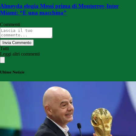
Almeyda elogia Messi prima di Monterrey-Inter
Miami: “È una macchina”
Commenti
Invia Commento
Tutti
Leggi altri commenti
Ultime Notizie