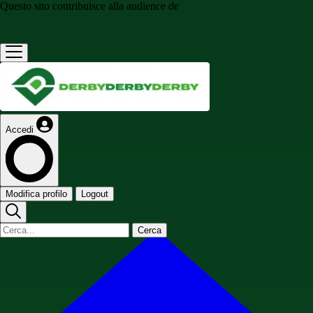
Questo sito contribuisce alla audience de
Accedi
Modifica profilo
Logout
Cerca