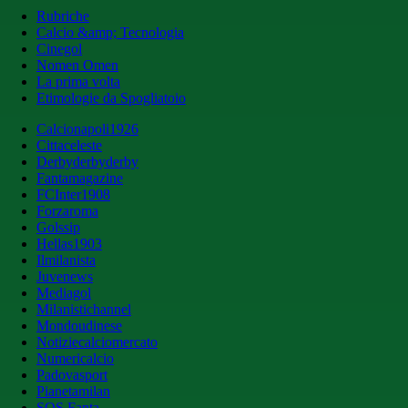
Rubriche
Calcio &amp; Tecnologia
Cinegol
Nomen Omen
La prima volta
Etimologie da Spogliatoio
Calcionapoli1926
Cittaceleste
Derbyderbyderby
Fantamagazine
FCInter1908
Forzaroma
Golssip
Hellas1903
Ilmilanista
Juvenews
Mediagol
Milanistichannel
Mondoudinese
Notiziecalciomercato
Numericalcio
Padovasport
Pianetamilan
SOS Fanta