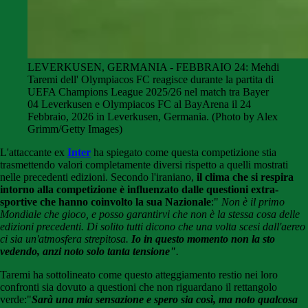
LEVERKUSEN, GERMANIA - FEBBRAIO 24: Mehdi
Taremi dell' Olympiacos FC reagisce durante la partita di
UEFA Champions League 2025/26 nel match tra Bayer
04 Leverkusen e Olympiacos FC al BayArena il 24
Febbraio, 2026 in Leverkusen, Germania. (Photo by Alex
Grimm/Getty Images)
L'attaccante ex
Inter
ha spiegato come questa competizione stia
trasmettendo valori completamente diversi rispetto a quelli mostrati
nelle precedenti edizioni. Secondo l'iraniano,
il clima che si respira
intorno alla competizione è influenzato dalle questioni extra-
sportive che hanno coinvolto la sua Nazionale
:"
Non è il primo
Mondiale che gioco, e posso garantirvi che non è la stessa cosa delle
edizioni precedenti. Di solito tutti dicono che una volta scesi dall'aereo
ci sia un'atmosfera strepitosa.
Io in questo momento non la sto
vedendo, anzi noto solo tanta tensione"
.
Taremi ha sottolineato come questo atteggiamento restio nei loro
confronti sia dovuto a questioni che non riguardano il rettangolo
verde:"
Sarà una mia sensazione e spero sia così, ma noto qualcosa