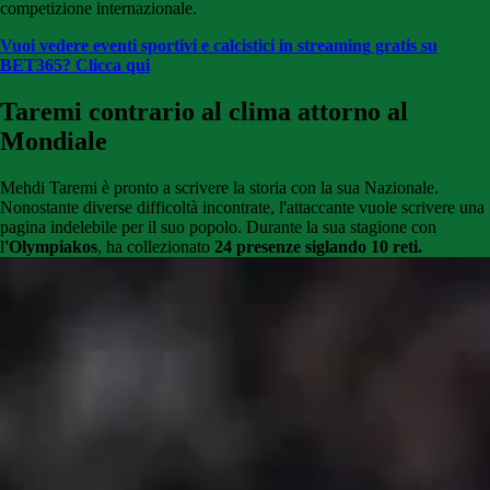
competizione internazionale.
Vuoi vedere eventi sportivi e calcistici in streaming gratis su
BET365? Clicca qui
Taremi contrario al clima attorno al
Mondiale
Mehdi Taremi è pronto a scrivere la storia con la sua Nazionale.
Nonostante diverse difficoltà incontrate, l'attaccante vuole scrivere una
pagina indelebile per il suo popolo. Durante la sua stagione con
l
'Olympiakos
, ha collezionato
24 presenze siglando 10 reti.