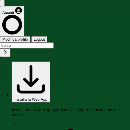
Accedi
Modifica profilo
Logout
Installa la Web App
Installa la nostra App gratuita e accedi più velocemente alle
notizie
Tocca