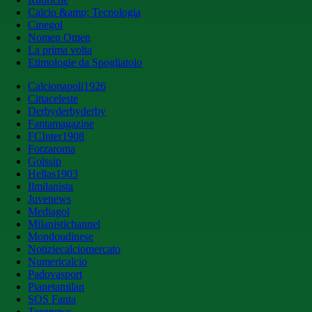
Calcio &amp; Tecnologia
Cinegol
Nomen Omen
La prima volta
Etimologie da Spogliatoio
Calcionapoli1926
Cittaceleste
Derbyderbyderby
Fantamagazine
FCInter1908
Forzaroma
Golssip
Hellas1903
Ilmilanista
Juvenews
Mediagol
Milanistichannel
Mondoudinese
Notiziecalciomercato
Numericalcio
Padovasport
Pianetamilan
SOS Fanta
Toronews