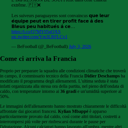
extrême. 🇵🇾❌
Les suiveurs paraguayens sont convaincus 𝗾𝘂𝗲 𝗹𝗲𝘂𝗿
𝗲́𝗾𝘂𝗶𝗽𝗲 𝗽𝗲𝘂𝘁 𝗲𝗻 𝘁𝗶𝗿𝗲𝗿 𝗽𝗿𝗼𝗳𝗶𝘁 𝗳𝗮𝗰𝗲 𝗮̀ 𝗱𝗲𝘀
𝗕𝗹𝗲𝘂𝘀 𝗽𝗲𝘂 𝗵𝗮𝗯𝗶𝘁𝘂𝗲́𝘀 𝗮̀ 𝗰𝗲…
https://t.co/Q7MY05qQXS
pic.twitter.com/Ym3LRFLCv1
— BeFootball (@_BeFootball)
July 3, 2026
Come ci arriva la Francia
Proprio per preparare la squadra alle condizioni climatiche che troverà
in campo, il commissario tecnico della Francia
Didier Deschamps
ha
modificato il programma degli allenamenti. L'ultima seduta è stata
infatti organizzata alla stessa ora della partita, nel pieno dell'ondata di
caldo, con temperature intorno ai
36 gradi
e un'umidità superiore al
50%.
Le immagini dell'allenamento hanno mostrato chiaramente le difficoltà
affrontate dai giocatori francesi.
Kylian Mbappé
è apparso
particolarmente provato dal caldo, così come altri titolari, costretti a
interrompersi più volte per rinfrescarsi durante le pause per
l'idratazione. Alcuni calciatori hanno lavorato all'ombra, mentre altri