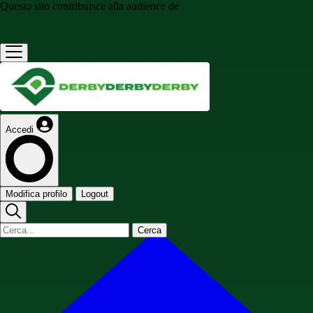
Questo sito contribuisce alla audience de
Accedi
Modifica profilo
Logout
Cerca