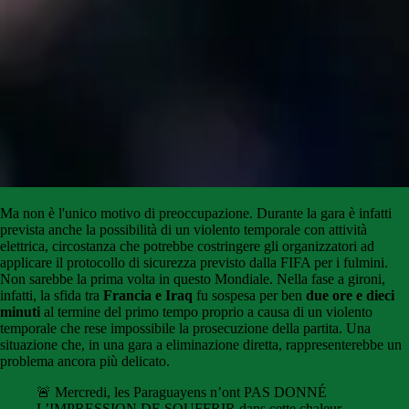
Ma non è l'unico motivo di preoccupazione. Durante la gara è infatti
prevista anche la possibilità di un violento temporale con attività
elettrica, circostanza che potrebbe costringere gli organizzatori ad
applicare il protocollo di sicurezza previsto dalla FIFA per i fulmini.
Non sarebbe la prima volta in questo Mondiale. Nella fase a gironi,
infatti, la sfida tra
Francia e Iraq
fu sospesa per ben
due ore e dieci
minuti
al termine del primo tempo proprio a causa di un violento
temporale che rese impossibile la prosecuzione della partita. Una
situazione che, in una gara a eliminazione diretta, rappresenterebbe un
problema ancora più delicato.
🚨 Mercredi, les Paraguayens n’ont PAS DONNÉ
L’IMPRESSION DE SOUFFRIR dans cette chaleur