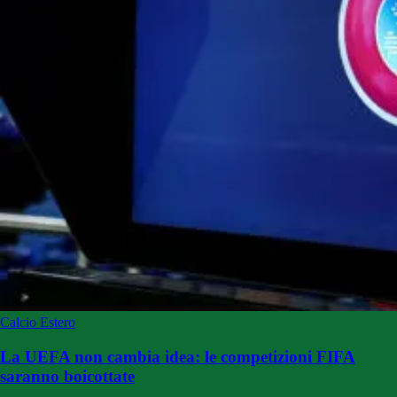
Calcio Estero
La UEFA non cambia idea: le competizioni FIFA
saranno boicottate