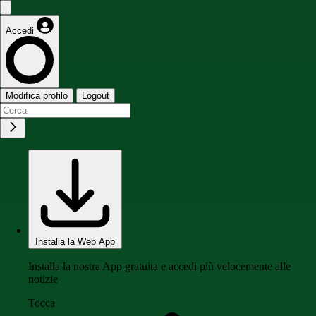
Accedi
Modifica profilo
Logout
Installa la Web App
Installa la nostra App gratuita e accedi più velocemente alle
notizie
Tocca