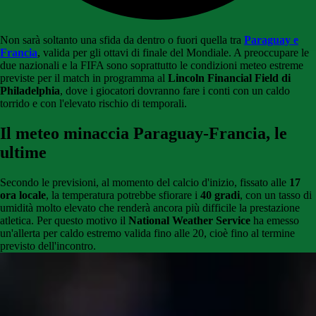
Non sarà soltanto una sfida da dentro o fuori quella tra
Paraguay e
Francia
, valida per gli ottavi di finale del Mondiale. A preoccupare le
due nazionali e la FIFA sono soprattutto le condizioni meteo estreme
previste per il match in programma al
Lincoln Financial Field di
Philadelphia
, dove i giocatori dovranno fare i conti con un caldo
torrido e con l'elevato rischio di temporali.
Il meteo minaccia Paraguay-Francia, le
ultime
Secondo le previsioni, al momento del calcio d'inizio, fissato alle
17
ora locale
, la temperatura potrebbe sfiorare i
40 gradi
, con un tasso di
umidità molto elevato che renderà ancora più difficile la prestazione
atletica. Per questo motivo il
National Weather Service
ha emesso
un'allerta per caldo estremo valida fino alle 20, cioè fino al termine
previsto dell'incontro.