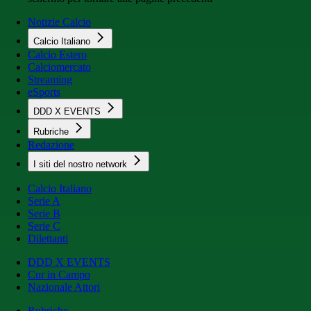
Notizie Calcio
Calcio Italiano
Calcio Estero
Calciomercato
Streaming
eSports
DDD X EVENTS
Rubriche
Redazione
I siti del nostro network
Calcio Italiano
Serie A
Serie B
Serie C
Dilettanti
DDD X EVENTS
Cur in Campo
Nazionale Attori
Rubriche