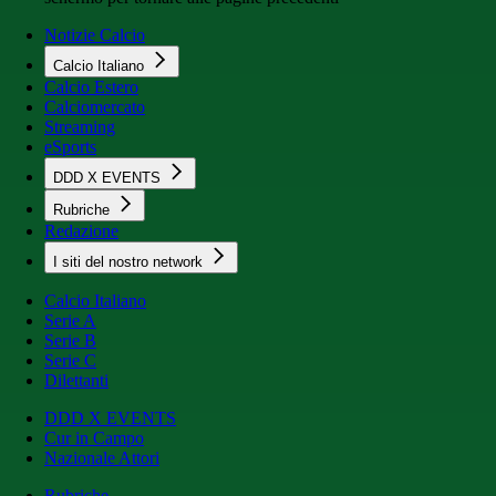
Notizie Calcio
Calcio Italiano
Calcio Estero
Calciomercato
Streaming
eSports
DDD X EVENTS
Rubriche
Redazione
I siti del nostro network
Calcio Italiano
Serie A
Serie B
Serie C
Dilettanti
DDD X EVENTS
Cur in Campo
Nazionale Attori
Rubriche