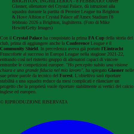
BRIGHTON, INGHILTERRA - 8 FEBBRAIO: Oliver
Glasner, allenatore del Crystal Palace, dà istruzioni alla
squadra durante la partita di Premier League tra Brighton
& Hove Albion e Crystal Palace all'Amex Stadium l'8
febbraio 2026 a Brighton, Inghilterra. (Foto di Mike
Hewitt/Getty Images)
Con il
Crystal Palace
ha conquistato la prima
FA Cup
della storia del
club, prima di aggiungere anche la
Conference
League e il
Community Shield
. In precedenza aveva già portato
l'Eintracht
Francoforte al successo in Europa League nella stagione 2021-22,
entrando così nel ristretto gruppo di allenatori capaci di vincere
entrambe le competizioni europee.
"Ho percepito subito una visione
chiara e una grande fiducia nel mio lavoro"
, ha spiegato
Glasner
nelle
sue prime parole da tecnico del
Forest
. L'obiettivo sarà riportare
stabilità a una squadra reduce da mesi complicati e rilanciare un
progetto che la proprietà vuole riportare stabilmente ai vertici del calcio
inglese ed europeo.
© RIPRODUZIONE RISERVATA