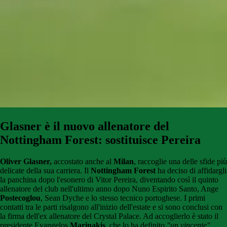
Glasner è il nuovo allenatore del
Nottingham Forest: sostituisce Pereira
Oliver Glasner,
accostato anche al
Milan
, raccoglie una delle sfide più
delicate della sua carriera. Il
Nottingham Forest
ha deciso di affidargli
la panchina dopo l'esonero di Vitor Pereira, diventando così il quinto
allenatore del club nell'ultimo anno dopo Nuno Espirito Santo, Ange
Postecoglou
, Sean Dyche e lo stesso tecnico portoghese. I primi
contatti tra le parti risalgono all'inizio dell'estate e si sono conclusi con
la firma dell'ex allenatore del Crystal Palace. Ad accoglierlo è stato il
presidente Evangelos
Marinakis
, che lo ha definito
"un vincente",