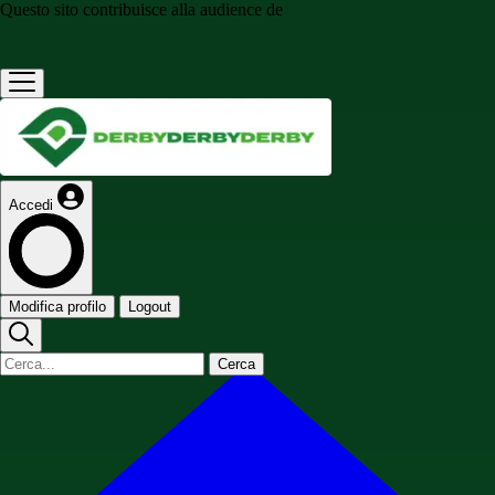
Questo sito contribuisce alla audience de
Accedi
Modifica profilo
Logout
Cerca