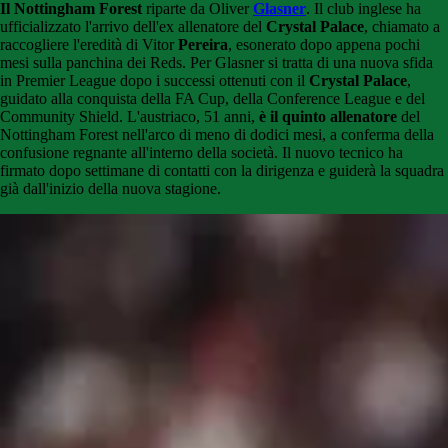
Il Nottingham Forest
riparte da Oliver
Glasner
. Il club inglese ha
ufficializzato l'arrivo dell'ex allenatore del
Crystal Palace
, chiamato a
raccogliere l'eredità di Vitor
Pereira
, esonerato dopo appena pochi
mesi sulla panchina dei Reds. Per Glasner si tratta di una nuova sfida
in Premier League dopo i successi ottenuti con il
Crystal Palace
,
guidato alla conquista della FA Cup, della Conference League e del
Community Shield. L'austriaco, 51 anni,
è il quinto allenatore
del
Nottingham Forest nell'arco di meno di dodici mesi, a conferma della
confusione regnante all'interno della società. Il nuovo tecnico ha
firmato dopo settimane di contatti con la dirigenza e guiderà la squadra
già dall'inizio della nuova stagione.