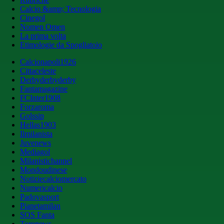
Calcio &amp; Tecnologia
Cinegol
Nomen Omen
La prima volta
Etimologie da Spogliatoio
Calcionapoli1926
Cittaceleste
Derbyderbyderby
Fantamagazine
FCInter1908
Forzaroma
Golssip
Hellas1903
Ilmilanista
Juvenews
Mediagol
Milanistichannel
Mondoudinese
Notiziecalciomercato
Numericalcio
Padovasport
Pianetamilan
SOS Fanta
Toronews