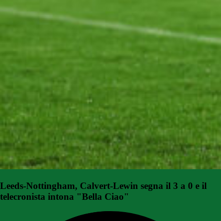
Leeds-Nottingham, Calvert-Lewin segna il 3 a 0 e il
telecronista intona "Bella Ciao"