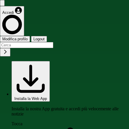
Accedi
Modifica profilo
Logout
Installa la Web App
Installa la nostra App gratuita e accedi più velocemente alle
notizie
Tocca