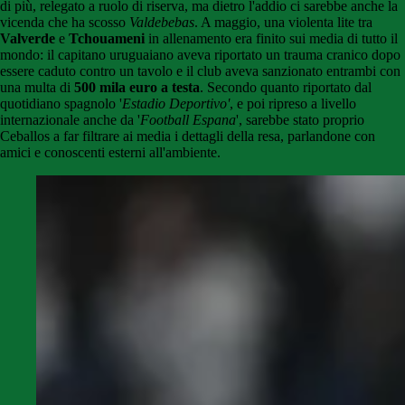
di più, relegato a ruolo di riserva, ma dietro l'addio ci sarebbe anche la
vicenda che ha scosso
Valdebebas
. A maggio, una violenta lite tra
Valverde
e
Tchouameni
in allenamento era finito sui media di tutto il
mondo: il capitano uruguaiano aveva riportato un trauma cranico dopo
essere caduto contro un tavolo e il club aveva sanzionato entrambi con
una multa di
500 mila euro a testa
. Secondo quanto riportato dal
quotidiano spagnolo '
Estadio Deportivo'
, e poi ripreso a livello
internazionale anche da '
Football Espana
', sarebbe stato proprio
Ceballos a far filtrare ai media i dettagli della resa, parlandone con
amici e conoscenti esterni all'ambiente.