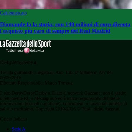
Calciomercato
Diomande fa la storia: con 140 milioni di euro diventa
l'acquisto più caro di sempre del Real Madrid
Derbyderbyderby.it
Testata giornalistica registrata Aut. Trib. di Milano n. 227 del
09/09/2016.
Direttore Responsabile: Marco Torretta
Il sito DerbyDerbyDerby affiliato al network Gazzanet non è gestito
direttamente RCS Mediagroup ed è unico responsabile di tutte le
informazioni (testuali o grafiche), i documenti o i materiali pubblicati
sul sito medesimo. Copyright 2019-2026 © Tutti i diritti riservati.
Calcio Italiano
Serie A