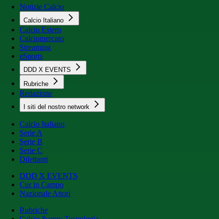
Notizie Calcio
Calcio Italiano
Calcio Estero
Calciomercato
Streaming
eSports
DDD X EVENTS
Rubriche
Redazione
I siti del nostro network
Calcio Italiano
Serie A
Serie B
Serie C
Dilettanti
DDD X EVENTS
Cur in Campo
Nazionale Attori
Rubriche
Calcio &amp; Tecnologia