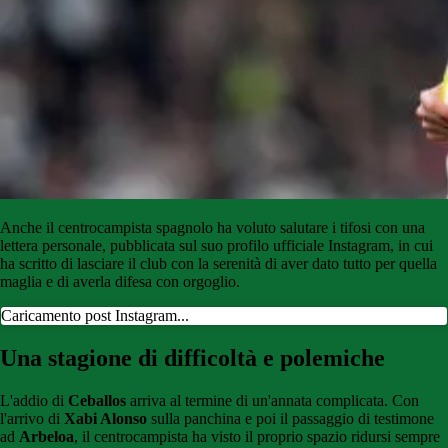
Anche il centrocampista spagnolo ha voluto salutare i tifosi con una
lettera personale, pubblicata sul suo profilo ufficiale Instagram, in cui
ha scritto di lasciare il club con la serenità di aver dato tutto per quella
maglia e di averla difesa con orgoglio.
Caricamento post Instagram...
Una stagione di difficoltà e polemiche
L'addio di
Ceballos
arriva al termine di un'annata complicata. Con
l'arrivo di
Xabi Alonso
sulla panchina e poi il passaggio di testimone
ad
Arbeloa
, il centrocampista ha visto il proprio spazio ridursi sempre