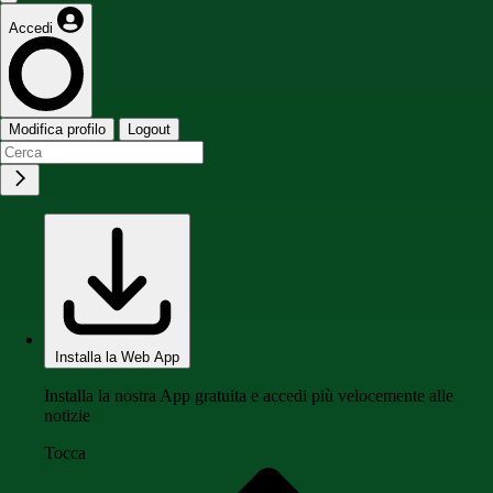
Accedi
Modifica profilo
Logout
Installa la Web App
Installa la nostra App gratuita e accedi più velocemente alle
notizie
Tocca