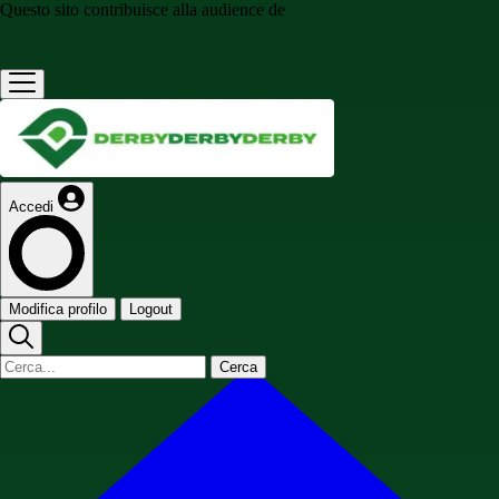
Questo sito contribuisce alla audience de
Accedi
Modifica profilo
Logout
Cerca