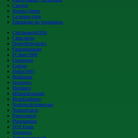
Cinegol
Nomen Omen
La prima volta
Etimologie da Spogliatoio
Calcionapoli1926
Cittaceleste
Derbyderbyderby
Fantamagazine
FCInter1908
Forzaroma
Golssip
Hellas1903
Ilmilanista
Juvenews
Mediagol
Milanistichannel
Mondoudinese
Notiziecalciomercato
Numericalcio
Padovasport
Pianetamilan
SOS Fanta
Toronews
Tuttobolognaweb