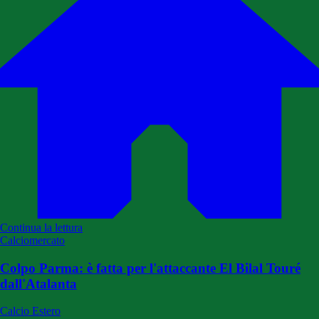
Continua la lettura
Calciomercato
Colpo Parma: è fatta per l'attaccante El Bilal Touré
dall'Atalanta
Calcio Estero