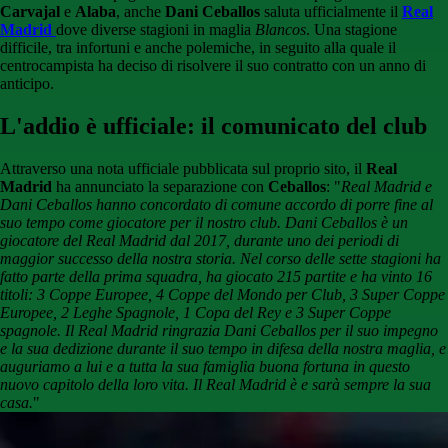
Carvajal
e
Alaba
, anche
Dani Ceballos
saluta ufficialmente il
Real
Madrid
dove diverse stagioni in maglia
Blancos
. Una stagione
difficile, tra infortuni e anche polemiche, in seguito alla quale il
centrocampista ha deciso di risolvere il suo contratto con un anno di
anticipo.
L'addio è ufficiale: il comunicato del club
Attraverso una nota ufficiale pubblicata sul proprio sito, il
Real
Madrid
ha annunciato la separazione con
Ceballos
: "
Real Madrid e
Dani Ceballos hanno concordato di comune accordo di porre fine al
suo tempo come giocatore per il nostro club. Dani Ceballos è un
giocatore del Real Madrid dal 2017, durante uno dei periodi di
maggior successo della nostra storia. Nel corso delle sette stagioni ha
fatto parte della prima squadra, ha giocato 215 partite e ha vinto 16
titoli: 3 Coppe Europee, 4 Coppe del Mondo per Club, 3 Super Coppe
Europee, 2 Leghe Spagnole, 1 Copa del Rey e 3 Super Coppe
spagnole. Il Real Madrid ringrazia Dani Ceballos per il suo impegno
e la sua dedizione durante il suo tempo in difesa della nostra maglia, e
auguriamo a lui e a tutta la sua famiglia buona fortuna in questo
nuovo capitolo della loro vita. Il Real Madrid è e sarà sempre la sua
casa.
"