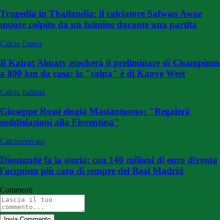
Tragedia in Thailandia: il calciatore Safwan Awae
muore colpito da un fulmine durante una partita
Calcio Estero
Il Kairat Almaty giocherà il preliminare di Champions
a 800 km da casa: la "colpa" è di Kanye West
Calcio Italiano
Giuseppe Rossi elogia Mastantuono: "Regalerà
soddisfazioni alla Fiorentina"
Calciomercato
Diomande fa la storia: con 140 milioni di euro diventa
l'acquisto più caro di sempre del Real Madrid
Commenti
Invia Commento