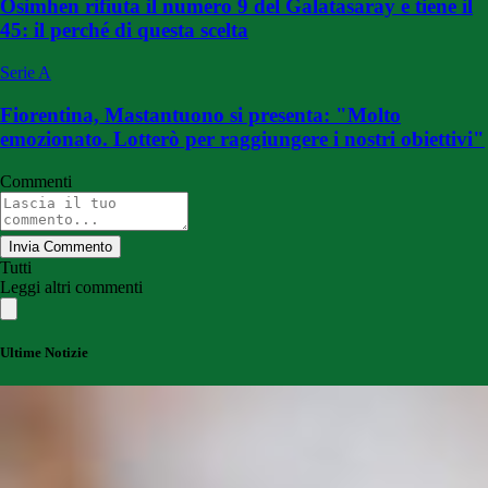
Osimhen rifiuta il numero 9 del Galatasaray e tiene il
45: il perché di questa scelta
Serie A
Fiorentina, Mastantuono si presenta: "Molto
emozionato. Lotterò per raggiungere i nostri obiettivi"
Commenti
Invia Commento
Tutti
Leggi altri commenti
Ultime Notizie