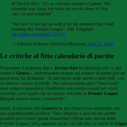
🚨 Declan Rice: “It’s an obscene amount of games. The
schedule was crazy, but what can we do about it? You
can’t sit and complain”.
“We have to just get on with it for the moments like I had
winning that Premier League”, told Telegraph.
pic.twitter.com/phcgLCVO1S
— Fabrizio Romano (@FabrizioRomano)
June 22, 2026
Le critiche al fitto calendario di partite
Nonostante il problema fisico,
Declan Rice
ha dichiarato che ci sarà
contro il
Ghana
e, soffermandosi proprio sul numero di partite giocate
quest'anno, ha dichiarato:
"Il calendario delle partite è stato folle, con
un numero osceno di partite. Ma cosa possiamo farci? Non si può
stare seduti a lamentarsi. Dobbiamo solo andare avanti per vivere
momenti come quello che ho vissuto vincendo la
Premier League
.
Bisogna andare avanti, ovviamente"
.
Infine, il calciatore dei
Gunners
ha poi chiuso il suo intervento con
una considerazione positiva:
"Sarei disposto a giocare più partite
possibili per rivivere quella sensazione (riferita alla vittoria della
Premier League, ndr), sapendo anche che alla fine c'è anche la
Coppa