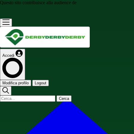
Questo sito contribuisce alla audience de
Accedi
Modifica profilo
Logout
Cerca