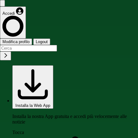
Accedi
Modifica profilo
Logout
Installa la Web App
Installa la nostra App gratuita e accedi più velocemente alle
notizie
Tocca