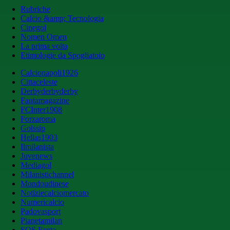
Rubriche
Calcio &amp; Tecnologia
Cinegol
Nomen Omen
La prima volta
Etimologie da Spogliatoio
Calcionapoli1926
Cittaceleste
Derbyderbyderby
Fantamagazine
FCInter1908
Forzaroma
Golssip
Hellas1903
Ilmilanista
Juvenews
Mediagol
Milanistichannel
Mondoudinese
Notiziecalciomercato
Numericalcio
Padovasport
Pianetamilan
SOS Fanta