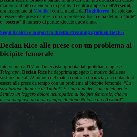
moderno: il fitto calendario di partite. il centrocampista dell'
Arsenal
,
ora impegnato ai
Mondiali
con la maglia dell'
Inghilterra
, ha spiegato
di essere alle prese da mesi con un problema fisico e ha definito "
folle
"
e "
osceno
" il numero di partite giocate quest'anno.
Segui il calcio e lo sport in diretta streaming gratis su Bet365
Declan Rice alle prese con un problema al
bicipite femorale
Intervenuto a
ITV,
nell'intervista riportata dal quotidiano inglese
Telegraph
,
Declan Rice
ha dapprima spiegato il motivo della sua
sostituzione al '72 minuto del match contro la
Croazia,
raccontando di
essere alle prese da tempo con un problema al bicipite femorale:
"La
sostituzione da parte di
Tuchel
? È stata una decisione intelligente.
Sentivo un leggero dolore neuropatico al bicipite femorale, che mi
accompagnava da molto tempo, da dopo Natale con l'
Arsenal
"
.