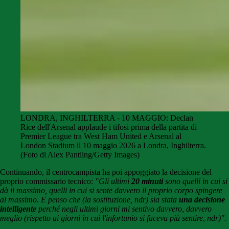
LONDRA, INGHILTERRA - 10 MAGGIO: Declan
Rice dell'Arsenal applaude i tifosi prima della partita di
Premier League tra West Ham United e Arsenal al
London Stadium il 10 maggio 2026 a Londra, Inghilterra.
(Foto di Alex Pantling/Getty Images)
Continuando, il centrocampista ha poi appoggiato la decisione del
proprio commissario tecnico:
"Gli ultimi
20 minuti
sono quelli in cui si
dà il massimo, quelli in cui si sente davvero il proprio corpo spingere
al massimo. E penso che (la sostituzione, ndr) sia stata
una decisione
intelligente
perché negli ultimi giorni mi sentivo davvero, davvero
meglio (rispetto ai giorni in cui l'infortunio si faceva più sentire, ndr)".