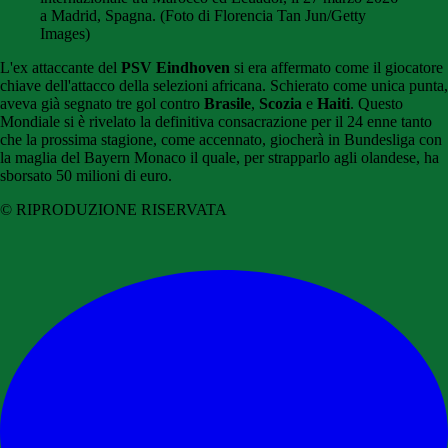
a Madrid, Spagna. (Foto di Florencia Tan Jun/Getty
Images)
L'ex attaccante del
PSV Eindhoven
si era affermato come il giocatore
chiave dell'attacco della selezioni africana. Schierato come unica punta,
aveva già segnato tre gol contro
Brasile
,
Scozia
e
Haiti
. Questo
Mondiale si è rivelato la definitiva consacrazione per il 24 enne tanto
che la prossima stagione, come accennato, giocherà in Bundesliga con
la maglia del Bayern Monaco il quale, per strapparlo agli olandese, ha
sborsato 50 milioni di euro.
© RIPRODUZIONE RISERVATA