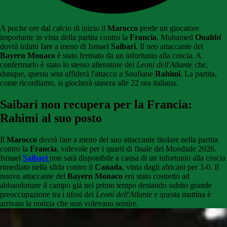
A poche ore dal calcio di inizio il
Marocco
perde un giocatore
importante in vista della partita contro la
Francia
. Mohamed
Ouahbi
dovrà infatti fare a meno di Ismael
Saibari
. Il neo attaccante del
Bayern Monaco
è stato fermato da un infortunio alla coscia. A
confermarlo è stato lo stesso allenatore dei
Leoni dell'Atlante
che,
dunque, questa sera affiderà l'attacco a Soufiane
Rahimi
. La partita,
come ricordiamo, si giocherà stasera alle 22 ora italiana.
Saibari non recupera per la Francia:
Rahimi al suo posto
Il
Marocco
dovrà fare a meno del suo attaccante titolare nella partita
contro la
Francia
, valevole per i quarti di finale del Mondiale 2026.
Ismael
Saibari
non sarà disponibile a causa di un infortunio alla coscia
rimediato nella sfida contro il
Canada
, vinta dagli africani per 3-0. Il
nuovo attaccante del
Bayern Monaco
era stato costretto ad
abbandonare il campo già nel primo tempo destando subito grande
preoccupazione tra i tifosi dei
Leoni dell'Atlante
e questa mattina è
arrivata la notizia che non volevano sentire.