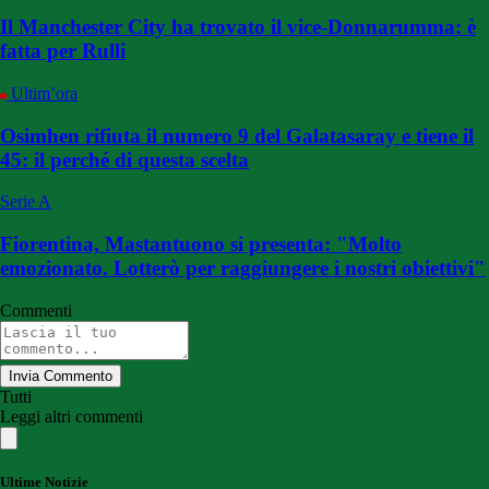
Il Manchester City ha trovato il vice-Donnarumma: è
fatta per Rulli
Ultim’ora
Osimhen rifiuta il numero 9 del Galatasaray e tiene il
45: il perché di questa scelta
Serie A
Fiorentina, Mastantuono si presenta: "Molto
emozionato. Lotterò per raggiungere i nostri obiettivi"
Commenti
Invia Commento
Tutti
Leggi altri commenti
Ultime Notizie