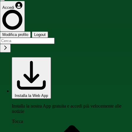
Accedi
Modifica profilo
Logout
Installa la Web App
Installa la nostra App gratuita e accedi più velocemente alle
notizie
Tocca