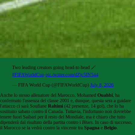
Two leading creators going head-to-head 🪄
#FIFAWorldCup
pic.twitter.com/dZjc5IN544
— FIFA World Cup (@FIFAWorldCup)
July 8, 2026
Anche lo stesso allenatore del Marocco, Mohamed
Ouahbi
, ha
confermato l'assenza del classe 2001 e, dunque, questa sera a guidare
l'attacco ci sarà Soufiane
Rahimi
(42 presenze, 14 gol), che lo ha
sostituito sabato contro il Canada. Tuttavia, l'infortunio non dovrebbe
tenere fuori Saibari per il resto del Mondiale, ma è chiaro che tutto
dipenderà dal risultato della partita contro i
Blues
. In caso di successo,
il Marocco se la vedrà contro la vincente tra
Spagna
e
Belgio
.