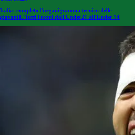
Italia: completo l'organigramma tecnico delle
giovanili. Tutti i nomi dall'Under21 all'Under 14