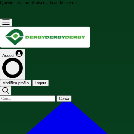
Questo sito contribuisce alla audience de
Accedi
Modifica profilo
Logout
Cerca