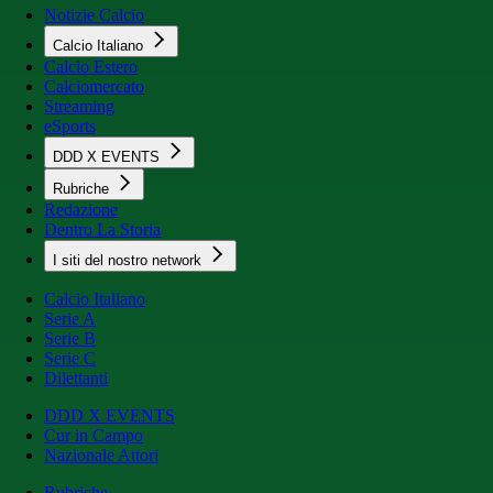
Notizie Calcio
Calcio Italiano
Calcio Estero
Calciomercato
Streaming
eSports
DDD X EVENTS
Rubriche
Redazione
Dentro La Storia
I siti del nostro network
Calcio Italiano
Serie A
Serie B
Serie C
Dilettanti
DDD X EVENTS
Cur in Campo
Nazionale Attori
Rubriche