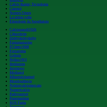
Calcio &amp; Tecnologia
Cinegol
Nomen Omen
La prima volta
Etimologie da Spogliatoio
Calcionapoli1926
Cittaceleste
Derbyderbyderby
Fantamagazine
FCInter1908
Forzaroma
Golssip
Hellas1903
Ilmilanista
Juvenews
Mediagol
Milanistichannel
Mondoudinese
Notiziecalciomercato
Numericalcio
Padovasport
Pianetamilan
SOS Fanta
Toronews