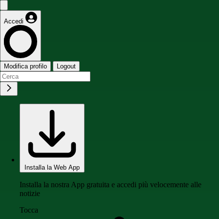
Accedi
Modifica profilo
Logout
Installa la Web App
Installa la nostra App gratuita e accedi più velocemente alle
notizie
Tocca