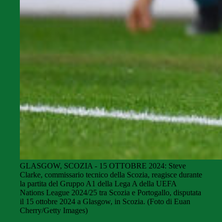
GLASGOW, SCOZIA - 15 OTTOBRE 2024: Steve
Clarke, commissario tecnico della Scozia, reagisce durante
la partita del Gruppo A1 della Lega A della UEFA
Nations League 2024/25 tra Scozia e Portogallo, disputata
il 15 ottobre 2024 a Glasgow, in Scozia. (Foto di Euan
Cherry/Getty Images)