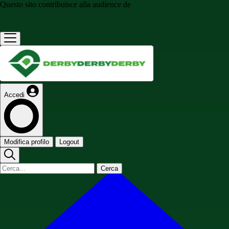
Questo sito contribuisce alla audience de
Accedi
Modifica profilo
Logout
Cerca