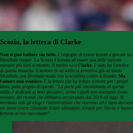
Scozia, la lettera di Clarke
Non si può buttare via tutto.
L'orgoglio di essere tornati a giocare un
Mondiale rimane. La Scozia è tornata ad essere una delle nazioni
europee più forti al mondo. Il merito va a
Clarke
: è stato lui l'artefice
di questa rinascita. Il sentore di un addio si avvertiva già ad inizio
Mondiale, poi diventato realtà con la sconfitta contro il Brasile.
Ma
l'amore non svanisce.
E la lettera che ha voluto scrivere per i propri
tifosi, parla proprio di questo:
"La parte più emozionante di questo
addio è dedicata ai miei giocatori, senza i quali non avremmo avuto
nessuno dei ricordi che abbiamo accumulato dal 2019 ad oggi. Si
meritano tutti gli elogi e l'ammirazione che ricevono ed è stato davvero
un onore essere chiamato il loro allenatore. Grazie per l'invito e buona
fortuna al mio successore".