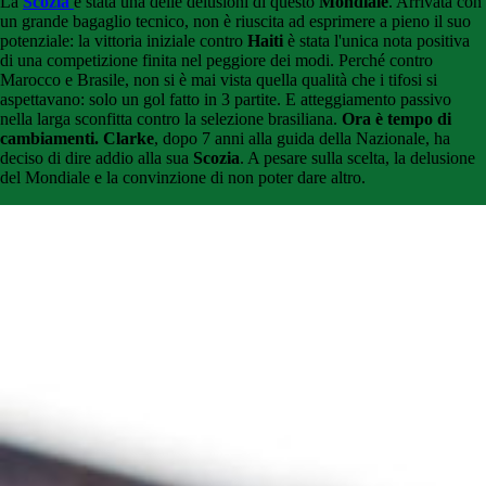
La
Scozia
è stata una delle delusioni di questo
Mondiale
. Arrivata con
un grande bagaglio tecnico, non è riuscita ad esprimere a pieno il suo
potenziale: la vittoria iniziale contro
Haiti
è stata l'unica nota positiva
di una competizione finita nel peggiore dei modi. Perché contro
Marocco e Brasile, non si è mai vista quella qualità che i tifosi si
aspettavano: solo un gol fatto in 3 partite. E atteggiamento passivo
nella larga sconfitta contro la selezione brasiliana.
Ora è tempo di
cambiamenti.
Clarke
, dopo 7 anni alla guida della Nazionale, ha
deciso di dire addio alla sua
Scozia
. A pesare sulla scelta, la delusione
del Mondiale e la convinzione di non poter dare altro.