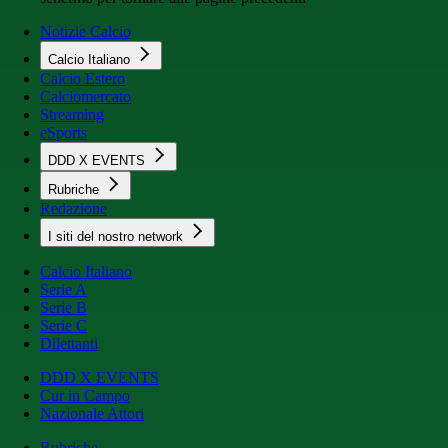
Notizie Calcio
Calcio Italiano
Calcio Estero
Calciomercato
Streaming
eSports
DDD X EVENTS
Rubriche
Redazione
I siti del nostro network
Calcio Italiano
Serie A
Serie B
Serie C
Dilettanti
DDD X EVENTS
Cur in Campo
Nazionale Attori
Rubriche