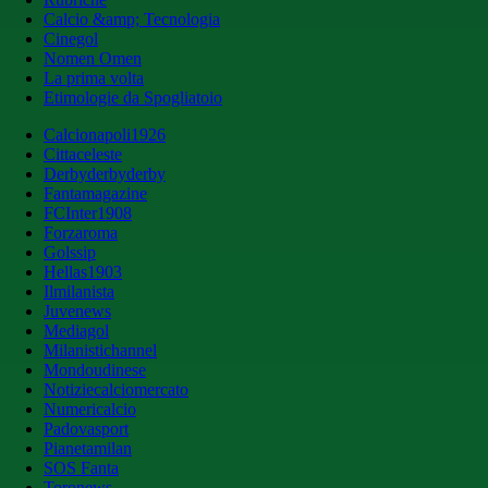
Calcio &amp; Tecnologia
Cinegol
Nomen Omen
La prima volta
Etimologie da Spogliatoio
Calcionapoli1926
Cittaceleste
Derbyderbyderby
Fantamagazine
FCInter1908
Forzaroma
Golssip
Hellas1903
Ilmilanista
Juvenews
Mediagol
Milanistichannel
Mondoudinese
Notiziecalciomercato
Numericalcio
Padovasport
Pianetamilan
SOS Fanta
Toronews