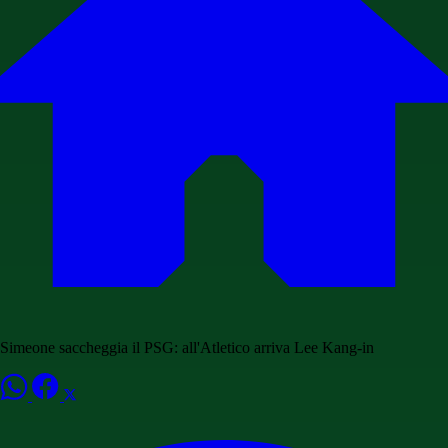
Simeone saccheggia il PSG: all'Atletico arriva Lee Kang-in