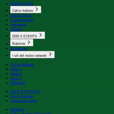
Notizie Calcio
Calcio Italiano
Calcio Estero
Calciomercato
Streaming
eSports
DDD X EVENTS
Rubriche
Redazione
I siti del nostro network
Calcio Italiano
Serie A
Serie B
Serie C
Dilettanti
DDD X EVENTS
Cur in Campo
Nazionale Attori
Rubriche
Calcio &amp; Tecnologia