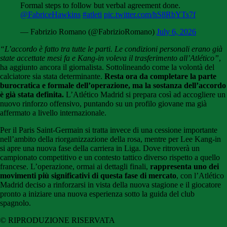
Formal steps to follow but verbal agreement done.
@FabriceHawkins
#atleti
pic.twitter.com/hS8RbYTs7f
— Fabrizio Romano (@FabrizioRomano)
July 6, 2026
“L’accordo è fatto tra tutte le parti. Le condizioni personali erano già
state accettate mesi fa e Kang-in voleva il trasferimento all’Atlético”
,
ha aggiunto ancora il giornalista. Sottolineando come la volontà del
calciatore sia stata determinante.
Resta ora da completare la parte
burocratica e formale dell’operazione, ma la sostanza dell’accordo
è già stata definita.
L’Atlético Madrid si prepara così ad accogliere un
nuovo rinforzo offensivo, puntando su un profilo giovane ma già
affermato a livello internazionale.
Per il Paris Saint-Germain si tratta invece di una cessione importante
nell’ambito della riorganizzazione della rosa, mentre per Lee Kang-in
si apre una nuova fase della carriera in Liga. Dove ritroverà un
campionato competitivo e un contesto tattico diverso rispetto a quello
francese. L’operazione, ormai ai dettagli finali,
rappresenta uno dei
movimenti più significativi di questa fase di mercato
, con l’Atlético
Madrid deciso a rinforzarsi in vista della nuova stagione e il giocatore
pronto a iniziare una nuova esperienza sotto la guida del club
spagnolo.
© RIPRODUZIONE RISERVATA