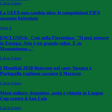
Calcio Estero
La UEFA non cambia idea: le competizioni FIFA
saranno boicottate
Serie A
ESCLUSIVA - Cois sulla Fiorentina: "Si può tornare
in Europa. Atta è un grande colpo. E su
Mastantuono..."
Calcio Estero
I Mondiali 2030 finiscono nel caos: Spagna e
Portogallo vogliono cacciare il Marocco
Calcio Estero
Messi stellare: doppietta, assist e vittoria in League
Cup contro il San Luis
Calcio Estero