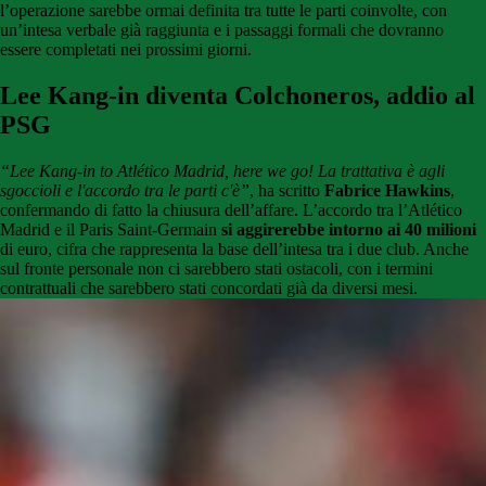
l’operazione sarebbe ormai definita tra tutte le parti coinvolte, con
un’intesa verbale già raggiunta e i passaggi formali che dovranno
essere completati nei prossimi giorni.
Lee Kang-in diventa Colchoneros, addio al
PSG
“Lee Kang-in to Atlético Madrid, here we go! La trattativa è agli
sgoccioli e l'accordo tra le parti c'è”
, ha scritto
Fabrice Hawkins
,
confermando di fatto la chiusura dell’affare. L’accordo tra l’Atlético
Madrid e il Paris Saint-Germain
si aggirerebbe intorno ai 40 milioni
di euro, cifra che rappresenta la base dell’intesa tra i due club. Anche
sul fronte personale non ci sarebbero stati ostacoli, con i termini
contrattuali che sarebbero stati concordati già da diversi mesi.