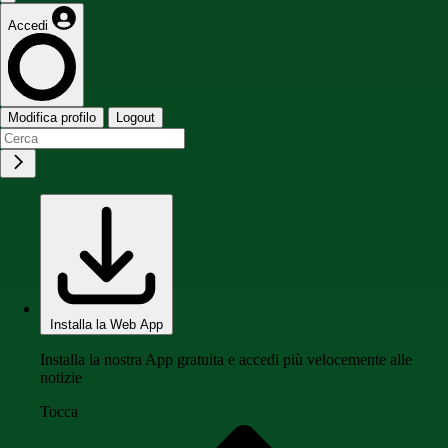
Accedi
Modifica profilo
Logout
Installa la Web App
Installa la nostra App gratuita e accedi più velocemente alle
notizie
Tocca