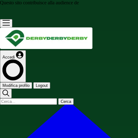
Questo sito contribuisce alla audience de
Accedi
Modifica profilo
Logout
Cerca