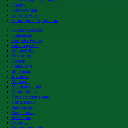
Cinegol
Nomen Omen
La prima volta
Etimologie da Spogliatoio
Calcionapoli1926
Cittaceleste
Derbyderbyderby
Fantamagazine
FCInter1908
Forzaroma
Golssip
Hellas1903
Ilmilanista
Juvenews
Mediagol
Milanistichannel
Mondoudinese
Notiziecalciomercato
Numericalcio
Padovasport
Pianetamilan
SOS Fanta
Toronews
Tuttobolognaweb