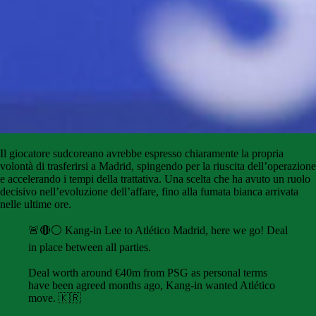
Il giocatore sudcoreano avrebbe espresso chiaramente la propria
volontà di trasferirsi a Madrid, spingendo per la riuscita dell’operazione
e accelerando i tempi della trattativa. Una scelta che ha avuto un ruolo
decisivo nell’evoluzione dell’affare, fino alla fumata bianca arrivata
nelle ultime ore.
🚨🔴⚪️ Kang-in Lee to Atlético Madrid, here we go! Deal
in place between all parties.
Deal worth around €40m from PSG as personal terms
have been agreed months ago, Kang-in wanted Atlético
move. 🇰🇷