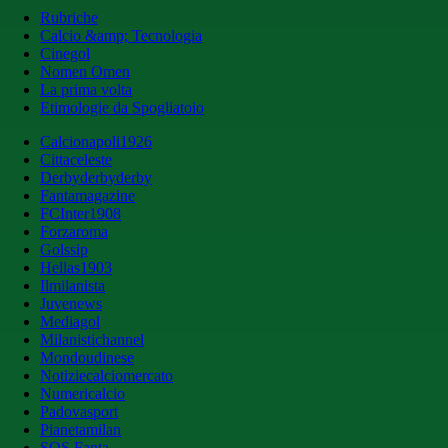
Rubriche
Calcio &amp; Tecnologia
Cinegol
Nomen Omen
La prima volta
Etimologie da Spogliatoio
Calcionapoli1926
Cittaceleste
Derbyderbyderby
Fantamagazine
FCInter1908
Forzaroma
Golssip
Hellas1903
Ilmilanista
Juvenews
Mediagol
Milanistichannel
Mondoudinese
Notiziecalciomercato
Numericalcio
Padovasport
Pianetamilan
SOS Fanta