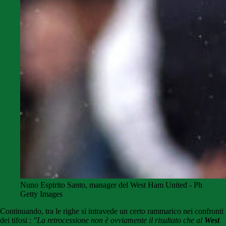
Nuno Espirito Santo, manager del West Ham United - Ph
Getty Images
Continuando, tra le righe si intravede un certo rammarico nei confronti
dei tifosi :
"La retrocessione non è ovviamente il risultato che al
West