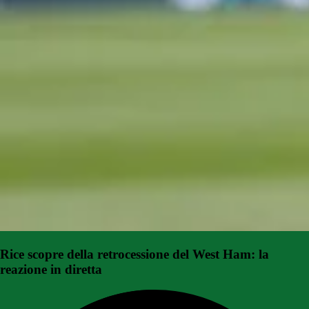
Rice scopre della retrocessione del West Ham: la
reazione in diretta