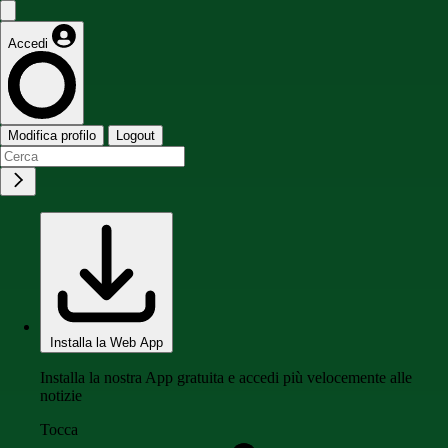
Accedi
Modifica profilo
Logout
Installa la Web App
Installa la nostra App gratuita e accedi più velocemente alle
notizie
Tocca