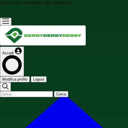
Questo sito contribuisce alla audience de
Accedi
Modifica profilo
Logout
Cerca