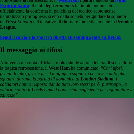
Nonostante la retrocessione, il
West Ham
ripartirà ancora da
Nuno
Espirito Santo
. Il club degli
Hammers
ha infatti annunciato
ufficialmente la conferma in panchina del tecnico saotomense
naturalizzato portoghese, scelto dalla società per guidare la squadra
dell'
East London
nel tentativo di ritornare immediatamente in
Premier
League
.
Segui il calcio e lo sport in diretta streaming gratis su Bet365
Il messaggio ai tifosi
Attraverso una nota ufficiale
, molto simile ad una lettera di scuse dopo
la tragica retrocessione,
il
West Ham
ha comunicato:
"Cari tifosi,
prima di tutto, grazie per il magnifico supporto che avete dato alla
squadra durante la partita di domenica al
London Stadium
. I
calciatori hanno risposto dando tutto loro stessi però, purtroppo, la
vittoria contro il
Leeds
United non è stata sufficiente per agguantare la
salvezza"
.