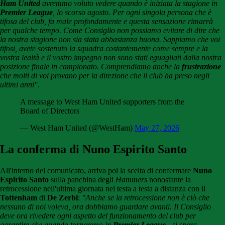
Ham United
avremmo voluto vedere quando è iniziata la stagione in
Premier League
, lo scorso agosto. Per ogni singola persona che è
tifosa del club, fa male profondamente e questa sensazione rimarrà
per qualche tempo
. Come Consiglio non possiamo evitare di dire che
la nostra stagione non sia stata abbastanza buona. Sappiamo che voi
tifosi, avete sostenuto la squadra costantemente come sempre e la
vostra lealtà e il vostro impegno non sono stati eguagliati dalla nostra
posizione finale in campionato. Comprendiamo anche la
frustrazione
che molti di voi provano per la direzione che il club ha preso negli
ultimi anni"
.
A message to West Ham United supporters from the
Board of Directors
— West Ham United (@WestHam)
May 27, 2026
La conferma di Nuno Espirito Santo
All'interno del comunicato, arriva poi la scelta di confermare
Nuno
Espirito Santo
sulla panchina degli
Hammers
nonostante la
retrocessione nell'ultima giornata nel testa a testa a distanza con il
Tottenham
di
De Zerbi
:
"Anche se la retrocessione non è ciò che
nessuno di noi voleva, ora dobbiamo guardare avanti. Il Consiglio
deve ora rivedere ogni aspetto del funzionamento del club per
garantire che quando torneremo in
Premier League
- si spera