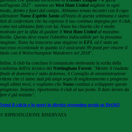
nell'agosto 2027 - saremo un
West Ham United
migliore in ogni
modo, dentro e fuori dal campo. Abbiamo tenuto incontri con il capo
allenatore
Nuno
Espírito Santo
all'inizio di questa settimana e siamo
lieti di confermare che ha espresso il suo continuo impegno per il club,
come noi abbiamo fatto con lui. Nuno ha chiarito che è molto
motivato per la sfida di guidare il
West Ham United
al massimo
livello. Questo deve essere l'obiettivo indiscutibile per la prossima
stagione. Nuno ha trascorso una stagione in
EFL
ed è stato un
successo eccezionale in quanto si è assicurato 99 punti per vincere il
titolo con il Wolverhampton Wanderers nel 2018".
Infine, il club ha concluso il comunicato motivando la scelta della
conferma dell'ex tecnico del
Nottingham Forest:
"Mentre il risultato
finale di domenica è stato doloroso, il Consiglio di amministrazione
ritiene che ci siano stati più ampi segni di miglioramento e progresso
negli ultimi mesi, e vogliamo che
Nuno
continui a sviluppare questo
progresso. Insieme, riporteremo il club al suo posto. Il duro lavoro da
fare è già iniziato
".
Segui il calcio e lo sport in diretta streaming gratis su Bet365
© RIPRODUZIONE RISERVATA