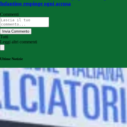
Infantino respinge ogni accusa
Commenti
Invia Commento
Tutti
Leggi altri commenti
Ultime Notizie