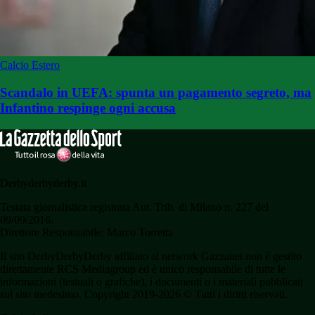
Calcio Estero
Scandalo in UEFA: spunta un pagamento segreto, ma
Infantino respinge ogni accusa
Derbyderbyderby.it
Testata giornalistica registrata Aut. Trib. di Milano n. 227 del
09/09/2016.
Direttore Responsabile: Marco Torretta
Il sito DerbyDerbyDerby affiliato al network Gazzanet non è gestito
direttamente RCS Mediagroup ed è unico responsabile di tutte le
informazioni (testuali o grafiche), i documenti o i materiali pubblicati
sul sito medesimo. Copyright 2019-2026 © Tutti i diritti riservati.