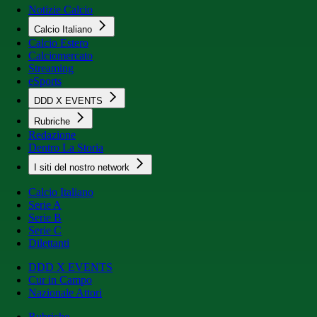
Notizie Calcio
Calcio Italiano
Calcio Estero
Calciomercato
Streaming
eSports
DDD X EVENTS
Rubriche
Redazione
Dentro La Storia
I siti del nostro network
Calcio Italiano
Serie A
Serie B
Serie C
Dilettanti
DDD X EVENTS
Cur in Campo
Nazionale Attori
Rubriche