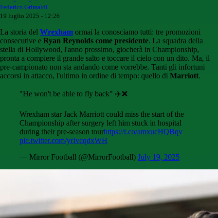
Federico Grimaldi
19 luglio 2025 - 12:26
La storia del
Wrexham
ormai la conosciamo tutti: tre promozioni
consecutive e
Ryan Reynolds come presidente
. La squadra della
stella di Hollywood, l'anno prossimo, giocherà in Championship,
pronta a compiere il grande salto e toccare il cielo con un dito. Ma, il
pre-campionato non sta andando come vorrebbe. Tanti gli infortuni
accorsi in attacco, l'ultimo in ordine di tempo: quello di
Marriott
.
"He won't be able to fly back" ✈️❌
Wrexham star Jack Marriott could miss the start of the
Championship after surgery left him stuck in hospital
during their pre-season tour
https://t.co/amxucHQBqv
pic.twitter.com/yrIvcqdxWH
— Mirror Football (@MirrorFootball)
July 19, 2025