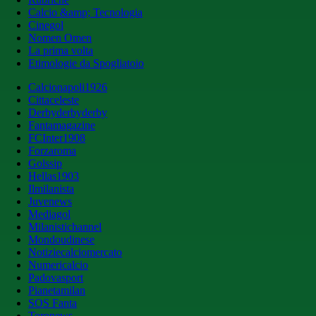
Calcio &amp; Tecnologia
Cinegol
Nomen Omen
La prima volta
Etimologie da Spogliatoio
Calcionapoli1926
Cittaceleste
Derbyderbyderby
Fantamagazine
FCInter1908
Forzaroma
Golssip
Hellas1903
Ilmilanista
Juvenews
Mediagol
Milanistichannel
Mondoudinese
Notiziecalciomercato
Numericalcio
Padovasport
Pianetamilan
SOS Fanta
Toronews