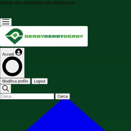
Questo sito contribuisce alla audience de
Accedi
Modifica profilo
Logout
Cerca