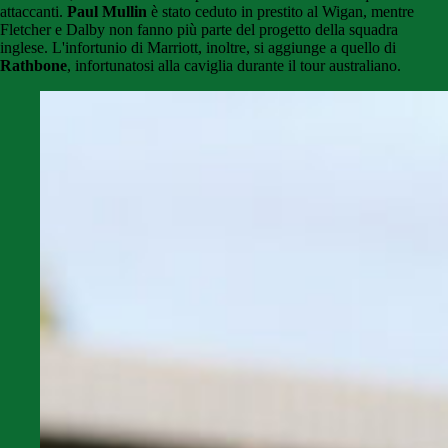
attaccanti.
Paul Mullin
è stato ceduto in prestito al Wigan, mentre
Fletcher e Dalby non fanno più parte del progetto della squadra
inglese. L'infortunio di Marriott, inoltre, si aggiunge a quello di
Rathbone
, infortunatosi alla caviglia durante il tour australiano.