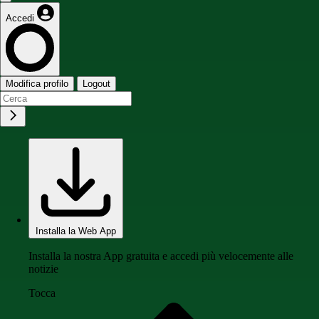
Accedi
Modifica profilo
Logout
Installa la Web App
Installa la nostra App gratuita e accedi più velocemente alle
notizie
Tocca