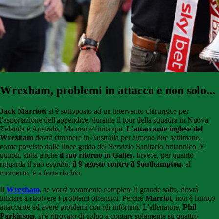
Wrexham, problemi in attacco e non solo...
Jack Marriott
si è sottoposto ad un intervento chirurgico per
l'asportazione dell'appendice, durante il tour della squadra in Nuova
Zelanda e Australia. Ma non è finita qui.
L'attaccante inglese del
Wrexham
dovrà rimanere in Australia per almeno due settimane,
come previsto dalle linee guida del Servizio Sanitario britannico. E
quindi, slitta anche
il suo ritorno in Galles.
Invece, per quanto
riguarda il suo esordio,
il 9 agosto contro il Southampton,
al
momento, è a forte rischio.
Il
Wrexham
, se vorrà veramente compiere il grande salto, dovrà
iniziare a risolvere i problemi offensivi. Perché
Marriot
, non è l'unico
attaccante ad avere problemi con gli infortuni. L'allenatore,
Phil
Parkinson
, si è ritrovato di colpo a contare solamente su quattro