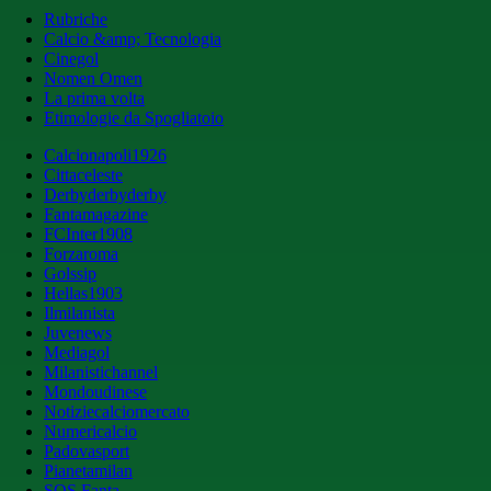
Rubriche
Calcio &amp; Tecnologia
Cinegol
Nomen Omen
La prima volta
Etimologie da Spogliatoio
Calcionapoli1926
Cittaceleste
Derbyderbyderby
Fantamagazine
FCInter1908
Forzaroma
Golssip
Hellas1903
Ilmilanista
Juvenews
Mediagol
Milanistichannel
Mondoudinese
Notiziecalciomercato
Numericalcio
Padovasport
Pianetamilan
SOS Fanta