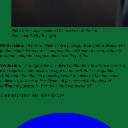
Patrick Vieira, allenatore Genoa (Foto di Valerio
Pennicino/Getty Images)
Motivazioni:
"Il nostro obiettivo era proseguire su questa strada, era
fondamentale terminare il campionato mostrando il nostro valore e
restando compatti in ogni momento della partita."
Venturino:
"E' un giovane che deve continuare a lavorare e crescere,
è un ragazzo molto positivo e oggi ha dimostrato le sue qualità.
Dobbiamo dare fiducia a questi giovani di talento. Abbiamo come
obbiettivo, insieme al Presidente, di far crescere tutti i giovani
dall'ottimo potenziale. Per noi è molto importante"
© RIPRODUZIONE RISERVATA