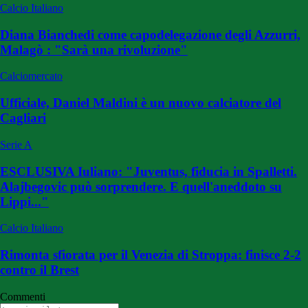
Calcio Italiano
Diana Bianchedi come capodelegazione degli Azzurri,
Malagò : "Sarà una rivoluzione"
Calciomercato
Ufficiale, Daniel Maldini è un nuovo calciatore del
Cagliari
Serie A
ESCLUSIVA Iuliano: "Juventus, fiducia in Spalletti.
Alajbegovic può sorprendere. E quell'aneddoto su
Lippi..."
Calcio Italiano
Rimonta sfiorata per il Venezia di Stroppa: finisce 2-2
contro il Brest
Commenti