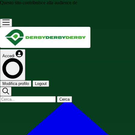
Questo sito contribuisce alla audience de
Accedi
Modifica profilo
Logout
Cerca