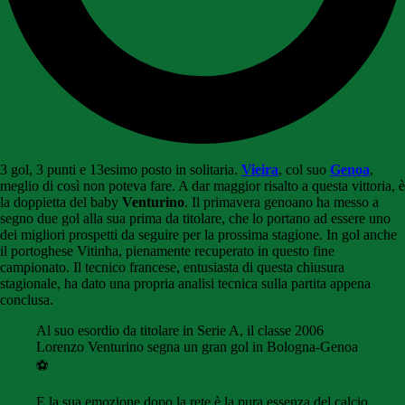
3 gol, 3 punti e 13esimo posto in solitaria.
Vieira
, col suo
Genoa
,
meglio di così non poteva fare. A dar maggior risalto a questa vittoria, è
la doppietta del baby
Venturino
. Il primavera genoano ha messo a
segno due gol alla sua prima da titolare, che lo portano ad essere uno
dei migliori prospetti da seguire per la prossima stagione. In gol anche
il portoghese Vitinha, pienamente recuperato in questo fine
campionato. Il tecnico francese, entusiasta di questa chiusura
stagionale, ha dato una propria analisi tecnica sulla partita appena
conclusa.
Al suo esordio da titolare in Serie A, il classe 2006
Lorenzo Venturino segna un gran gol in Bologna-Genoa
⚽️
E la sua emozione dopo la rete è la pura essenza del calcio