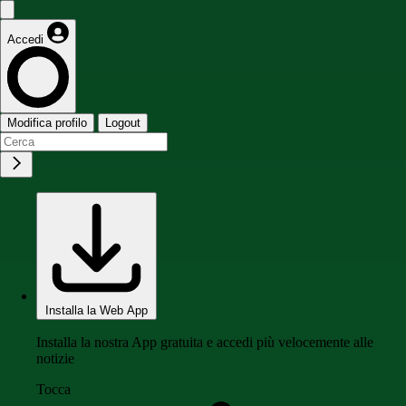
Accedi
Modifica profilo
Logout
Installa la Web App
Installa la nostra App gratuita e accedi più velocemente alle
notizie
Tocca