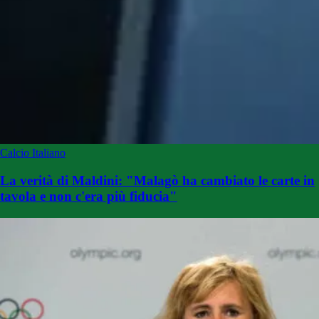
Calcio Italiano
La verità di Maldini: "Malagò ha cambiato le carte in
tavola e non c'era più fiducia"