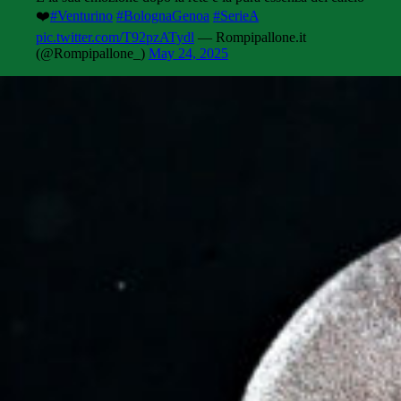
❤️
#Venturino
#BolognaGenoa
#SerieA
pic.twitter.com/T92pzATydl
— Rompipallone.it
(@Rompipallone_)
May 24, 2025