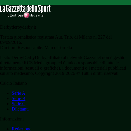
Derbyderbyderby.it
Testata giornalistica registrata Aut. Trib. di Milano n. 227 del
09/09/2016.
Direttore Responsabile: Marco Torretta
Il sito DerbyDerbyDerby affiliato al network Gazzanet non è gestito
direttamente RCS Mediagroup ed è unico responsabile di tutte le
informazioni (testuali o grafiche), i documenti o i materiali pubblicati
sul sito medesimo. Copyright 2019-2026 © Tutti i diritti riservati.
Calcio Italiano
Serie A
Serie B
Serie C
Dilettanti
Informazioni
Redazione