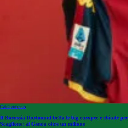
Calciomercato
Il Borussia Dortmund beffa le big europee e chiude per
Scaglione: al Genoa oltre un milione