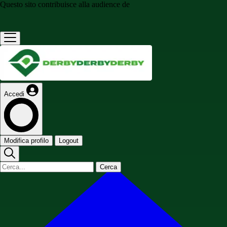
Questo sito contribuisce alla audience de
Accedi
Modifica profilo
Logout
Cerca