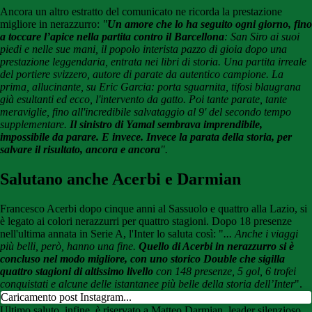
Ancora un altro estratto del comunicato ne ricorda la prestazione
migliore in nerazzurro:
"
Un amore che lo ha seguito ogni giorno, fino
a toccare l’apice nella partita contro il Barcellona
: San Siro ai suoi
piedi e nelle sue mani, il popolo interista pazzo di gioia dopo una
prestazione leggendaria, entrata nei libri di storia. Una partita irreale
del portiere svizzero, autore di parate da autentico campione. La
prima, allucinante, su Eric Garcia: porta sguarnita, tifosi blaugrana
già esultanti ed ecco, l'intervento da gatto. Poi tante parate, tante
meraviglie, fino all'incredibile salvataggio al 9' del secondo tempo
supplementare.
Il sinistro di Yamal sembrava imprendibile,
impossibile da parare. E invece. Invece la parata della storia, per
salvare il risultato, ancora e ancora
".
Salutano anche Acerbi e Darmian
Francesco Acerbi dopo cinque anni al Sassuolo e quattro alla Lazio, si
è legato ai colori nerazzurri per quattro stagioni. Dopo 18 presenze
nell'ultima annata in Serie A, l'Inter lo saluta così: "
... Anche i viaggi
più belli, però, hanno una fine.
Quello di Acerbi in nerazzurro si è
concluso nel modo migliore, con uno storico Double che sigilla
quattro stagioni di altissimo livello
con 148 presenze, 5 gol, 6 trofei
conquistati e alcune delle istantanee più belle della storia dell’Inter
".
Caricamento post Instagram...
Ultimo saluto, infine, è riservato a Matteo Darmian, leader silenzioso