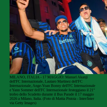
MILANO, ITALIA - 17 MAGGIO: Manuel Akanji
dell'FC Internazionale, Lautaro Martinez dell'FC
Internazionale, Ange-Yoan Bonny dell'FC Internazionale
e Yann Sommer dell'FC Internazionale festeggiano il 21°
trofeo dello Scudetto durante il Bus Parade il 17 maggio
2026 a Milano, Italia. (Foto di Mattia Pistoia - Inter/Inter
via Getty Images)