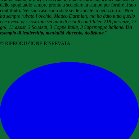
dello spogliatoio sempre pronto a scendere in campo per fornire il suo
contributo. Nel suo caso sono state sei le annate in nerazzurro: "
Non
ha sempre rubato l’occhio, Matteo Darmian, ma ha dato tutto quello
che aveva per costruire sei anni di trionfi con l’Inter. 218 presenze, 13
gol, 13 assist, 3 Scudetti, 3 Coppe Italia, 3 Supercoppe Italiane.
Un
esempio di leadership, mentalità vincente, dedizione.
"
© RIPRODUZIONE RISERVATA