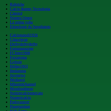
Rubriche
Calcio &amp; Tecnologia
Cinegol
Nomen Omen
La prima volta
Etimologie da Spogliatoio
Calcionapoli1926
Cittaceleste
Derbyderbyderby
Fantamagazine
FCInter1908
Forzaroma
Golssip
Hellas1903
Ilmilanista
Juvenews
Mediagol
Milanistichannel
Mondoudinese
Notiziecalciomercato
Numericalcio
Padovasport
Pianetamilan
SOS Fanta