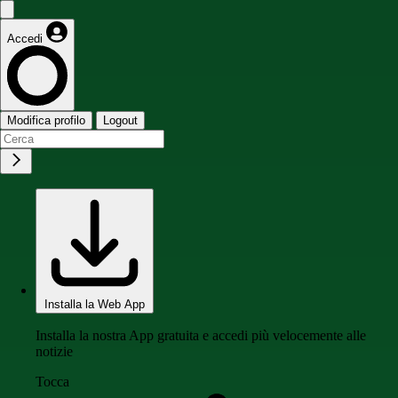
Accedi
Modifica profilo
Logout
Installa la Web App
Installa la nostra App gratuita e accedi più velocemente alle
notizie
Tocca