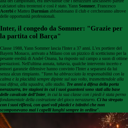
alta del campionato, era inevitabile che i nerazzurri lasciassero partire
calciatori ultra trentenni e così è stato. Yann
Sommer
, Francesco
Acerbi
e Matteo
Darmian
abbandonano il club e cercheranno altrove
delle opportunità professionali.
Inter, il congedo da Sommer: "Grazie per
la partita col Barça"
Classe 1988, Yann Sommer lascia l'Inter a 37 anni. L'ex portiere del
Bayern Monaco, arrivato a Milano con un pizzico di scetticismo per la
pesante eredità di André Onana, ha risposto sul campo a suon di ottime
prestazioni. Nell'ultima annata, tuttavia, qualche intervento incerto e
minori garanzie difensive hanno convinto l'Inter a separarsi da lui
senza alcun rimpianto. "
Yann ha abbracciato la responsabilità con la
calma e la placidità sempre dipinte sul suo volto, trasmettendole alla
sua difesa, alla squadra, allo stadio.
Tre anni a difesa della porta
nerazzurra, tre stagioni in cui i suoi guantoni sono stati alla base
delle cavalcate dell’Inter
, in cui la sua classe con i piedi è stata perno
fondamentale della costruzione del gioco nerazzurro.
Ci ha stregato
con i suoi riflessi, con quei voli plastici e istintivi che non
scomponevano mai i capelli lunghi sempre in ordine
".