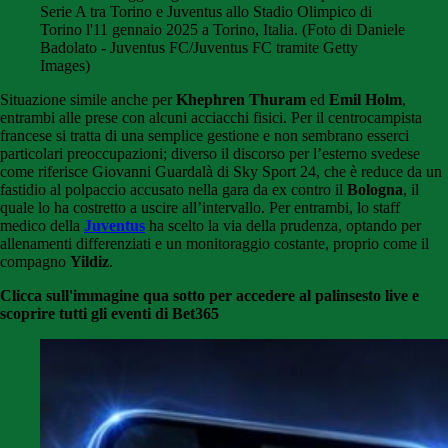
Serie A tra Torino e Juventus allo Stadio Olimpico di
Torino l'11 gennaio 2025 a Torino, Italia. (Foto di Daniele
Badolato - Juventus FC/Juventus FC tramite Getty
Images)
Situazione simile anche per
Khephren Thuram
ed
Emil Holm
,
entrambi alle prese con alcuni acciacchi fisici. Per il centrocampista
francese si tratta di una semplice gestione e non sembrano esserci
particolari preoccupazioni; diverso il discorso per l’esterno svedese
come riferisce Giovanni Guardalà di Sky Sport 24, che è reduce da un
fastidio al polpaccio accusato nella gara da ex contro il
Bologna
, il
quale lo ha costretto a uscire all’intervallo. Per entrambi, lo staff
medico della
Juventus
ha scelto la via della prudenza, optando per
allenamenti differenziati e un monitoraggio costante, proprio come il
compagno
Yildiz
.
Clicca sull'immagine qua sotto per accedere al palinsesto live e
scoprire tutti gli eventi di Bet365