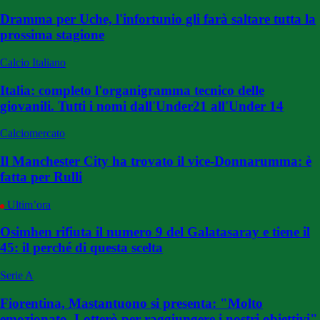
Dramma per Uche, l'infortunio gli farà saltare tutta la
prossima stagione
Calcio Italiano
Italia: completo l'organigramma tecnico delle
giovanili. Tutti i nomi dall'Under21 all'Under 14
Calciomercato
Il Manchester City ha trovato il vice-Donnarumma: è
fatta per Rulli
Ultim’ora
Osimhen rifiuta il numero 9 del Galatasaray e tiene il
45: il perché di questa scelta
Serie A
Fiorentina, Mastantuono si presenta: "Molto
emozionato. Lotterò per raggiungere i nostri obiettivi"