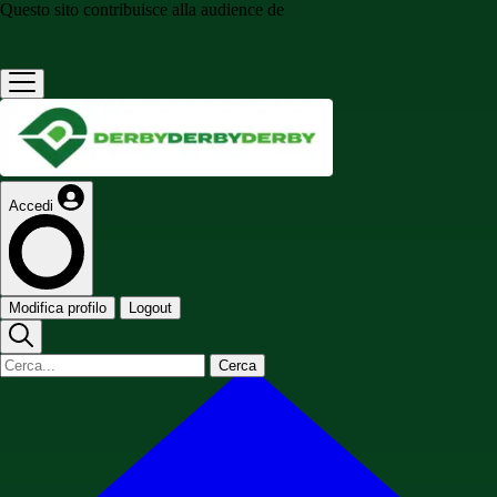
Questo sito contribuisce alla audience de
Accedi
Modifica profilo
Logout
Cerca