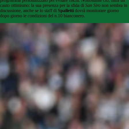
programma personalizzato per evitare rischi. Nonostante ciò, filtra un
cauto ottimismo: la sua presenza per la sfida di
San Siro
non sembra in
discussione, anche se lo staff di
Spalletti
dovrà monitorare giorno
dopo giorno le condizioni del n.10 bianconero.