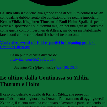
La
Juventus
si avvicina alla grande sfida di
San Siro
contro il
Milan
con qualche dubbio legato alle condizioni di tre pedine importanti:
Kenan Yildiz
,
Khephren Thuram
ed
Emil Holm
.
Spalletti
spera di
avere a disposizione i suoi uomini migliori per una gara delicatissima
come quella contro i rossoneri di
Allegri
, ma dovrà inevitabilmente
fare i conti con le condizioni fisiche dei tre bianconeri.
Vuoi vedere eventi calcistici e sportivi in streaming gratis su
Bet365? Clicca qui
Da un punto di vista diverso 📸
pic.twitter.com/ZqZSSQwv3y
— JuventusFC (@juventusfc)
April 20, 2026
Le ultime dalla Continassa su Yildiz,
Thuram e Holm
Il caso più delicato è quello di
Kenan
Yildiz
, alle prese con
un'affaticamento al ginocchio. Durante l'allenamento di oggi, giovedì
23 aprile, il talento turco ha continuato a lavorare a parte, seguendo un