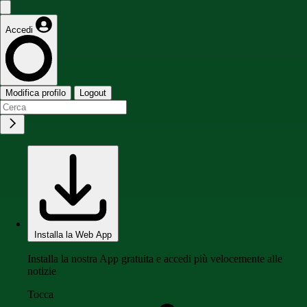
Accedi
Modifica profilo
Logout
Installa la Web App
Installa la nostra App gratuita e accedi più velocemente alle
notizie
Tocca