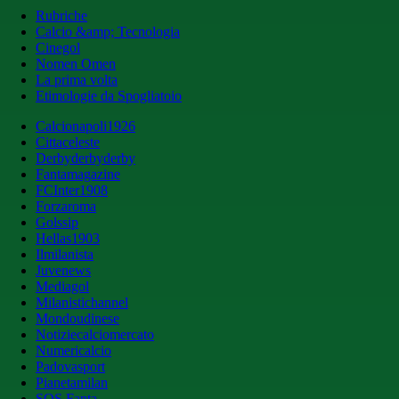
Rubriche
Calcio &amp; Tecnologia
Cinegol
Nomen Omen
La prima volta
Etimologie da Spogliatoio
Calcionapoli1926
Cittaceleste
Derbyderbyderby
Fantamagazine
FCInter1908
Forzaroma
Golssip
Hellas1903
Ilmilanista
Juvenews
Mediagol
Milanistichannel
Mondoudinese
Notiziecalciomercato
Numericalcio
Padovasport
Pianetamilan
SOS Fanta