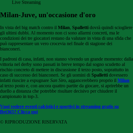
Live Streaming
Milan-Juve, un'occasione d'oro
In vista del big match contro il
Milan
,
Spalletti
dovrà quindi sciogliere
gli ultimi dubbi. Al momento non ci sono allarmi concreti, ma le
condizioni dei tre giocatori restano da valutare in vista di una sfida che
può rappresentare un vero crocevia nel finale di stagione dei
bianconeri.
I padroni di casa, infatti, non stanno vivendo un grande momento: dalla
vittoria nel derby sono passati in breve tempo dal sogno scudetto al
rischio concreto di mettere in discussione il terzo posto, soprattutto in
caso di successo dei bianconeri. Se gli uomini di
Spalletti
dovessero
infatti riuscire a espugnare
San Siro
, aggancerebbero proprio il
Milan
al terzo posto e, con ancora quattro partite da giocare, si aprirebbe un
duello a distanza che potrebbe risultare decisivo per chiudere il
campionato in top-3.
Vuoi vedere eventi calcistici e sportivi in streaming gratis su
Bet365? Clicca qui
© RIPRODUZIONE RISERVATA