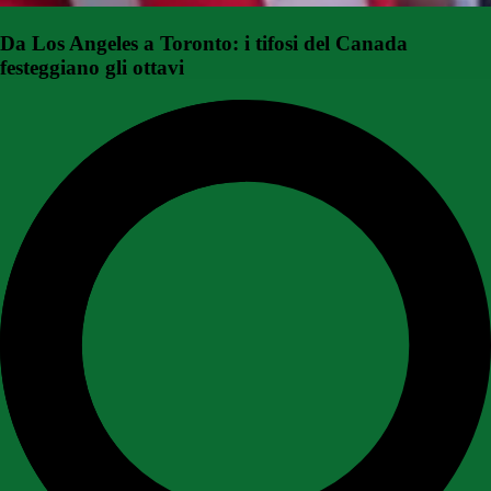
Da Los Angeles a Toronto: i tifosi del Canada
festeggiano gli ottavi