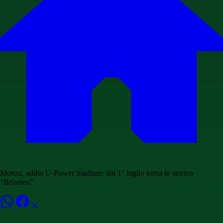
Monza, addio U-Power Stadium: dal 1° luglio torna lo storico
"Brianteo"