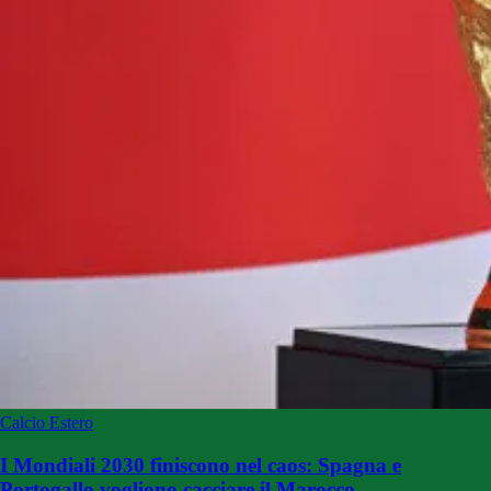
Calcio Estero
I Mondiali 2030 finiscono nel caos: Spagna e
Portogallo vogliono cacciare il Marocco