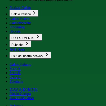
Notizie Calcio
Calcio Italiano
Calcio Estero
Calciomercato
Streaming
eSports
DDD X EVENTS
Rubriche
Redazione
I siti del nostro network
Calcio Italiano
Serie A
Serie B
Serie C
Dilettanti
DDD X EVENTS
Cur in Campo
Nazionale Attori
Rubriche