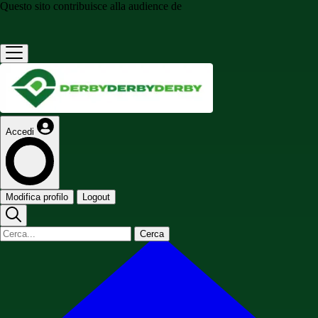
Questo sito contribuisce alla audience de
Accedi
Modifica profilo
Logout
Cerca