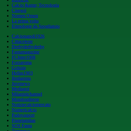
Calcio &amp; Tecnologia
Cinegol
Nomen Omen
La prima volta
Etimologie da Spogliatoio
Calcionapoli1926
Cittaceleste
Derbyderbyderby
Fantamagazine
FCInter1908
Forzaroma
Golssip
Hellas1903
Ilmilanista
Juvenews
Mediagol
Milanistichannel
Mondoudinese
Notiziecalciomercato
Numericalcio
Padovasport
Pianetamilan
SOS Fanta
Toronews