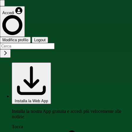
Accedi
Modifica profilo
Logout
Installa la Web App
Installa la nostra App gratuita e accedi più velocemente alle
notizie
Tocca