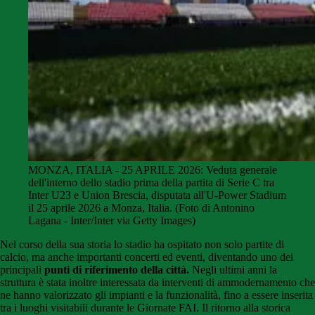
MONZA, ITALIA - 25 APRILE 2026: Veduta generale
dell'interno dello stadio prima della partita di Serie C tra
Inter U23 e Union Brescia, disputata all'U-Power Stadium
il 25 aprile 2026 a Monza, Italia. (Foto di Antonino
Lagana - Inter/Inter via Getty Images)
Nel corso della sua storia lo stadio ha ospitato non solo partite di
calcio, ma anche importanti concerti ed eventi, diventando uno dei
principali
punti di riferimento della città.
Negli ultimi anni la
struttura è stata inoltre interessata da interventi di ammodernamento che
ne hanno valorizzato gli impianti e la funzionalità, fino a essere inserita
tra i luoghi visitabili durante le Giornate FAI. Il ritorno alla storica