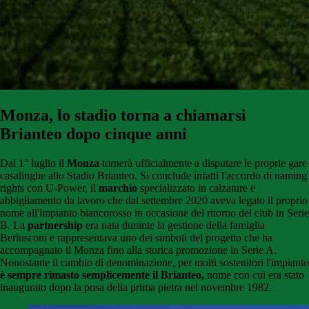
Monza, lo stadio torna a chiamarsi
Brianteo dopo cinque anni
Dal 1° luglio il
Monza
tornerà ufficialmente a disputare le proprie gare
casalinghe allo Stadio Brianteo. Si conclude infatti l'accordo di naming
rights con U-Power, il
marchio
specializzato in calzature e
abbigliamento da lavoro che dal settembre 2020 aveva legato il proprio
nome all'impianto biancorosso in occasione del ritorno del club in Serie
B. La
partnership
era nata durante la gestione della famiglia
Berlusconi e rappresentava uno dei simboli del progetto che ha
accompagnato il Monza fino alla storica promozione in Serie A.
Nonostante il cambio di denominazione, per molti sostenitori l'impianto
è sempre rimasto semplicemente il Brianteo,
nome con cui era stato
inaugurato dopo la posa della prima pietra nel novembre 1982.