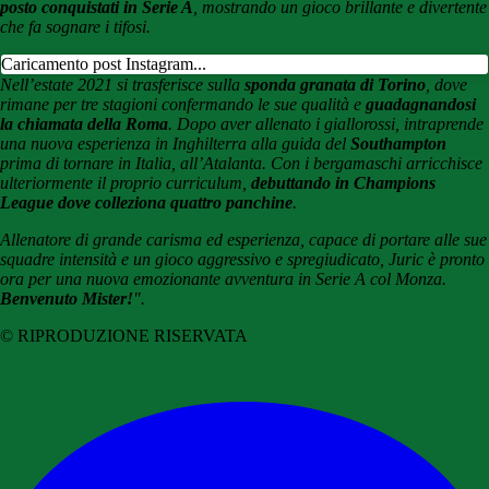
posto conquistati in Serie A
, mostrando un gioco brillante e divertente
che fa sognare i tifosi.
Caricamento post Instagram...
Nell’estate 2021 si trasferisce sulla
sponda granata di
Torino
, dove
rimane per tre stagioni confermando le sue qualità e
guadagnandosi
la chiamata della Roma
. Dopo aver allenato i giallorossi, intraprende
una nuova esperienza in Inghilterra alla guida del
Southampton
prima di tornare in Italia, all’Atalanta. Con i bergamaschi arricchisce
ulteriormente il proprio curriculum,
debuttando in Champions
League dove colleziona quattro panchine
.
Allenatore di grande carisma ed esperienza, capace di portare alle sue
squadre intensità e un gioco aggressivo e spregiudicato, Juric è pronto
ora per una nuova emozionante avventura in Serie A col Monza.
Benvenuto Mister!
".
© RIPRODUZIONE RISERVATA