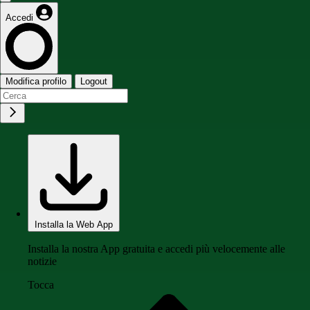
Accedi
Modifica profilo
Logout
Installa la Web App
Installa la nostra App gratuita e accedi più velocemente alle
notizie
Tocca