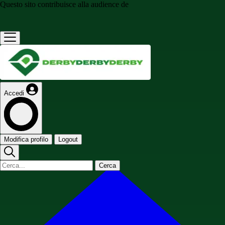
Questo sito contribuisce alla audience de
Accedi
Modifica profilo
Logout
Cerca