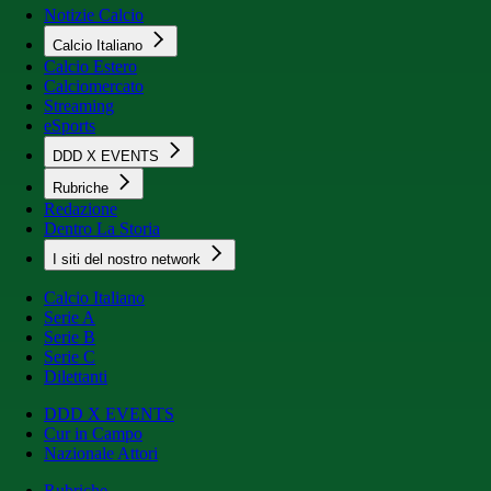
Notizie Calcio
Calcio Italiano
Calcio Estero
Calciomercato
Streaming
eSports
DDD X EVENTS
Rubriche
Redazione
Dentro La Storia
I siti del nostro network
Calcio Italiano
Serie A
Serie B
Serie C
Dilettanti
DDD X EVENTS
Cur in Campo
Nazionale Attori
Rubriche