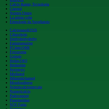
Calcio &amp; Tecnologia
Cinegol
Nomen Omen
La prima volta
Etimologie da Spogliatoio
Calcionapoli1926
Cittaceleste
Derbyderbyderby
Fantamagazine
FCInter1908
Forzaroma
Golssip
Hellas1903
Ilmilanista
Juvenews
Mediagol
Milanistichannel
Mondoudinese
Notiziecalciomercato
Numericalcio
Padovasport
Pianetamilan
SOS Fanta
Toronews