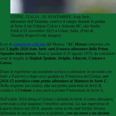
UDINE, ITALIA - 01 NOVEMBRE: Ivan Juric,
allenatore dell'Atalanta, osserva il campo durante la partita
di Serie A tra Udinese Calcio e Atalanta BC allo Stadio
Friuli il 01 novembre 2025 a Udine, Italia. (Foto di
Timothy Rogers/Getty Images)
Ecco il
comunicato ufficiale
del Monza:
"
AC Monza
comunica che
dal
1 luglio 2026
Ivan Juric
sarà il nuovo allenatore della Prima
Squadra biancorossa
. Nato a Spalato il 25 agosto 1975, da calciatore
veste le maglie di
Hajduk Spalato, Siviglia, Albacete, Crotone e
Genoa
.
Dopo le esperienze da assistente tecnico e allenatore in seconda con
Inter e Palermo e dopo aver guidato la Primavera del Genoa,
nel
2014-15 esordisce come primo allenatore al Mantova in Serie C
.
Nella stagione successiva, alla sua prima panchina in Serie B,
conduce il
Crotone
a una storica prima Promozione in Serie A.
Nell’estate 2016 torna al Genoa e debutta in Serie A come allenatore,
centrando a fine stagione l’obiettivo salvezza. La sua esperienza in
Liguria finisce nel 2019, quando viene scelto dall’Hellas Verona.
Splendida la sua avventura in gialloblu,
con un nono e un decimo