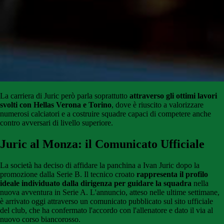
La carriera di Juric però parla soprattutto
attraverso gli ottimi lavori
svolti con Hellas Verona e Torino
, dove è riuscito a valorizzare
numerosi calciatori e a costruire squadre capaci di competere anche
contro avversari di livello superiore.
Juric al Monza: il Comunicato Ufficiale
La società ha deciso di affidare la panchina a Ivan Juric dopo la
promozione dalla Serie B. Il tecnico croato
rappresenta il profilo
ideale individuato dalla dirigenza per guidare la squadra
nella
nuova avventura in Serie A. L'annuncio, atteso nelle ultime settimane,
è arrivato oggi attraverso un comunicato pubblicato sul sito ufficiale
del club, che ha confermato l'accordo con l'allenatore e dato il via al
nuovo corso biancorosso.