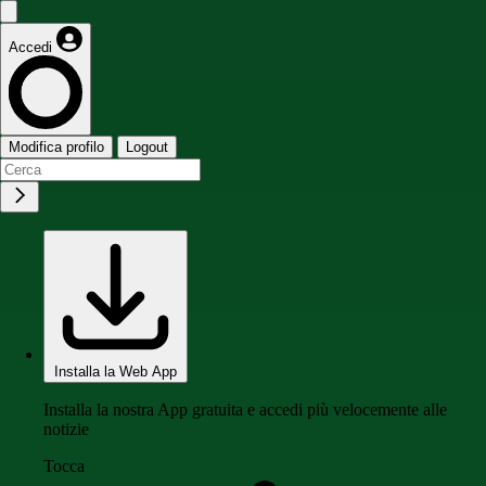
Accedi
Modifica profilo
Logout
Installa la Web App
Installa la nostra App gratuita e accedi più velocemente alle
notizie
Tocca