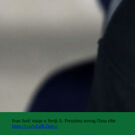
Ivan Jurić ostaje u Seriji A: Preuzima novog člana elite
https://t.co/vZalKZk6co