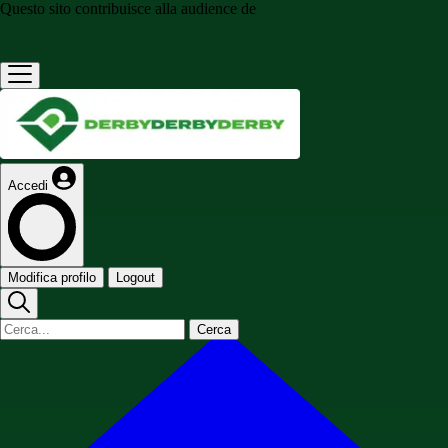
Questo sito contribuisce alla audience de
Accedi
Modifica profilo
Logout
Cerca