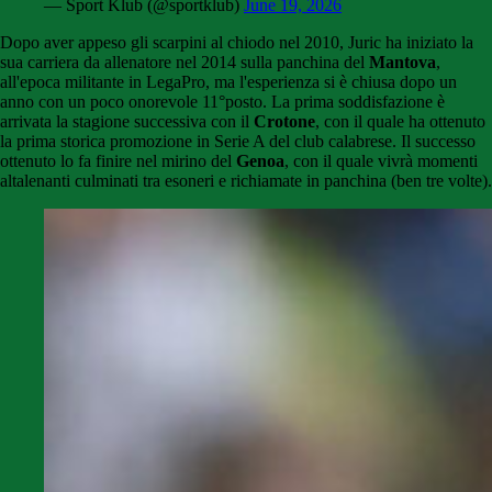
— Sport Klub (@sportklub)
June 19, 2026
Dopo aver appeso gli scarpini al chiodo nel 2010, Juric ha iniziato la
sua carriera da allenatore nel 2014 sulla panchina del
Mantova
,
all'epoca militante in LegaPro, ma l'esperienza si è chiusa dopo un
anno con un poco onorevole 11°posto. La prima soddisfazione è
arrivata la stagione successiva con il
Crotone
, con il quale ha ottenuto
la prima storica promozione in Serie A del club calabrese. Il successo
ottenuto lo fa finire nel mirino del
Genoa
, con il quale vivrà momenti
altalenanti culminati tra esoneri e richiamate in panchina (ben tre volte).