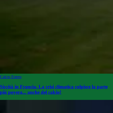
Calcio Estero
Siccità in Francia. La crisi climatica colpisce la parte
più povera... anche del calcio!