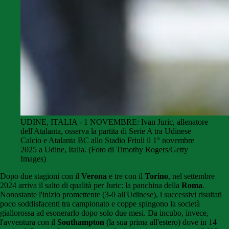
UDINE, ITALIA - 1 NOVEMBRE: Ivan Juric, allenatore
dell'Atalanta, osserva la partita di Serie A tra Udinese
Calcio e Atalanta BC allo Stadio Friuli il 1° novembre
2025 a Udine, Italia. (Foto di Timothy Rogers/Getty
Images)
Dopo due stagioni con il
Verona
e tre con il
Torino
, nel settembre
2024 arriva il salto di qualità per Juric: la panchina della
Roma
.
Nonostante l'inizio promettente (3-0 all'Udinese), i successivi risultati
poco soddisfacenti tra campionato e coppe spingono la società
giallorossa ad esonerarlo dopo solo due mesi. Da incubo, invece,
l'avventura con il
Southampton
(la sua prima all'estero) dove in 14