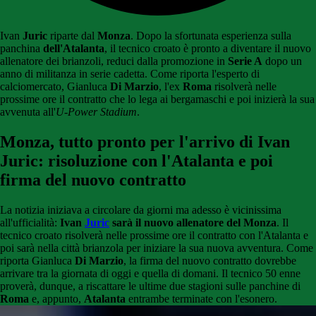
Ivan
Juric
riparte dal
Monza
. Dopo la sfortunata esperienza sulla
panchina
dell'Atalanta
, il tecnico croato è pronto a diventare il nuovo
allenatore dei brianzoli, reduci dalla promozione in
Serie A
dopo un
anno di militanza in serie cadetta. Come riporta l'esperto di
calciomercato, Gianluca
Di Marzio
, l'ex
Roma
risolverà nelle
prossime ore il contratto che lo lega ai bergamaschi e poi inizierà la sua
avvenuta all'
U-Power Stadium
.
Monza, tutto pronto per l'arrivo di Ivan
Juric: risoluzione con l'Atalanta e poi
firma del nuovo contratto
La notizia iniziava a circolare da giorni ma adesso è vicinissima
all'ufficialità:
Ivan
Juric
sarà il nuovo allenatore del Monza
. Il
tecnico croato risolverà nelle prossime ore il contratto con l'Atalanta e
poi sarà nella città brianzola per iniziare la sua nuova avventura. Come
riporta Gianluca
Di Marzio
, la firma del nuovo contratto dovrebbe
arrivare tra la giornata di oggi e quella di domani. Il tecnico 50 enne
proverà, dunque, a riscattare le ultime due stagioni sulle panchine di
Roma
e, appunto,
Atalanta
entrambe terminate con l'esonero.