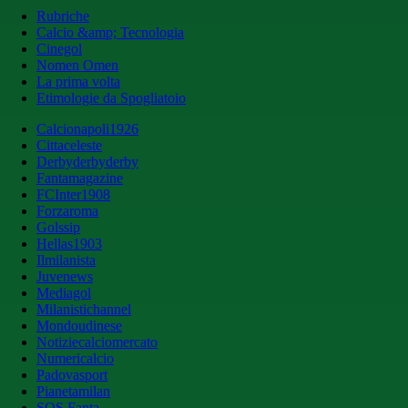
Rubriche
Calcio &amp; Tecnologia
Cinegol
Nomen Omen
La prima volta
Etimologie da Spogliatoio
Calcionapoli1926
Cittaceleste
Derbyderbyderby
Fantamagazine
FCInter1908
Forzaroma
Golssip
Hellas1903
Ilmilanista
Juvenews
Mediagol
Milanistichannel
Mondoudinese
Notiziecalciomercato
Numericalcio
Padovasport
Pianetamilan
SOS Fanta