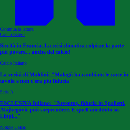
Continua la lettura
Calcio Estero
Siccità in Francia. La crisi climatica colpisce la parte
più povera... anche del calcio!
Calcio Italiano
La verità di Maldini: "Malagò ha cambiato le carte in
tavola e non c'era più fiducia"
Serie A
ESCLUSIVA Iuliano: "Juventus, fiducia in Spalletti.
Alajbegovic può sorprendere. E quell'aneddoto su
Lippi..."
Notizie Calcio