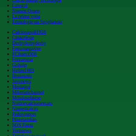
Cinegol
Nomen Omen
La prima volta
Etimologie da Spogliatoio
Calcionapoli1926
Cittaceleste
Derbyderbyderby
Fantamagazine
FCInter1908
Forzaroma
Golssip
Hellas1903
Ilmilanista
Juvenews
Mediagol
Milanistichannel
Mondoudinese
Notiziecalciomercato
Numericalcio
Padovasport
Pianetamilan
SOS Fanta
Toronews
Tuttobolognaweb