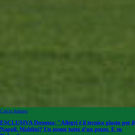
Calcio Italiano
ESCLUSIVA Dossena: "Allegri è il tecnico giusto per il
Napoli. Maldini? Un uomo tutto d'un pezzo. E su