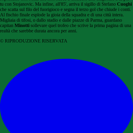
tu con Stojanovic. Ma infine, all'85', arriva il sigillo di Stefano
Cuoghi
che scatta sul filo del fuorigioco e segna il terzo gol che chiude i conti.
Al fischio finale esplode la gioia della squadra e di una città intera.
Migliaia di tifosi, o dallo stadio e dalle piazze di Parma, guardano
capitan
Minotti
sollevare quel trofeo che scrive la prima pagina di una
realtà che sarebbe durata ancora per anni.
© RIPRODUZIONE RISERVATA