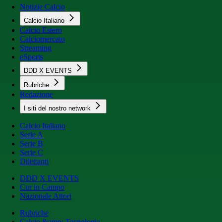
Notizie Calcio
Calcio Italiano
Calcio Estero
Calciomercato
Streaming
eSports
DDD X EVENTS
Rubriche
Redazione
I siti del nostro network
Calcio Italiano
Serie A
Serie B
Serie C
Dilettanti
DDD X EVENTS
Cur in Campo
Nazionale Attori
Rubriche
Calcio &amp; Tecnologia