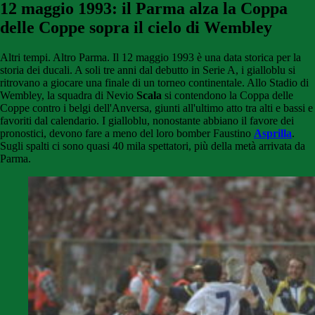
12 maggio 1993: il Parma alza la Coppa
delle Coppe sopra il cielo di Wembley
Altri tempi. Altro Parma. Il 12 maggio 1993 è una data storica per la
storia dei ducali. A soli tre anni dal debutto in Serie A, i gialloblu si
ritrovano a giocare una finale di un torneo continentale. Allo Stadio di
Wembley, la squadra di Nevio
Scala
si contendono la Coppa delle
Coppe contro i belgi dell'Anversa, giunti all'ultimo atto tra alti e bassi e
favoriti dal calendario. I gialloblu, nonostante abbiano il favore dei
pronostici, devono fare a meno del loro bomber Faustino
Asprilla
.
Sugli spalti ci sono quasi 40 mila spettatori, più della metà arrivata da
Parma.