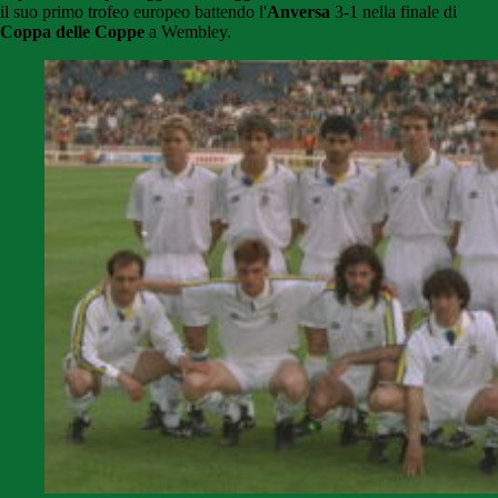
il suo primo trofeo europeo battendo l'
Anversa
3-1 nella finale di
Coppa delle Coppe
a Wembley.