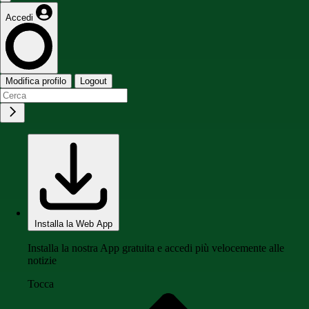
Accedi
Modifica profilo
Logout
Installa la Web App
Installa la nostra App gratuita e accedi più velocemente alle
notizie
Tocca