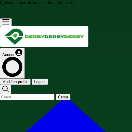
Questo sito contribuisce alla audience de
Accedi
Modifica profilo
Logout
Cerca