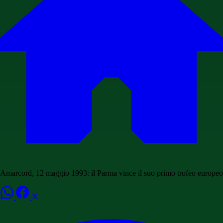
Amarcord, 12 maggio 1993: il Parma vince il suo primo trofeo europeo