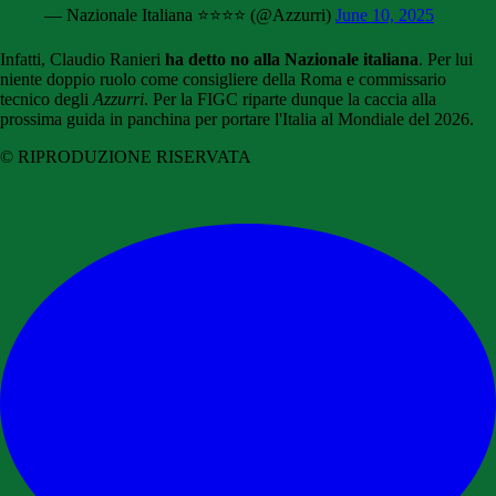
— Nazionale Italiana ⭐️⭐️⭐️⭐️ (@Azzurri)
June 10, 2025
Infatti, Claudio Ranieri
ha detto no alla Nazionale italiana
. Per lui
niente doppio ruolo come consigliere della Roma e commissario
tecnico degli
Azzurri
. Per la FIGC riparte dunque la caccia alla
prossima guida in panchina per portare l'Italia al Mondiale del 2026.
© RIPRODUZIONE RISERVATA