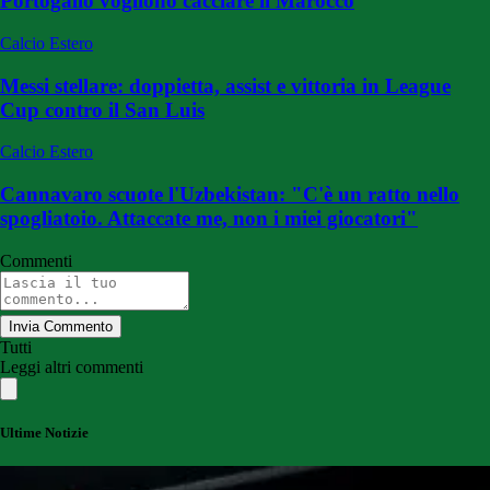
Portogallo vogliono cacciare il Marocco
Calcio Estero
Messi stellare: doppietta, assist e vittoria in League
Cup contro il San Luis
Calcio Estero
Cannavaro scuote l'Uzbekistan: "C'è un ratto nello
spogliatoio. Attaccate me, non i miei giocatori"
Commenti
Invia Commento
Tutti
Leggi altri commenti
Ultime Notizie