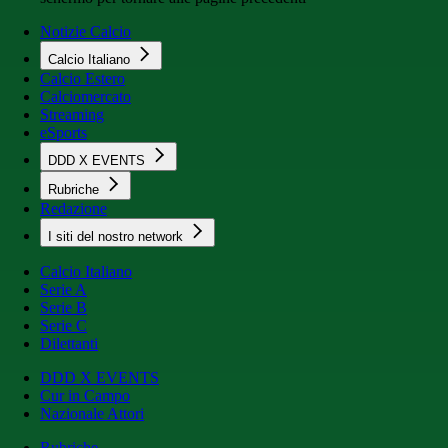
Notizie Calcio
Calcio Italiano
Calcio Estero
Calciomercato
Streaming
eSports
DDD X EVENTS
Rubriche
Redazione
I siti del nostro network
Calcio Italiano
Serie A
Serie B
Serie C
Dilettanti
DDD X EVENTS
Cur in Campo
Nazionale Attori
Rubriche