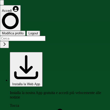
Accedi
Modifica profilo
Logout
Installa la Web App
Installa la nostra App gratuita e accedi più velocemente alle
notizie
Tocca