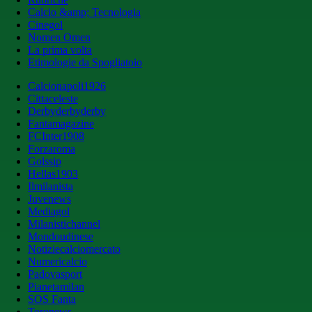
Calcio &amp; Tecnologia
Cinegol
Nomen Omen
La prima volta
Etimologie da Spogliatoio
Calcionapoli1926
Cittaceleste
Derbyderbyderby
Fantamagazine
FCInter1908
Forzaroma
Golssip
Hellas1903
Ilmilanista
Juvenews
Mediagol
Milanistichannel
Mondoudinese
Notiziecalciomercato
Numericalcio
Padovasport
Pianetamilan
SOS Fanta
Toronews