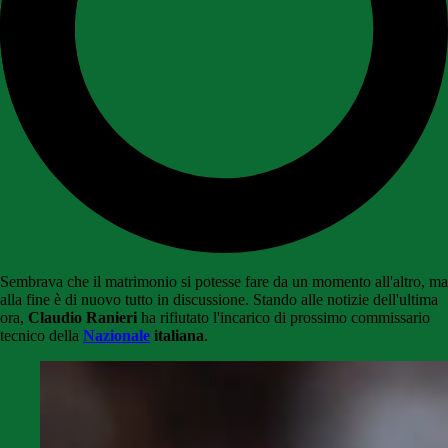
Sembrava che il matrimonio si potesse fare da un momento all'altro, ma
alla fine è di nuovo tutto in discussione. Stando alle notizie dell'ultima
ora,
Claudio Ranieri
ha rifiutato l'incarico di prossimo commissario
tecnico della
Nazionale
italiana
.