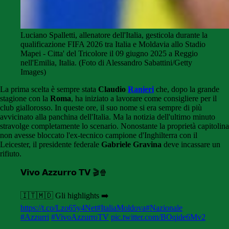
Luciano Spalletti, allenatore dell'Italia, gesticola durante la
qualificazione FIFA 2026 tra Italia e Moldavia allo Stadio
Mapei - Citta' del Tricolore il 09 giugno 2025 a Reggio
nell'Emilia, Italia. (Foto di Alessandro Sabattini/Getty
Images)
La prima scelta è sempre stata
Claudio
Ranieri
che, dopo la grande
stagione con la
Roma
, ha iniziato a lavorare come consigliere per il
club giallorosso. In queste ore, il suo nome si era sempre di più
avvicinato alla panchina dell'Italia. Ma la notizia dell'ultimo minuto
stravolge completamente lo scenario. Nonostante la proprietà capitolina
non avesse bloccato l'ex-tecnico campione d'Inghilterra con il
Leicester, il presidente federale
Gabriele Gravina
deve incassare un
rifiuto.
𝗩𝗶𝘃𝗼 𝗔𝘇𝘇𝘂𝗿𝗿𝗼 𝗧𝗩 🎬🍿
🇮🇹🇲🇩 Gli highlights ➡️
https://t.co/Lzo65y4Net
#ItaliaMoldova
#Nazionale
#Azzurri
#VivoAzzurroTV
pic.twitter.com/BOqide6Mv2