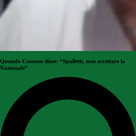
Quando Cassano disse: “Spalletti, non accettare la
Nazionale”