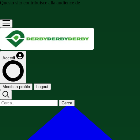
Questo sito contribuisce alla audience de
Accedi
Modifica profilo
Logout
Cerca