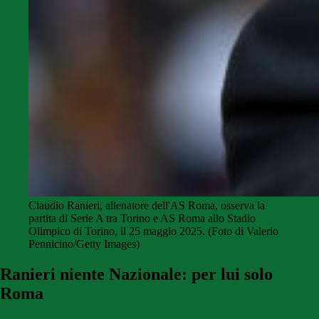
Claudio Ranieri, allenatore dell'AS Roma, osserva la
partita di Serie A tra Torino e AS Roma allo Stadio
Olimpico di Torino, il 25 maggio 2025. (Foto di Valerio
Pennicino/Getty Images)
Ranieri niente Nazionale: per lui solo
Roma