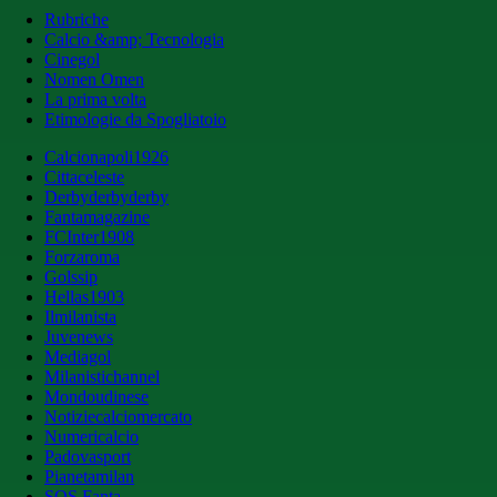
Rubriche
Calcio &amp; Tecnologia
Cinegol
Nomen Omen
La prima volta
Etimologie da Spogliatoio
Calcionapoli1926
Cittaceleste
Derbyderbyderby
Fantamagazine
FCInter1908
Forzaroma
Golssip
Hellas1903
Ilmilanista
Juvenews
Mediagol
Milanistichannel
Mondoudinese
Notiziecalciomercato
Numericalcio
Padovasport
Pianetamilan
SOS Fanta