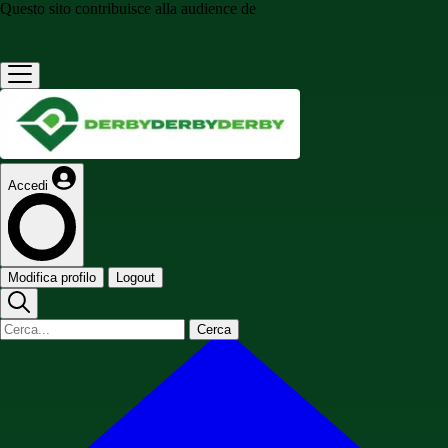
Questo sito contribuisce alla audience de
Accedi
Modifica profilo
Logout
Cerca