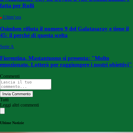
fatta per Rulli
Ultim’ora
Osimhen rifiuta il numero 9 del Galatasaray e tiene il
45: il perché di questa scelta
Serie A
Fiorentina, Mastantuono si presenta: "Molto
emozionato. Lotterò per raggiungere i nostri obiettivi"
Commenti
Invia Commento
Tutti
Leggi altri commenti
Ultime Notizie