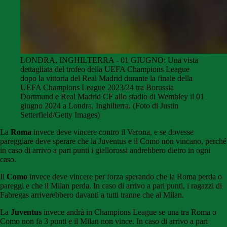
LONDRA, INGHILTERRA - 01 GIUGNO: Una vista
dettagliata del trofeo della UEFA Champions League
dopo la vittoria del Real Madrid durante la finale della
UEFA Champions League 2023/24 tra Borussia
Dortmund e Real Madrid CF allo stadio di Wembley il 01
giugno 2024 a Londra, Inghilterra. (Foto di Justin
Setterfield/Getty Images)
La
Roma
invece deve vincere contro il Verona, e se dovesse
pareggiare deve sperare che la Juventus e il Como non vincano, perché
in caso di arrivo a pari punti i giallorossi andrebbero dietro in ogni
caso.
Il
Como
invece deve vincere per forza sperando che la Roma perda o
pareggi e che il Milan perda. In caso di arrivo a pari punti, i ragazzi di
Fabregas arriverebbero davanti a tutti tranne che al Milan.
La
Juventus
invece andrà in Champions League se una tra Roma o
Como non fa 3 punti e il Milan non vince. In caso di arrivo a pari