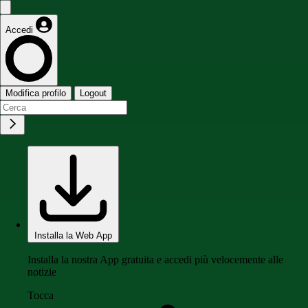
Accedi
Modifica profilo
Logout
Installa la Web App
Installa la nostra App gratuita e accedi più velocemente alle
notizie
Tocca