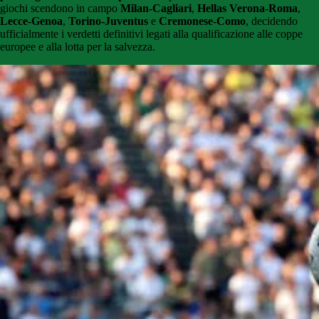
giochi scendono in campo
Milan-Cagliari
,
Hellas Verona-Roma
,
Lecce-Genoa
,
Torino-Juventus
e
Cremonese-Como
, decidendo
ufficialmente i verdetti definitivi legati alla qualificazione alle coppe
europee e alla lotta per la salvezza.