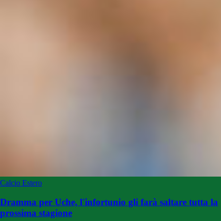
Calcio Estero
Dramma per Uche, l'infortunio gli farà saltare tutta la
prossima stagione