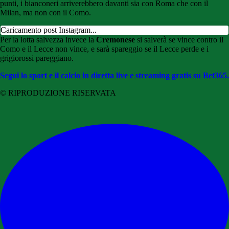
punti, i bianconeri arriverebbero davanti sia con Roma che con il
Milan, ma non con il Como.
Caricamento post Instagram...
Per la lotta salvezza invece la
Cremonese
si salverà se vince contro il
Como e il Lecce non vince, e sarà spareggio se il Lecce perde e i
grigiorossi pareggiano.
Segui lo sport e il calcio in diretta live e streaming gratis su Bet365.
© RIPRODUZIONE RISERVATA